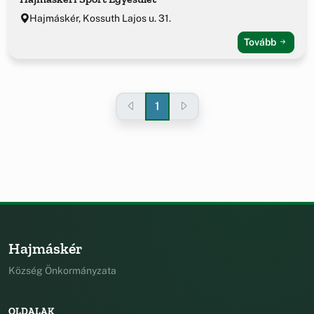
Hajmáskér, Kossuth Lajos u. 31.
Tovább
1
Hajmáskér
Község Önkormányzata
OLDALAK