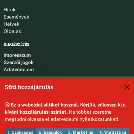
Hírek
Események
Helyek
Oldalak
KIEGÉSZÍTÉS
Impresszum
Szerzői jogok
Adatvédelem
KAPCSOLAT
Süti hozzájárulás
+36 88 587 470
hajmaskerjegyzo@hajmasker.hu
Ez a weboldal sütiket használ. Kérjük, válassza ki a
8192 Hajmáskér, Kossuth Lajos u. 31.
kívánt hozzájárulási szintet.
Ha többet szeretne
megtudni olvassa el adatvédelmi nyilatkozatunkat!
1. Szükséges
2. Beépülők
3. Marketing
4. Statisztika