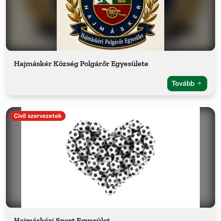
Hajmáskér Község Polgárőr Egyesülete
Tovább
Civil szervezetek
Hajmáskéri Sport Egyesület