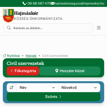
Ugrás a menüre
Ugrás a tartalomra
+36 88 587 470
hajmaskerjegyzo@hajmasker.hu
Hajmáskér
KÖZSÉG ÖNKORMÁNYZATA
Nyitólap
Helyek
Civil szervezetek
Civil szervezetek
Főkategória
Hozzám közel
Szűrés