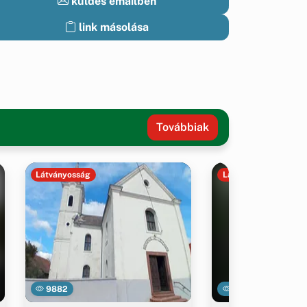
küldés emailben
link másolása
Továbbiak
Látványosság
Látványosság
9882
29460