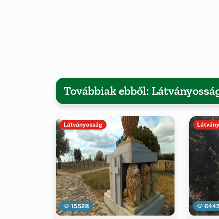
Továbbiak ebből: Látványossá
Látványosság
Látván
15528
644