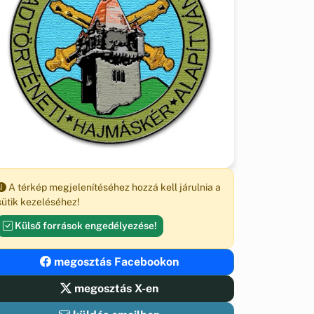
A térkép megjelenítéséhez hozzá kell járulnia a
sütik kezeléséhez!
Külső források engedélyezése!
megosztás Facebookon
megosztás X-en