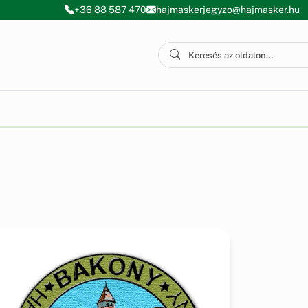
+36 88 587 470
hajmaskerjegyzo@hajmasker.hu