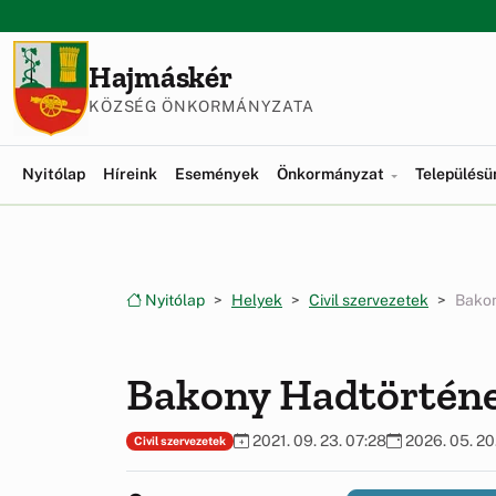
Ugrás a menüre
Ugrás a tartalomra
Hajmáskér
KÖZSÉG ÖNKORMÁNYZATA
Nyitólap
Híreink
Események
Önkormányzat
Település
Nyitólap
Helyek
Civil szervezetek
Bakon
Bakony Hadtörténe
2021. 09. 23. 07:28
2026. 05. 20
Civil szervezetek