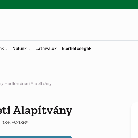
ünk
Nálunk
Látnivalók
Elérhetőségek
y Hadtörténeti Alapítvány
ti Alapítvány
. 08:57
1869