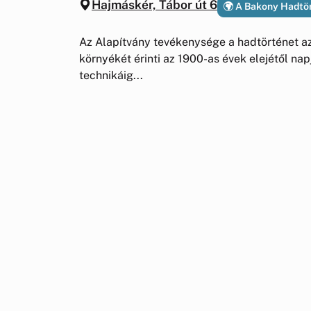
Hajmáskér, Tábor út 6
A Bakony Hadtör
Az Alapítvány tevékenysége a hadtörténet az
környékét érinti az 1900-as évek elejétől napj
technikáig...