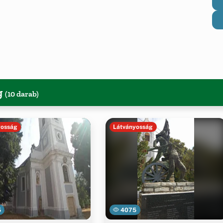
g
(10 darab)
yosság
Látványosság
5
4075