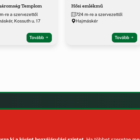
háromság Templom
Hősi emlékmű
m-re a szervezettől
724 m-re a szervezettől
áskér, Kossuth u. 17
Hajmáskér
Tovább
Tovább
LAK
KIEGÉSZÍTÉS
Impresszum
ények
Szerzői jogok
ek
Adatvédelem
sza ki a kívánt hozzájárulási szintet.
Ha többet szeretne meg