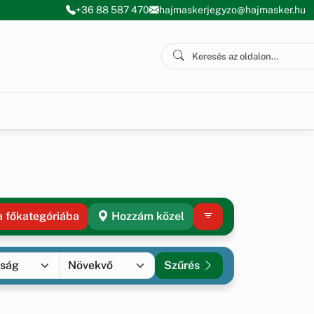
+36 88 587 470
hajmaskerjegyzo@hajmasker.hu
a főkategóriába
Hozzám közel
Szűrés