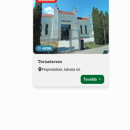
4296
Tornaterem
Hajmáskér, Iskola út.
Tovább