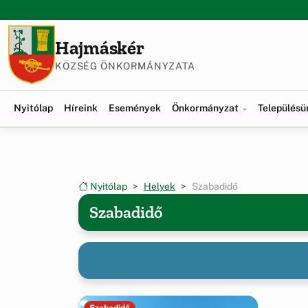
Ugrás a menüre
Ugrás a tartalomra
Hajmáskér
KÖZSÉG ÖNKORMÁNYZATA
Nyitólap
Híreink
Események
Önkormányzat
Település
Nyitólap
Helyek
Szabadidő
Szabadidő
Szabadidő