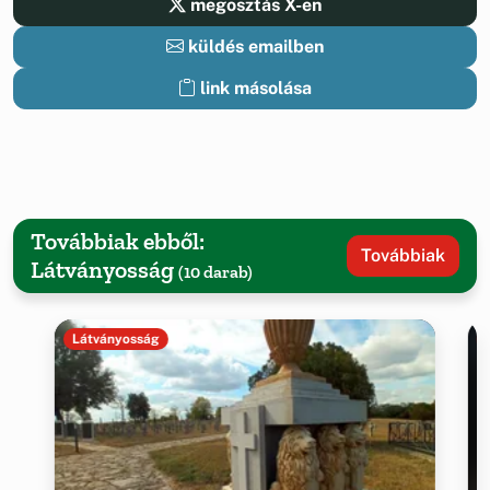
megosztás X-en
küldés emailben
link másolása
Továbbiak ebből:
Továbbiak
Látványosság
(10 darab)
Látványosság