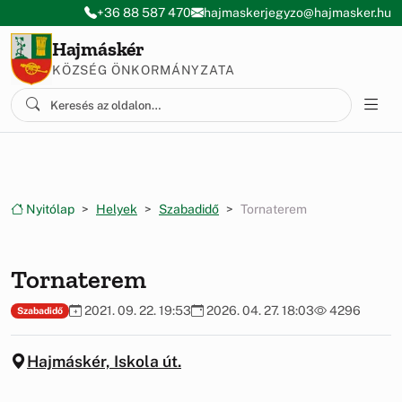
Ugrás a menüre
Ugrás a tartalomra
+36 88 587 470
hajmaskerjegyzo@hajmasker.hu
Hajmáskér
KÖZSÉG ÖNKORMÁNYZATA
Nyitólap
Helyek
Szabadidő
Tornaterem
Tornaterem
2021. 09. 22. 19:53
2026. 04. 27. 18:03
4296
Szabadidő
Hajmáskér, Iskola út.