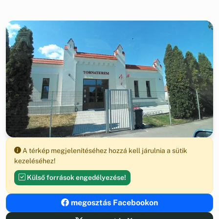
A térkép megjelenítéséhez hozzá kell járulnia a sütik
kezeléséhez!
Külső források engedélyezése!
megosztás Facebookon