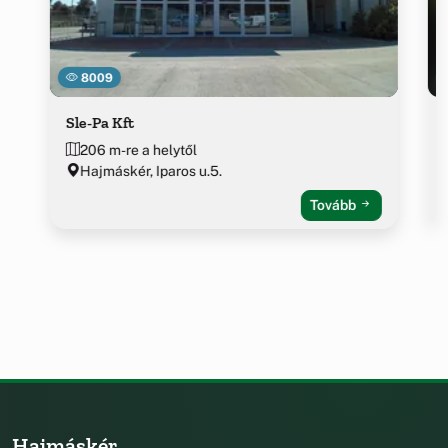
8009
Sle-Pa Kft
206 m-re a helytől
Hajmáskér, Iparos u.5.
Tovább
Hajmáskér