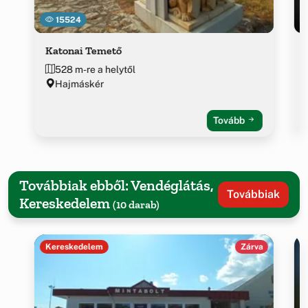
15524
Katonai Temető
528 m-re a helytől
Hajmáskér
Tovább
Továbbiak ebből: Vendéglátás,
Továbbiak
Kereskedelem
(10 darab)
Kereskedelem
Zárva