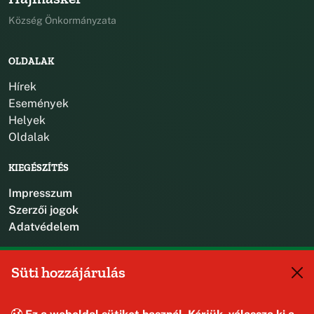
Község Önkormányzata
OLDALAK
Hírek
Események
Helyek
Oldalak
KIEGÉSZÍTÉS
Impresszum
Szerzői jogok
Adatvédelem
KAPCSOLAT
Süti hozzájárulás
+36 88 587 470
hajmaskerjegyzo@hajmasker.hu