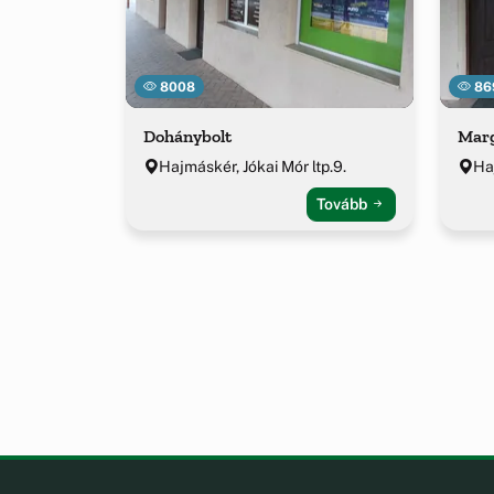
8008
86
Dohánybolt
Mar
Hajmáskér, Jókai Mór ltp.9.
Ha
Tovább