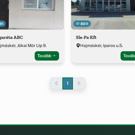
91
8011
garéta ABC
Sle-Pa Kft
jmáskér, Jókai Mór Ltp 9.
Hajmáskér, Iparos u.5.
Tovább
Tová
1