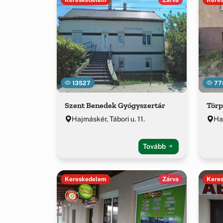
13527
77
Szent Benedek Gyógyszertár
Törp
Hajmáskér, Tábori u. 11.
Haj
Tovább
Kereskedelem
Zárva
Kere