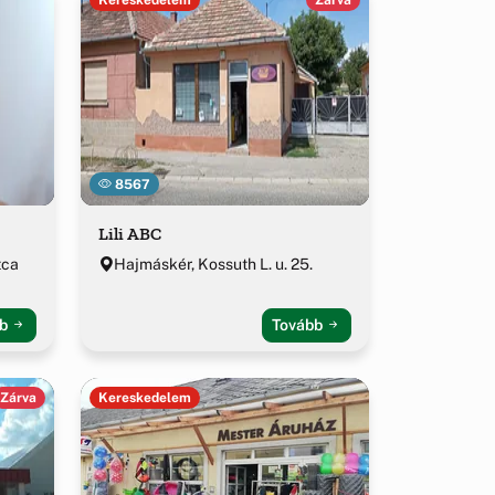
8567
Lili ABC
tca
Hajmáskér, Kossuth L. u. 25.
bb
Tovább
Zárva
Kereskedelem