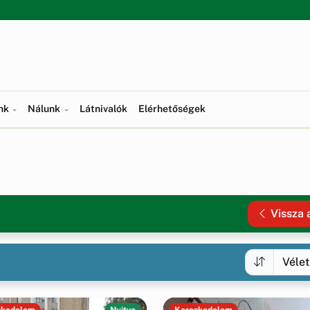
ünk
Nálunk
Látnivalók
Elérhetőségek
Vissza 
skedelem
Nyitva
Kereskedelem