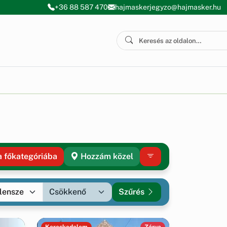
+36 88 587 470
hajmaskerjegyzo@hajmasker.hu
a főkategóriába
Hozzám közel
Szűrés
Kereskedelem
Zárva