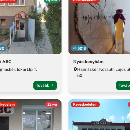
82
5218
i ABC
Nyárikonyhám
máskér, Jókai Ltp. 1.
Hajmáskér, Kossuth Lajos u
50.
Tovább
Tová
skedelem
Zárva
Kereskedelem