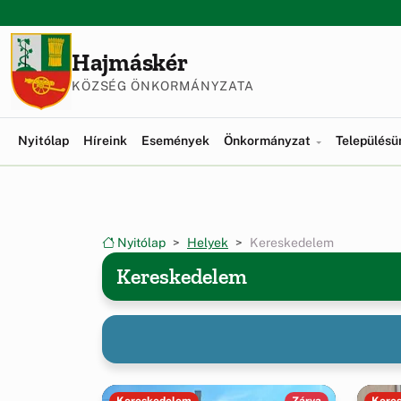
Ugrás a menüre
Ugrás a tartalomra
Hajmáskér
KÖZSÉG ÖNKORMÁNYZATA
Nyitólap
Híreink
Események
Önkormányzat
Település
Nyitólap
Helyek
Kereskedelem
Kereskedelem
Kereskedelem
Zárva
Kere