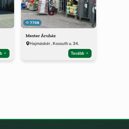
7708
Mester Áruház
Hajmáskér , Kossuth u. 34.
bb
Tovább