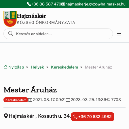
Ugrás a menüre
Ugrás a tartalomra
+36 88 587 470
hajmaskerjegyzo@hajmasker.hu
Hajmáskér
KÖZSÉG ÖNKORMÁNYZATA
Nyitólap
Helyek
Kereskedelem
Mester Áruház
Mester Áruház
2021. 08. 17. 09:21
2023. 03. 25. 13:36
7703
Kereskedelem
Hajmáskér , Kossuth u. 34.
+36 70 632 4982