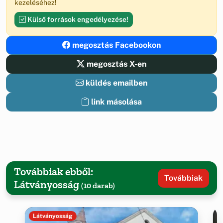
kezeléséhez!
Külső források engedélyezése!
megosztás Facebookon
megosztás X-en
küldés emailben
link másolása
Továbbiak ebből:
Továbbiak
Látványosság
(10 darab)
Látványosság