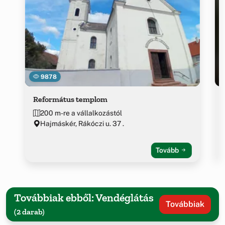
9878
Református templom
200 m-re a vállalkozástól
Hajmáskér, Rákóczi u. 37 .
Tovább
Továbbiak ebből: Vendéglátás
Továbbiak
(2 darab)