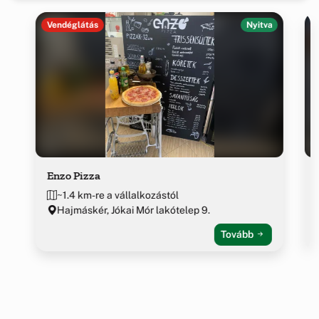
Vendéglátás
Nyitva
Enzo Pizza
~1.4 km-re a vállalkozástól
Hajmáskér, Jókai Mór lakótelep 9.
Tovább