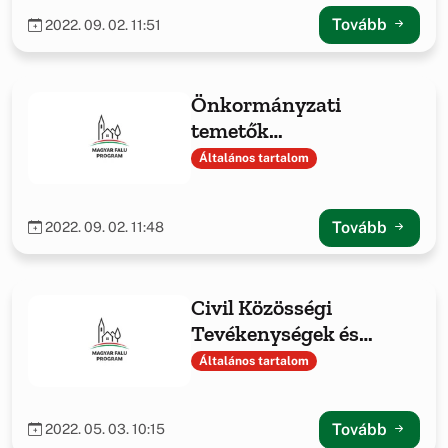
bemutatása
Tovább
2022. 09. 02. 11:51
Önkormányzati
temetők
infrastrukturális
Általános tartalom
fejlesztése című projekt
bemutatása
Tovább
2022. 09. 02. 11:48
Civil Közösségi
Tevékenységek és
Feltételeinek
Általános tartalom
Támogatása
Tovább
2022. 05. 03. 10:15