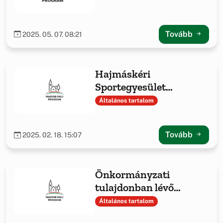
Tovább
2025. 05. 07. 08:21
Hajmáskéri
Sportegyesület
sporteszközök
Általános tartalom
beszerzése
Tovább
2025. 02. 18. 15:07
Önkormányzati
tulajdonban lévő
ingatlanok fejlesztése
Általános tartalom
című projekt