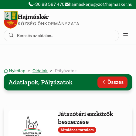
Ugrás a menüre
Ugrás a tartalomra
+36 88 587 470
hajmaskerjegyzo@hajmasker.hu
Hajmáskér
KÖZSÉG ÖNKORMÁNYZATA
Nyitólap
Oldalak
Pályázatok
Adatlapok, Pályázatok
Összes
Játszótéri eszközök
beszerzése
Általános tartalom