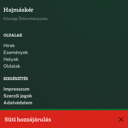
Hajmáskér
Község Önkormányzata
OLDALAK
Hírek
Események
Helyek
Oldalak
KIEGÉSZÍTÉS
Impresszum
Szerzői jogok
Adatvédelem
KAPCSOLAT
Süti hozzájárulás
+36 88 587 470