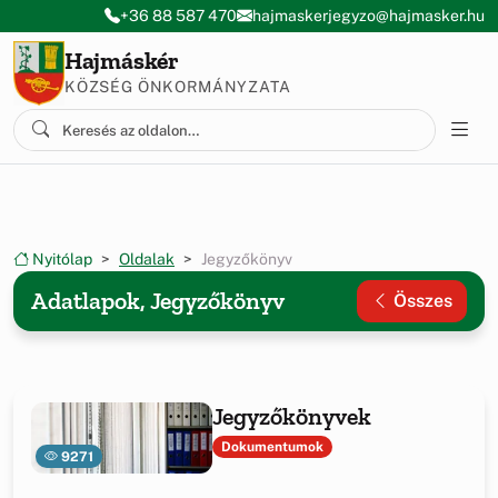
Ugrás a menüre
Ugrás a tartalomra
+36 88 587 470
hajmaskerjegyzo@hajmasker.hu
Hajmáskér
KÖZSÉG ÖNKORMÁNYZATA
Nyitólap
Oldalak
Jegyzőkönyv
Adatlapok, Jegyzőkönyv
Összes
Jegyzőkönyvek
Dokumentumok
9271