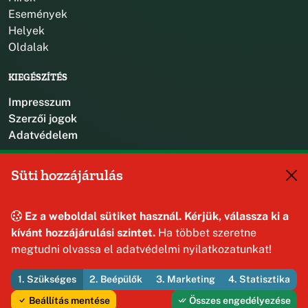
Események
Helyek
Oldalak
KIEGÉSZÍTÉS
Impresszum
Szerzői jogok
Adatvédelem
KAPCSOLAT
Süti hozzájárulás
+36 88 587 470
hajmaskerjegyzo@hajmasker.hu
Ez a weboldal sütiket használ. Kérjük, válassza ki a
8192 Hajmáskér, Kossuth Lajos u. 31.
kívánt hozzájárulási szintet.
Ha többet szeretne
megtudni olvassa el adatvédelmi nyilatkozatunkat!
1. Szükséges
2. Beépülők
3. Marketing
4. Statisztika
© 2026 Hajmáskér Község Önkormányzata — Minden jog
fenntartva
Beállítás mentése
Összes engedélyezése