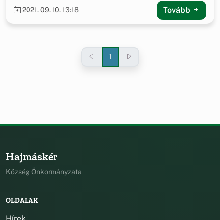
Tovább
2021. 09. 10. 13:18
1
Hajmáskér
Község Önkormányzata
OLDALAK
Hírek