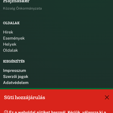
Hajmáskér
Község Önkormányzata
OLDALAK
Hírek
Események
Helyek
Oldalak
KIEGÉSZÍTÉS
Impresszum
Szerzői jogok
Adatvédelem
KAPCSOLAT
Süti hozzájárulás
+36 88 587 470
hajmaskerjegyzo@hajmasker.hu
Ez a weboldal sütiket használ. Kérjük, válassza ki a