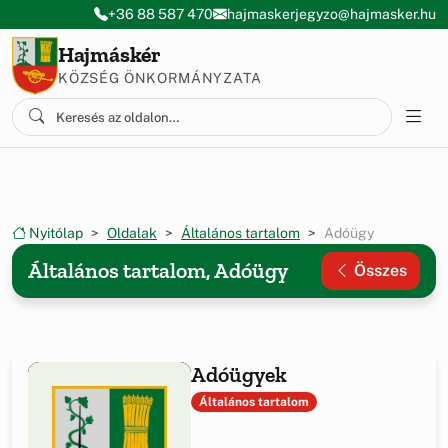
Ugrás a menüre
Ugrás a tartalomra
+36 88 587 470
hajmaskerjegyzo@hajmasker.hu
Hajmáskér
KÖZSÉG ÖNKORMÁNYZATA
Nyitólap
Oldalak
Általános tartalom
Adóügy
Általános tartalom, Adóügy
Összes
Adóügyek
Általános tartalom