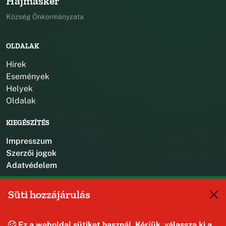
Hajmáskér
Község Önkormányzata
OLDALAK
Hírek
Események
Helyek
Oldalak
KIEGÉSZÍTÉS
Impresszum
Szerzői jogok
Adatvédelem
KAPCSOLAT
Süti hozzájárulás
+36 88 587 470
hajmaskerjegyzo@hajmasker.hu
Ez a weboldal sütiket használ. Kérjük, válassza ki a