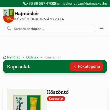
Ugrás a menüre
Ugrás a tartalomra
+36 88 587 470
hajmaskerjegyzo@hajmasker.hu
Hajmáskér
KÖZSÉG ÖNKORMÁNYZATA
Nyitólap
Oldalak
Kapcsolat
Kapcsolat
Főkategória
Köszöntő
Kapcsolat