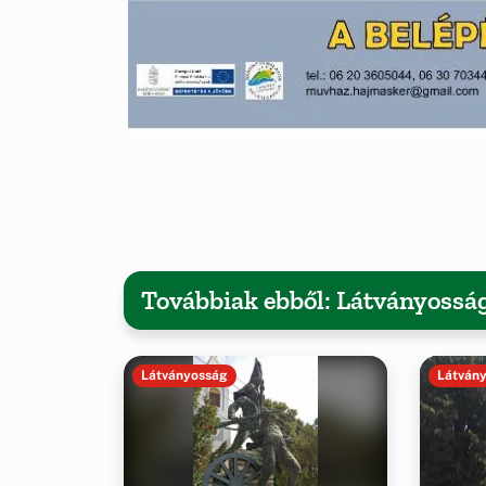
Továbbiak ebből: Látványossá
Látványosság
Látván