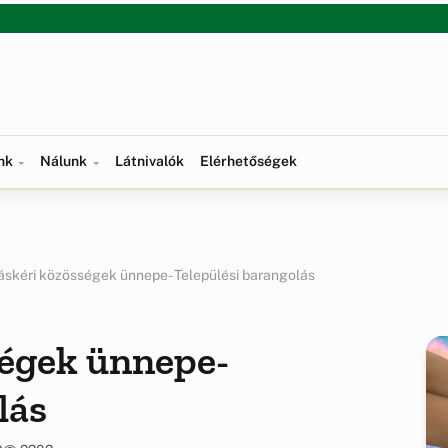
ünk
Nálunk
Látnivalók
Elérhetőségek
skéri közösségek ünnepe- Települési barangolás
égek ünnepe-
lás
0
2202