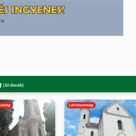
g
(10 darab)
yosság
Látványosság