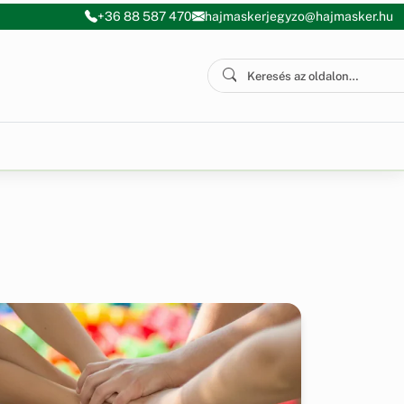
+36 88 587 470
hajmaskerjegyzo@hajmasker.hu