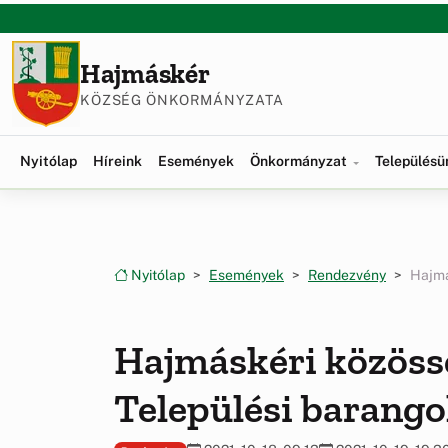
Ugrás a menüre
Ugrás a tartalomra
Hajmáskér
KÖZSÉG ÖNKORMÁNYZATA
Nyitólap
Híreink
Események
Önkormányzat
Település
Nyitólap
Események
Rendezvény
Hajmá
Hajmáskéri közöss
Települési barango
2021. 10. 18. 09:13
2021. 10. 19. 19:3
Rendezvény