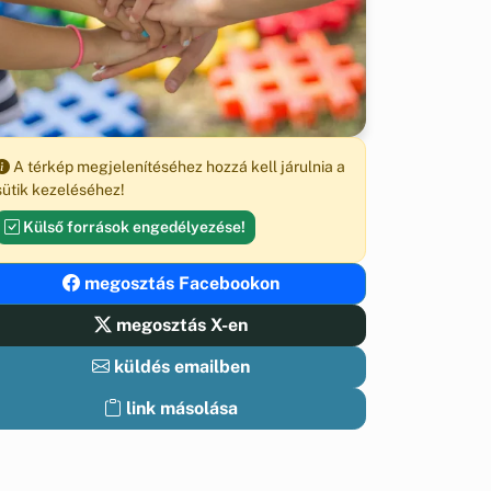
A térkép megjelenítéséhez hozzá kell járulnia a
sütik kezeléséhez!
Külső források engedélyezése!
megosztás Facebookon
megosztás X-en
küldés emailben
link másolása