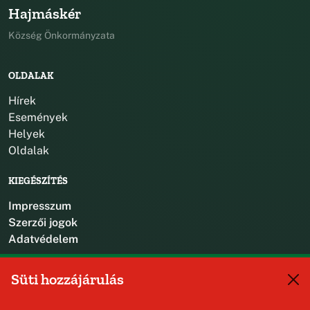
Hajmáskér
Község Önkormányzata
OLDALAK
Hírek
Események
Helyek
Oldalak
KIEGÉSZÍTÉS
Impresszum
Szerzői jogok
Adatvédelem
KAPCSOLAT
Süti hozzájárulás
+36 88 587 470