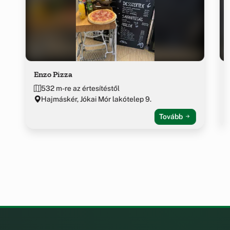
Enzo Pizza
532 m-re az értesítéstől
Hajmáskér, Jókai Mór lakótelep 9.
Tovább