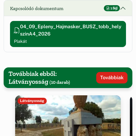
Kapcsolódó dokumentum
1 fájl
04_09_Epleny_Hajmasker_BUSZ_tobb_hely
szinA4_2026
Plakát
Továbbiak ebből:
Továbbiak
Látványosság
(10 darab)
Látványosság