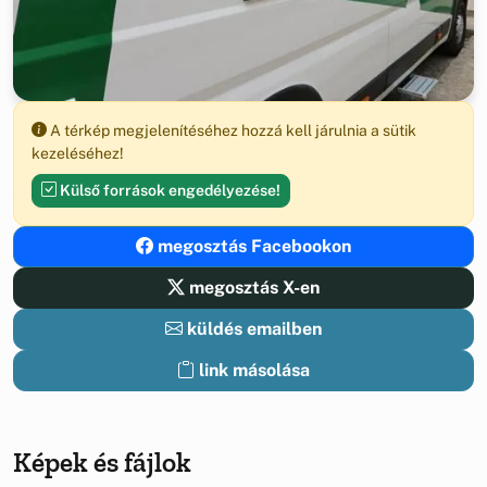
A térkép megjelenítéséhez hozzá kell járulnia a sütik
kezeléséhez!
Külső források engedélyezése!
megosztás Facebookon
megosztás X-en
küldés emailben
link másolása
Képek és fájlok