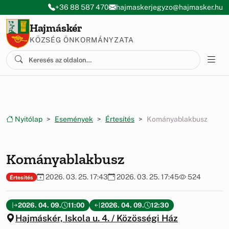
Ugrás a menüre
Ugrás a tartalomra
+36 88 587 470
hajmaskerjegyzo@hajmasker.hu
Hajmáskér
KÖZSÉG ÖNKORMÁNYZATA
Nyitólap
Események
Értesítés
Kományablakbusz
Kományablakbusz
2026. 03. 25. 17:43
2026. 03. 25. 17:45
524
Értesítés
2026. 04. 09.
11:00
2026. 04. 09.
12:30
Hajmáskér, Iskola u. 4. / Közösségi Ház