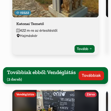
15522
Katonai Temető
422 m-re az értesítéstől
Hajmáskér
Tovább
Továbbiak ebből: Vendéglátás
Továbbiak
(2 darab)
Vendéglátás
Zárva