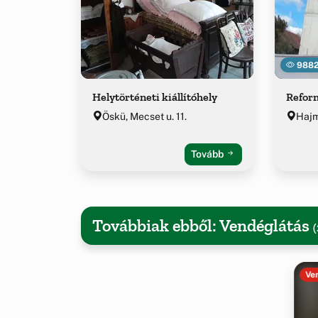
988
Helytörténeti kiállítóhely
Refor
Öskü, Mecset u. 11.
Hajm
Tovább
Továbbiak ebből: Vendéglátás
(
Ve