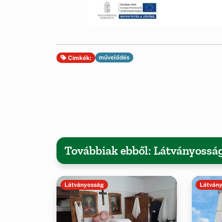
művelődés
Címkék:
Továbbiak ebből: Látványossá
Látványosság
Látván