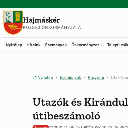
Ugrás a menüre
Ugrás a tartalomra
Hajmáskér
KÖZSÉG ÖNKORMÁNYZATA
Nyitólap
Híreink
Események
Önkormányzat
Település
Nyitólap
Események
Program
Utazók é
Utazók és Kirándul
útibeszámoló
2021. 11. 08. 17:09
2022. 10. 13. 18:38
Program