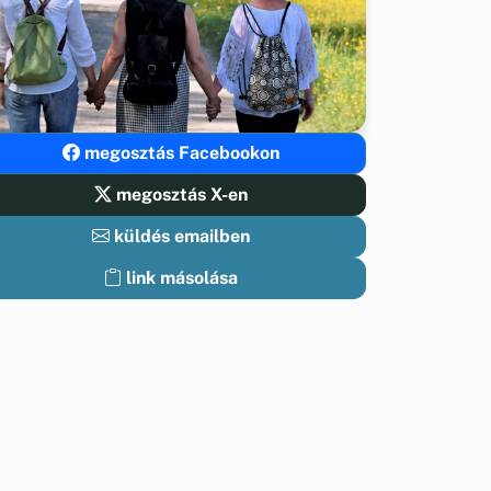
megosztás Facebookon
megosztás X-en
küldés emailben
link másolása