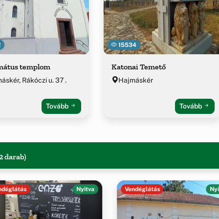
2
15534
mátus templom
Katonai Temető
áskér, Rákóczi u. 37 .
Hajmáskér
Tovább
Tovább
2 darab)
ndéglátás
Nyitva
Vendéglátás
Nyi