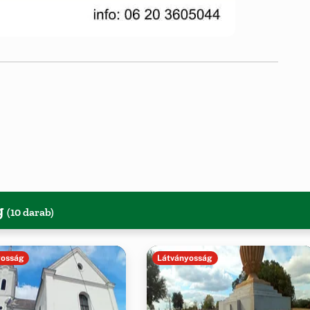
g
(10 darab)
yosság
Látványosság