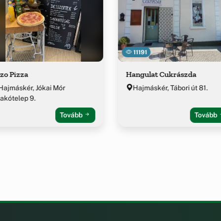
11191
zo Pizza
Hangulat Cukrászda
Hajmáskér, Jókai Mór
Hajmáskér, Tábori út 81.
lakótelep 9.
Tovább
Tovább