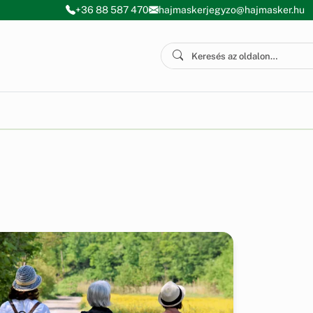
+36 88 587 470
hajmaskerjegyzo@hajmasker.hu