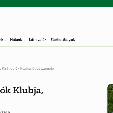
ünk
Nálunk
Látnivalók
Elérhetőségek
s Kirándulók Klubja, útibeszámoló
ók Klubja,
2269