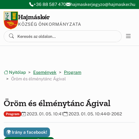
Ugrás a menüre
Ugrás a tartalomra
+36 88 587 470
hajmaskerjegyzo@hajmasker.hu
Hajmáskér
KÖZSÉG ÖNKORMÁNYZATA
Nyitólap
Események
Program
Öröm és élménytánc Ágival
Öröm és élménytánc Ágival
2023. 01. 05. 10:41
2023. 01. 05. 10:44
2062
Program
Irány a facebook!