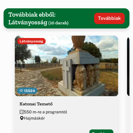
Továbbiak ebből:
Továbbiak
Látványosság
(10 darab)
Látványosság
15524
Katonai Temető
550 m-re a programtól
Hajmáskér