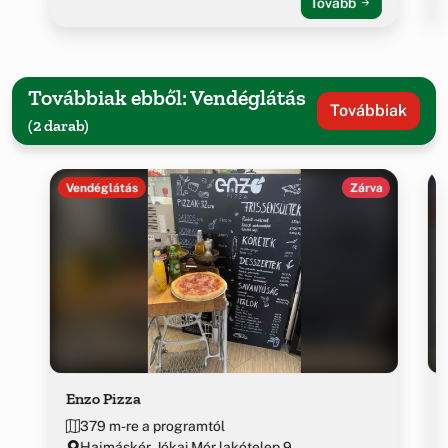
Tovább
Továbbiak ebből: Vendéglátás
Továbbiak
(2 darab)
Vendéglátás
Zárva
Enzo Pizza
379 m-re a programtól
Hajmáskér, Jókai Mór lakótelep 9.