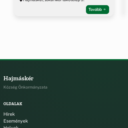
Tovább
Hajmáskér
Község Önkormányzata
OLDALAK
Hírek
Események
Helyek