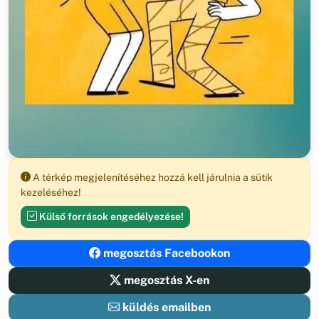
A térkép megjelenítéséhez hozzá kell járulnia a sütik
kezeléséhez!
Külső források engedélyezése!
megosztás Facebookon
megosztás X-en
küldés emailben