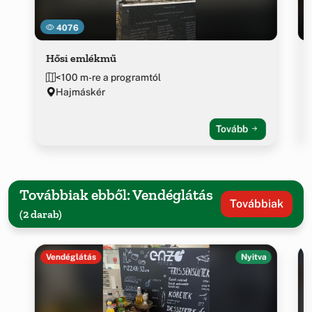
4076
Hősi emlékmű
<100 m-re a programtól
Hajmáskér
Tovább
Továbbiak ebből: Vendéglátás
Továbbiak
(2 darab)
Vendéglátás
Nyitva