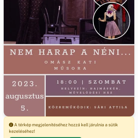
A térkép megjelenítéséhez hozzá kell járulnia a sütik
kezeléséhez!