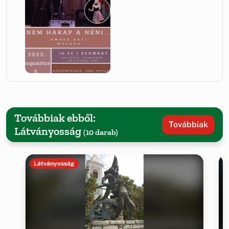
Továbbiak ebből:
Továbbiak
Látványosság
(10 darab)
Látványosság