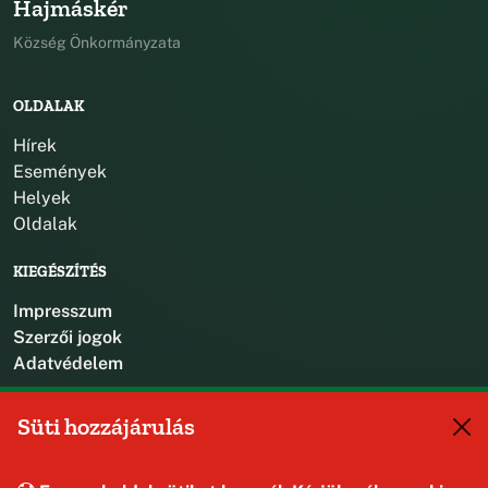
Hajmáskér
Község Önkormányzata
OLDALAK
Hírek
Események
Helyek
Oldalak
KIEGÉSZÍTÉS
Impresszum
Szerzői jogok
Adatvédelem
KAPCSOLAT
Süti hozzájárulás
+36 88 587 470
hajmaskerjegyzo@hajmasker.hu