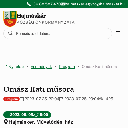
Ugrás a menüre
Ugrás a tartalomra
+36 88 587 470
hajmaskerjegyzo@hajmasker.hu
Hajmáskér
KÖZSÉG ÖNKORMÁNYZATA
Nyitólap
Események
Program
Omász Kati műsora
Omász Kati műsora
2023. 07. 25. 20:04
2023. 07. 25. 20:04
1425
Program
2023. 08. 05.
18:00
Hajmáskér, Művelődési ház