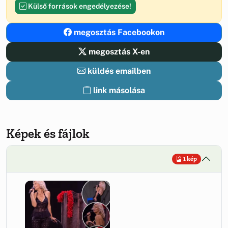
Külső források engedélyezése!
megosztás Facebookon
megosztás X-en
küldés emailben
link másolása
Képek és fájlok
1 kép