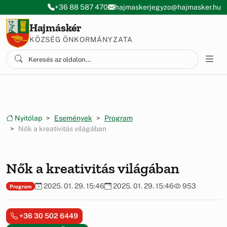
Ugrás a menüre
Ugrás a tartalomra
+36 88 587 470
hajmaskerjegyzo@hajmasker.hu
Hajmáskér
KÖZSÉG ÖNKORMÁNYZATA
Nyitólap
Események
Program
Nők a kreativitás világában
Nők a kreativitás világában
2025. 01. 29. 15:46
2025. 01. 29. 15:46
953
Program
+36 30 502 6449