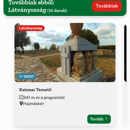
Továbbiak ebből:
Továbbiak
Látványosság
(10 darab)
Látványosság
15537
Katonai Temető
341 m-re a programtól
Hajmáskér
Tovább