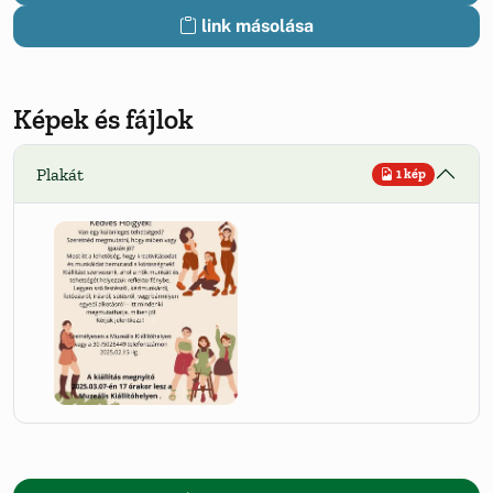
link másolása
Képek és fájlok
Plakát
1 kép