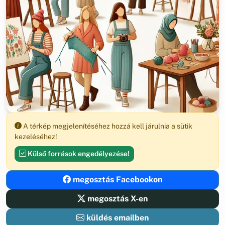
A térkép megjelenítéséhez hozzá kell járulnia a sütik
kezeléséhez!
Külső források engedélyezése!
megosztás Facebookon
megosztás X-en
küldés emailben