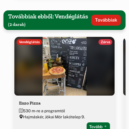
Továbbiak ebből: Vendéglátás
Továbbiak
(2 darab)
Vendéglátás
Zárva
Enzo Pizza
530 m-re a programtól
Hajmáskér, Jókai Mór lakótelep 9.
Tovább