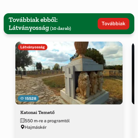
Továbbiak ebből:
Továbbiak
Látványosság
(10 darab)
Látványosság
15528
Katonai Temető
550 m-re a programtól
Hajmáskér