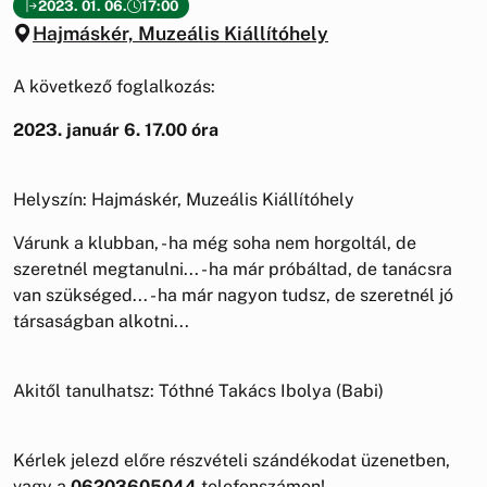
2023. 01. 06.
17:00
Hajmáskér, Muzeális Kiállítóhely
A következő foglalkozás:
2023. január 6. 17.00 óra
Helyszín: Hajmáskér, Muzeális Kiállítóhely
Várunk a klubban, - ha még soha nem horgoltál, de
szeretnél megtanulni... - ha már próbáltad, de tanácsra
van szükséged... - ha már nagyon tudsz, de szeretnél jó
társaságban alkotni...
Akitől tanulhatsz: Tóthné Takács Ibolya (Babi)
Kérlek jelezd előre részvételi szándékodat üzenetben,
vagy a
06203605044
telefonszámon!