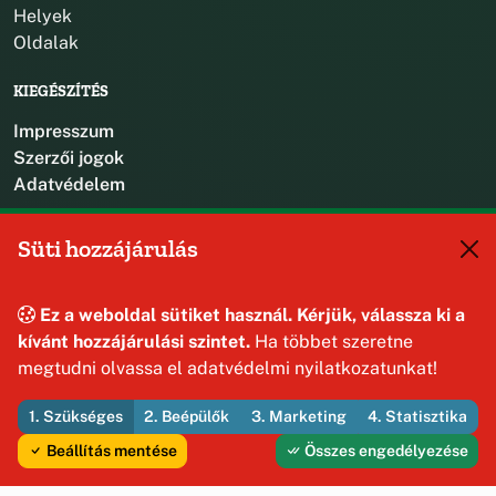
Helyek
Oldalak
KIEGÉSZÍTÉS
Impresszum
Szerzői jogok
Adatvédelem
KAPCSOLAT
Süti hozzájárulás
+36 88 587 470
hajmaskerjegyzo@hajmasker.hu
Ez a weboldal sütiket használ. Kérjük, válassza ki a
8192 Hajmáskér, Kossuth Lajos u. 31.
kívánt hozzájárulási szintet.
Ha többet szeretne
megtudni olvassa el adatvédelmi nyilatkozatunkat!
1. Szükséges
2. Beépülők
3. Marketing
4. Statisztika
© 2026 Hajmáskér Község Önkormányzata — Minden jog
fenntartva
Beállítás mentése
Összes engedélyezése
Fejleszti és üzemelteti az Útirány