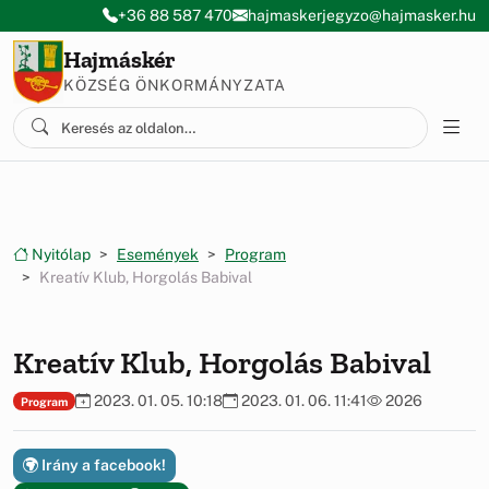
Ugrás a menüre
Ugrás a tartalomra
+36 88 587 470
hajmaskerjegyzo@hajmasker.hu
Hajmáskér
KÖZSÉG ÖNKORMÁNYZATA
Nyitólap
Események
Program
Kreatív Klub, Horgolás Babival
Kreatív Klub, Horgolás Babival
2023. 01. 05. 10:18
2023. 01. 06. 11:41
2026
Program
Irány a facebook!