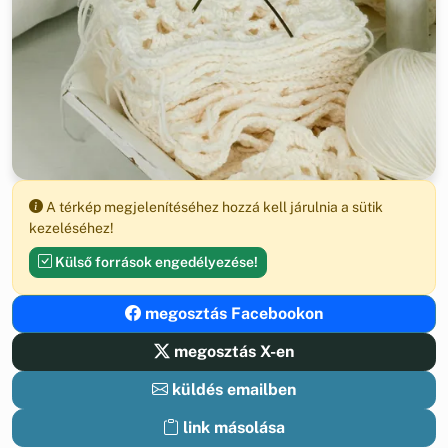
A térkép megjelenítéséhez hozzá kell járulnia a sütik
kezeléséhez!
Külső források engedélyezése!
megosztás Facebookon
megosztás X-en
küldés emailben
link másolása