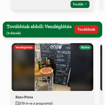
Tovább
Továbbiak ebből: Vendéglátás
Továbbiak
(2 darab)
Vendéglátás
Nyitva
Enzo Pizza
379 m-re a programtól