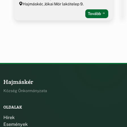
Hajmáskér, Jókai Mór lakótelep 9.
Tovább
Hajmáskér
Község Önkormányzata
OLDALAK
Hírek
Események