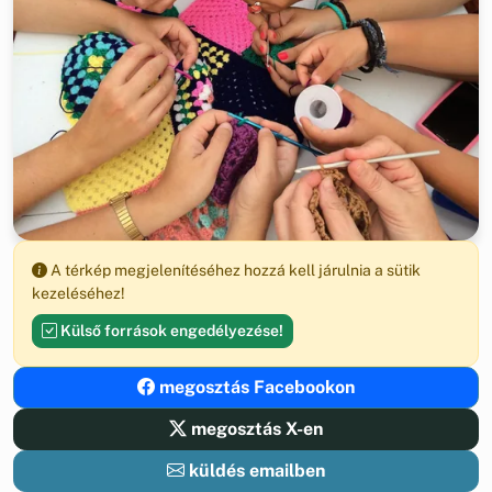
A térkép megjelenítéséhez hozzá kell járulnia a sütik
kezeléséhez!
Külső források engedélyezése!
megosztás Facebookon
megosztás X-en
küldés emailben