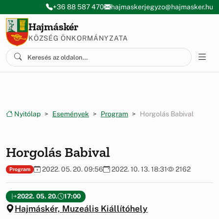
Ugrás a menüre
Ugrás a tartalomra
+36 88 587 470
hajmaskerjegyzo@hajmasker.hu
Hajmáskér
KÖZSÉG ÖNKORMÁNYZATA
Nyitólap
Események
Program
Horgolás Babival
Horgolás Babival
2022. 05. 20. 09:56
2022. 10. 13. 18:31
2162
Program
2022. 05. 20.
17:00
Hajmáskér, Muzeális Kiállítóhely