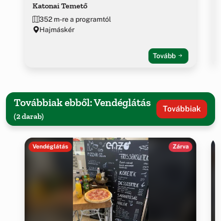
Katonai Temető
352 m-re a programtól
Hajmáskér
Tovább
Továbbiak ebből: Vendéglátás
Továbbiak
(2 darab)
Vendéglátás
Zárva