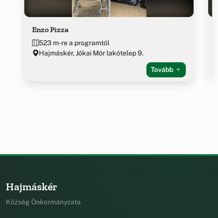
Enzo Pizza
523 m-re a programtól
Hajmáskér, Jókai Mór lakótelep 9.
Tovább
Hajmáskér
Község Önkormányzata