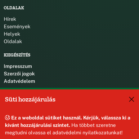
OLDALAK
Hírek
Események
Helyek
Oldalak
KIEGÉSZÍTÉS
Impresszum
Szerzői jogok
Adatvédelem
KAPCSOLAT
Süti hozzájárulás
+36 88 587 470
hajmaskerjegyzo@hajmasker.hu
Ez a weboldal sütiket használ. Kérjük, válassza ki a
8192 Hajmáskér, Kossuth Lajos u. 31.
kívánt hozzájárulási szintet.
Ha többet szeretne
megtudni olvassa el adatvédelmi nyilatkozatunkat!