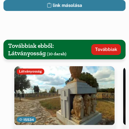
link másolása
Továbbiak ebből:
Továbbiak
Látványosság
(10 darab)
Látványosság
15534