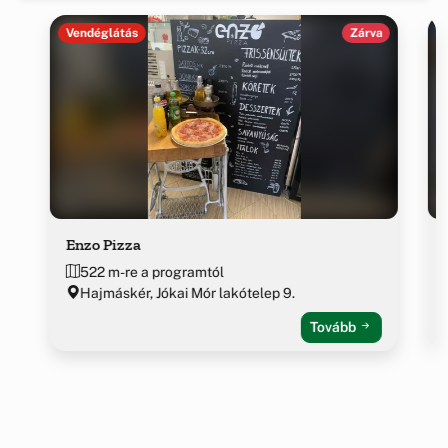
Vendéglátás
Zárva
Enzo Pizza
522 m-re a programtól
Hajmáskér, Jókai Mór lakótelep 9.
Tovább