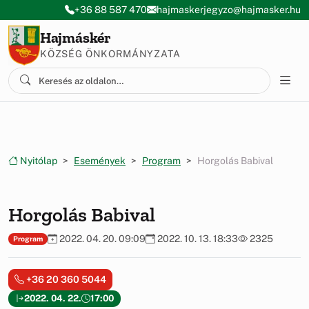
Ugrás a menüre
Ugrás a tartalomra
+36 88 587 470
hajmaskerjegyzo@hajmasker.hu
Hajmáskér
KÖZSÉG ÖNKORMÁNYZATA
Nyitólap
Események
Program
Horgolás Babival
Horgolás Babival
2022. 04. 20. 09:09
2022. 10. 13. 18:33
2325
Program
+36 20 360 5044
2022. 04. 22.
17:00