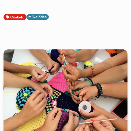
művelődés
Címkék: