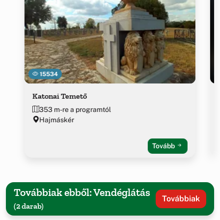
15534
Katonai Temető
353 m-re a programtól
Hajmáskér
Tovább
Továbbiak ebből: Vendéglátás
Továbbiak
(2 darab)