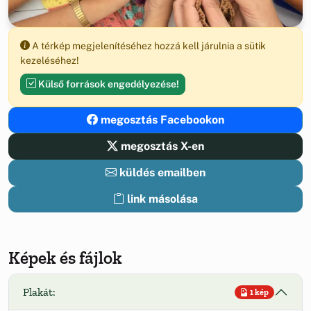
A térkép megjelenítéséhez hozzá kell járulnia a sütik
kezeléséhez!
Külső források engedélyezése!
megosztás Facebookon
megosztás X-en
küldés emailben
link másolása
Képek és fájlok
Plakát:
1 kép