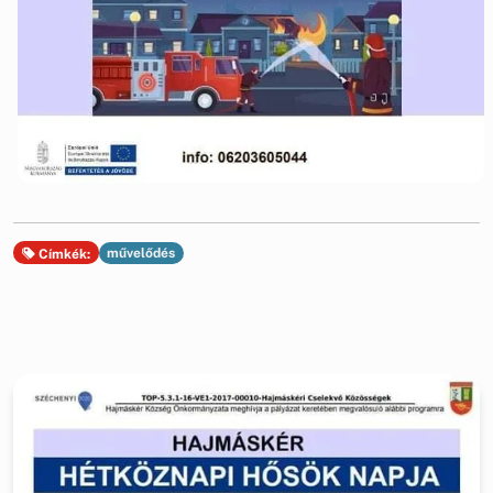
művelődés
Címkék: