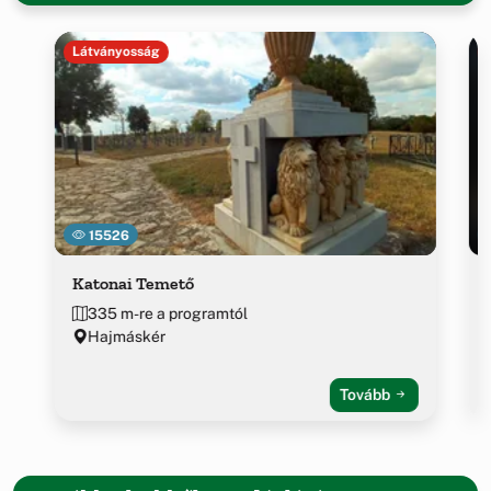
Látványosság
15526
Katonai Temető
335 m-re a programtól
Hajmáskér
Tovább