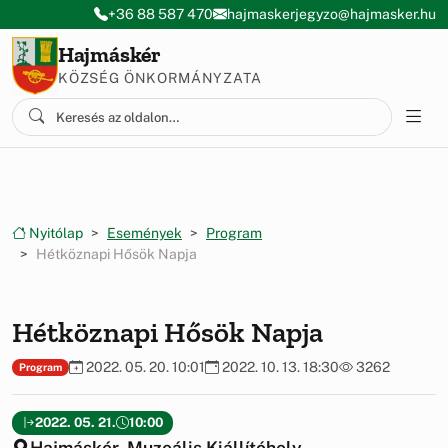
Ugrás a menüre
Ugrás a tartalomra
+36 88 587 470
hajmaskerjegyzo@hajmasker.hu
Hajmáskér
KÖZSÉG ÖNKORMÁNYZATA
Nyitólap
Események
Program
Hétköznapi Hősök Napja
Hétköznapi Hősök Napja
2022. 05. 20. 10:01
2022. 10. 13. 18:30
3262
Program
2022. 05. 21.
10:00
Hajmáskér, Muzeális Kiállítóhely