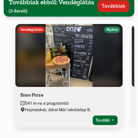
Továbbiak ebből: Vendéglátás
Továbbiak
(2 darab)
Vendéglátás
Nyitva
Enzo Pizza
541 m-re a programtól
Hajmáskér, Jókai Mór lakótelep 9.
Tovább