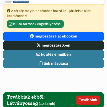
A térkép megjelenítéséhez hozzá kell járulnia a sütik
kezeléséhez!
Külső források engedélyezése!
megosztás Facebookon
megosztás X-en
küldés emailben
link másolása
Továbbiak ebből:
Továbbiak
Látványosság
(10 darab)