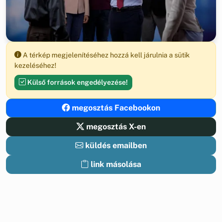
A térkép megjelenítéséhez hozzá kell járulnia a sütik
kezeléséhez!
Külső források engedélyezése!
megosztás Facebookon
megosztás X-en
küldés emailben
link másolása