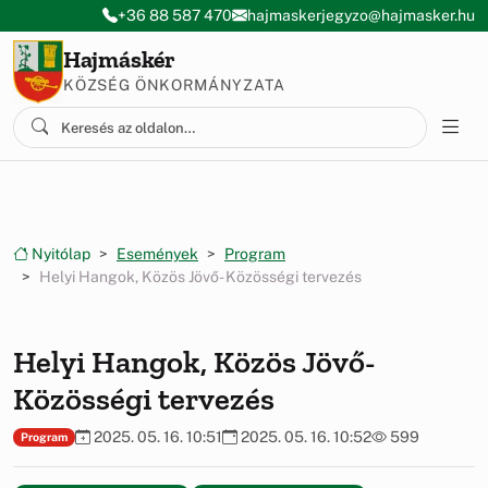
Ugrás a menüre
Ugrás a tartalomra
+36 88 587 470
hajmaskerjegyzo@hajmasker.hu
Hajmáskér
KÖZSÉG ÖNKORMÁNYZATA
Nyitólap
Események
Program
Helyi Hangok, Közös Jövő- Közösségi tervezés
Helyi Hangok, Közös Jövő-
Közösségi tervezés
2025. 05. 16. 10:51
2025. 05. 16. 10:52
599
Program