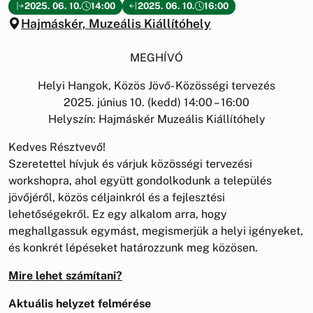
2025. 06. 10.
14:00
2025. 06. 10.
16:00
Hajmáskér, Muzeális Kiállítóhely
MEGHÍVÓ
Helyi Hangok, Közös Jövő- Közösségi tervezés
2025. június 10. (kedd) 14:00 – 16:00
Helyszín: Hajmáskér Muzeális Kiállítóhely
Kedves Résztvevő!
Szeretettel hívjuk és várjuk közösségi tervezési
workshopra, ahol együtt gondolkodunk a település
jövőjéről, közös céljainkról és a fejlesztési
lehetőségekről. Ez egy alkalom arra, hogy
meghallgassuk egymást, megismerjük a helyi igényeket,
és konkrét lépéseket határozzunk meg közösen.
Mire lehet számítani?
Aktuális helyzet felmérése