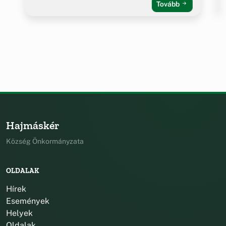
Tovább
Hajmáskér
Község Önkormányzata
OLDALAK
Hírek
Események
Helyek
Oldalak