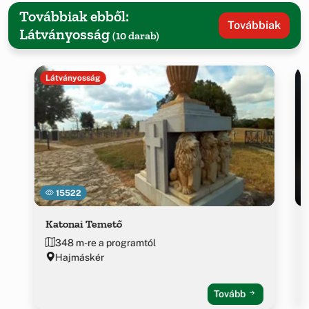
Továbbiak ebből:
Továbbiak
Látványosság
(10 darab)
Látványosság
15522
Katonai Temető
348 m-re a programtól
Hajmáskér
Tovább