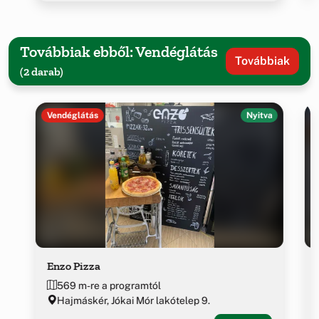
Továbbiak ebből: Vendéglátás
Továbbiak
(2 darab)
Vendéglátás
Nyitva
Enzo Pizza
569 m-re a programtól
Hajmáskér, Jókai Mór lakótelep 9.