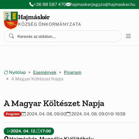
Ugrás a menüre
Ugrás a tartalomra
+36 88 587 470
hajmaskerjegyzo@hajmasker.hu
Hajmáskér
KÖZSÉG ÖNKORMÁNYZATA
Nyitólap
Események
Program
A Magyar Költészet Napja
A Magyar Költészet Napja
2024. 04. 08. 09:00
2024. 04. 08. 09:01
1638
Program
2024. 04. 12.
17:00
Hajmáskér, Muzeális Kiállítóhely