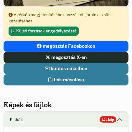
A térkép megjelenítéséhez hozzá kell járulnia a sütik
kezeléséhez!
Külső források engedélyezése!
megosztás Facebookon
megosztás X-en
küldés emailben
link másolása
Képek és fájlok
Plakát:
1 kép