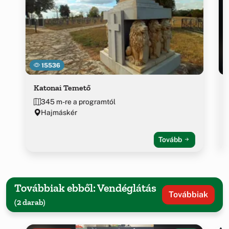
15536
Katonai Temető
345 m-re a programtól
Hajmáskér
Tovább
Továbbiak ebből: Vendéglátás
Továbbiak
(2 darab)