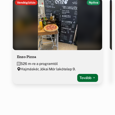
Vendéglátás
Nyitva
Enzo Pizza
526 m-re a programtól
Hajmáskér, Jókai Mór lakótelep 9.
Tovább