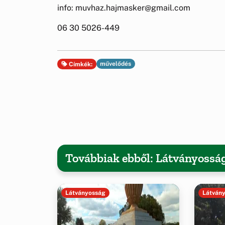
info: muvhaz.hajmasker@gmail.com
06 30 5026-449
művelődés
Címkék:
Továbbiak ebből: Látványossá
Látványosság
Látván