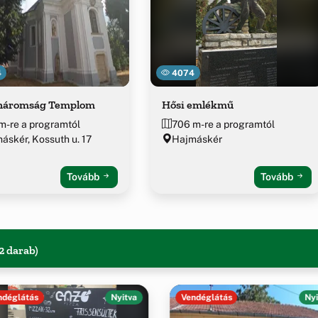
4
4074
háromság Templom
Hősi emlékmű
m-re a programtól
706 m-re a programtól
áskér, Kossuth u. 17
Hajmáskér
Tovább
Tovább
2 darab)
ndéglátás
Nyitva
Vendéglátás
Nyi