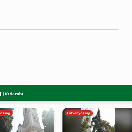
g
(10 darab)
yosság
Látványosság