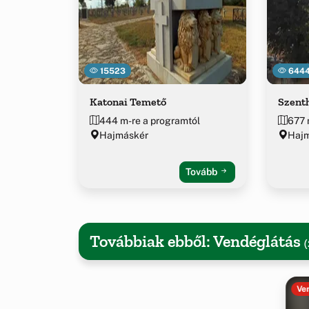
15523
644
Katonai Temető
Szent
444 m-re a programtól
677 
Hajmáskér
Hajm
Tovább
Továbbiak ebből: Vendéglátás
(
Ve