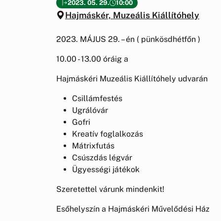
2023. 05. 29.
10:00
Hajmáskér, Muzeális Kiállítóhely
2023. MÁJUS 29. – én ( pünkösdhétfőn )
10.00 - 13.00 óráig a
Hajmáskéri Muzeális Kiállítóhely udvarán
Csillámfestés
Ugrálóvár
Gofri
Kreatív foglalkozás
Mátrixfutás
Csúszdás légvár
Ügyességi játékok
Szeretettel várunk mindenkit!
Esőhelyszín a Hajmáskéri Művelődési Ház