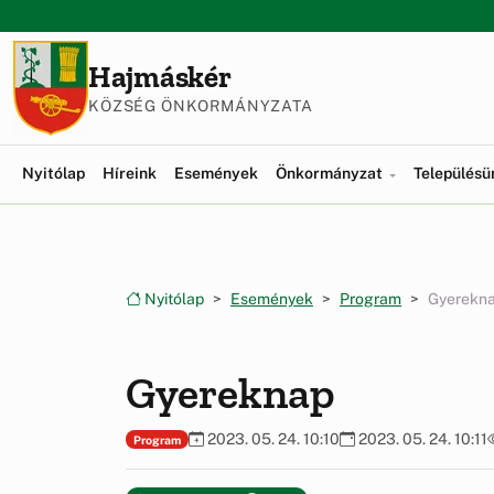
Ugrás a menüre
Ugrás a tartalomra
Hajmáskér
KÖZSÉG ÖNKORMÁNYZATA
Nyitólap
Híreink
Események
Önkormányzat
Település
Nyitólap
Események
Program
Gyerekn
Gyereknap
2023. 05. 24. 10:10
2023. 05. 24. 10:11
Program