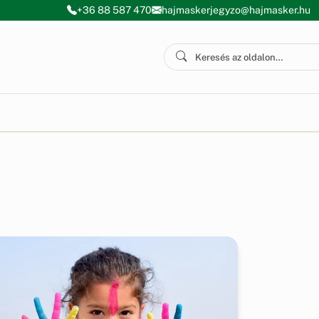
+36 88 587 470
hajmaskerjegyzo@hajmasker.hu