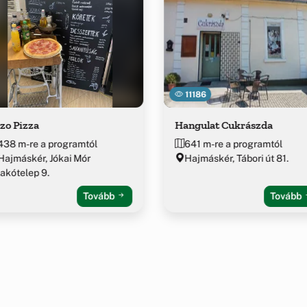
11186
zo Pizza
Hangulat Cukrászda
438 m-re a programtól
641 m-re a programtól
Hajmáskér, Jókai Mór
Hajmáskér, Tábori út 81.
lakótelep 9.
Tovább
Tovább