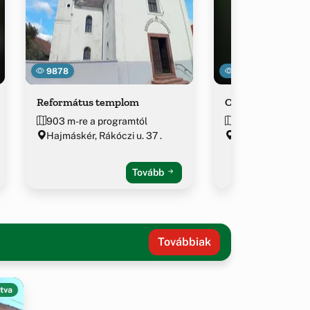
9878
29456
Református templom
Ciszterci Papír
903 m-re a programtól
~1.5 km-re a pro
Hajmáskér, Rákóczi u. 37 .
Veszprém várme
Tovább
Továbbiak
tva