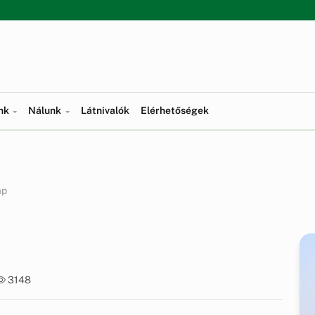
ünk
Nálunk
Látnivalók
Elérhetőségek
ap
3148