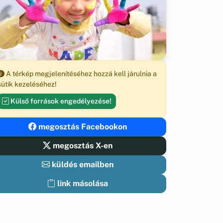
A térkép megjelenítéséhez hozzá kell járulnia a
sütik kezeléséhez!
Külső források engedélyezése!
megosztás Facebookon
megosztás X-en
küldés emailben
link másolása