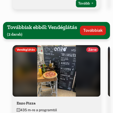
Tovább
Továbbiak ebből: Vendéglátás
Továbbiak
(2 darab)
Vendéglátás
Zárva
Enzo Pizza
435 m-re a programtól