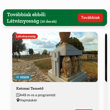
Továbbiak ebből:
Továbbiak
Látványosság
(10 darab)
Látványosság
15529
Katonai Temető
449 m-re a programtól
Hajmáskér