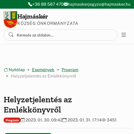
Ugrás a menüre
Ugrás a tartalomra
+36 88 587 470
hajmaskerjegyzo@hajmasker.hu
Hajmáskér
KÖZSÉG ÖNKORMÁNYZATA
Nyitólap
Események
Program
Helyzetjelentés az Emlékkönyvről
Helyzetjelentés az
Emlékkönyvről
2023. 01. 30. 09:42
2023. 01. 31. 17:14
3451
Program