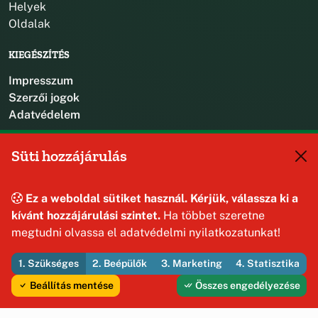
Helyek
Oldalak
KIEGÉSZÍTÉS
Impresszum
Szerzői jogok
Adatvédelem
KAPCSOLAT
Süti hozzájárulás
+36 88 587 470
hajmaskerjegyzo@hajmasker.hu
Ez a weboldal sütiket használ. Kérjük, válassza ki a
8192 Hajmáskér, Kossuth Lajos u. 31.
kívánt hozzájárulási szintet.
Ha többet szeretne
megtudni olvassa el adatvédelmi nyilatkozatunkat!
1. Szükséges
2. Beépülők
3. Marketing
4. Statisztika
© 2026 Hajmáskér Község Önkormányzata — Minden jog
fenntartva
Beállítás mentése
Összes engedélyezése
Fejleszti és üzemelteti az Útirány