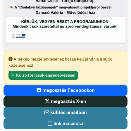
A térkép megjelenítéséhez hozzá kell járulnia a sütik
kezeléséhez!
Külső források engedélyezése!
megosztás Facebookon
megosztás X-en
küldés emailben
link másolása