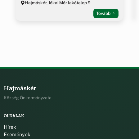
Hajmáskér, Jókai Mór lakótelep 9.
Tovább
Hajmáskér
Község Önkormányzata
OLDALAK
Hírek
Események