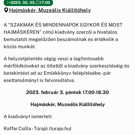
2023. 02. 03.
17:00
Hajmáskér, Muzeális Kiállítóhely
A "SZAKMÁK ÉS MINDENNAPOK EGYKOR ÉS MOST
HAJMÁSKÉREN" című kiadvány szerzői a hivatalos
bemutatót megelőzően beszámolnak és értékelik a
közös munkát.
A helyzetjelentés végig veszi a legfontosabb
mérföldköveket az ötlettől a kiadvány szerkesztéséig és
betekintést ad az Emlékkönyv felépítésébe - pár
esettanulmányt is felvonultatva.
2023. február 3. péntek 17.00-18.30
Hajmáskér, Muzeális Kiállítóhely
A kiadványt ismerteti:
Raffai Csilla - Túrajó (turajo.hu)