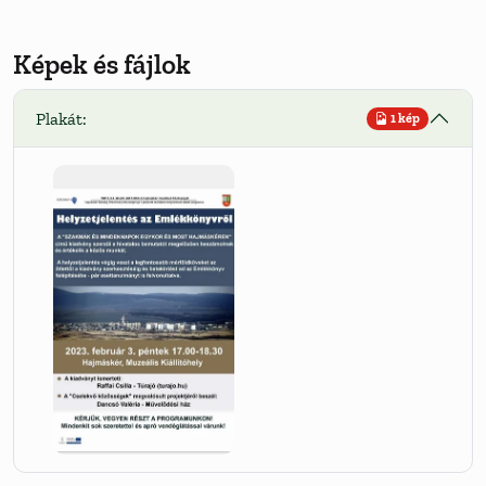
Képek és fájlok
Plakát:
1 kép