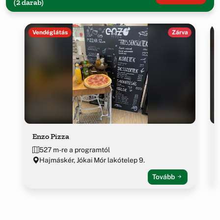
(2 darab)
Vendéglátás
Zárva
Enzo Pizza
527 m-re a programtól
Hajmáskér, Jókai Mór lakótelep 9.
Tovább