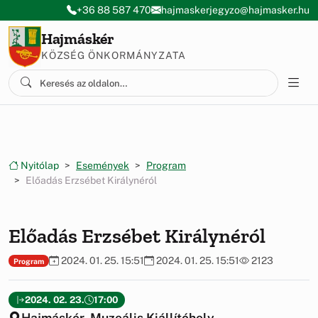
Ugrás a menüre
Ugrás a tartalomra
+36 88 587 470
hajmaskerjegyzo@hajmasker.hu
Hajmáskér
KÖZSÉG ÖNKORMÁNYZATA
Nyitólap
Események
Program
Előadás Erzsébet Királynéról
Előadás Erzsébet Királynéról
2024. 01. 25. 15:51
2024. 01. 25. 15:51
2123
Program
2024. 02. 23.
17:00
Hajmáskér, Muzeális Kiállítóhely