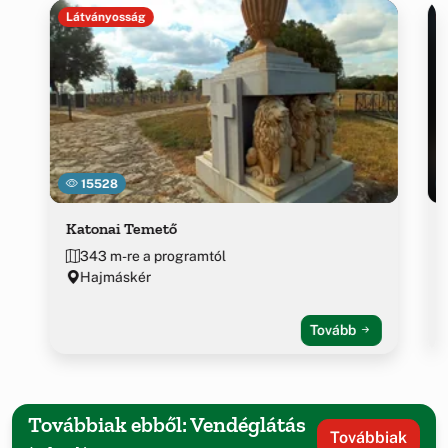
Látványosság
15528
Katonai Temető
343 m-re a programtól
Hajmáskér
Tovább
Továbbiak ebből: Vendéglátás
Továbbiak