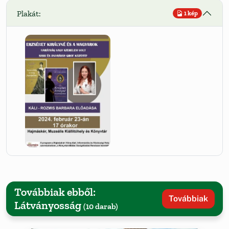
Plakát:
1 kép
Továbbiak ebből:
Továbbiak
Látványosság
(10 darab)