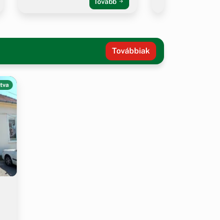
Tovább
Továbbiak
tva