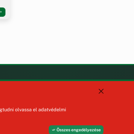
KAPCSOLAT
+36 88 587 470
hajmaskerjegyzo@hajmasker.hu
8192 Hajmáskér, Kossuth Lajos
tudni olvassa el adatvédelmi
u. 31.
Összes engedélyezése