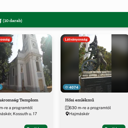
g
(10 darab)
yosság
Látványosság
4
4074
háromság Templom
Hősi emlékmű
m-re a programtól
630 m-re a programtól
áskér, Kossuth u. 17
Hajmáskér