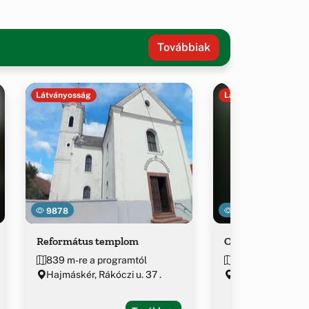
Továbbiak
Látványosság
Látványosság
9878
29456
Református templom
Ciszterci Papír
839 m-re a programtól
~1.4 km-re a pro
Hajmáskér, Rákóczi u. 37 .
Veszprém várme