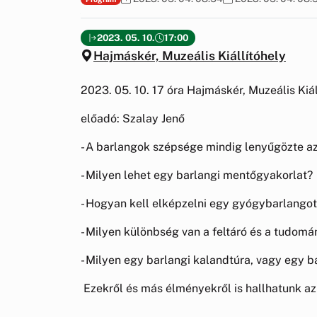
2023. 05. 10.
17:00
Hajmáskér, Muzeális Kiállítóhely
2023. 05. 10. 17 óra Hajmáskér, Muzeális Kiál
előadó: Szalay Jenő
- A barlangok szépsége mindig lenyűgözte az
- Milyen lehet egy barlangi mentőgyakorlat?
- Hogyan kell elképzelni egy gyógybarlango
- Milyen különbség van a feltáró és a tudomá
- Milyen egy barlangi kalandtúra, vagy egy b
Ezekről és más élményekről is hallhatunk az