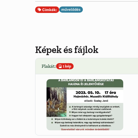
művelődés
Címkék:
Képek és fájlok
Plakát:
1 kép