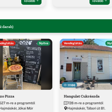
Tovább
Tovább
2 darab)
ndéglátás
Nyitva
Vendéglátás
Nyi
11186
zo Pizza
Hangulat Cukrászda
527 m-re a programtól
728 m-re a programtól
Hajmáskér, Jókai Mór
Hajmáskér, Tábori út 81.