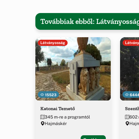
Továbbiak ebből: Látványossá
Látványosság
Látván
15523
644
Katonai Temető
Szent
345 m-re a programtól
602 
Hajmáskér
Hajm