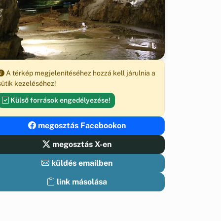
A térkép megjelenítéséhez hozzá kell járulnia a
sütik kezeléséhez!
Külső források engedélyezése!
megosztás Facebookon
megosztás X-en
küldés emailben
link másolása