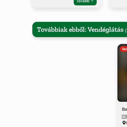
Tovább
Továbbiak ebből: Vendéglátás
(
Ve
En