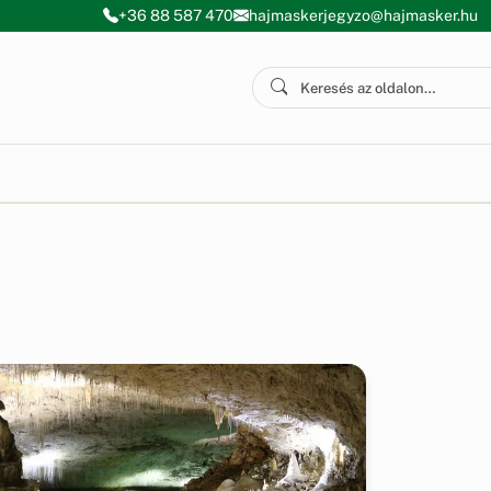
+36 88 587 470
hajmaskerjegyzo@hajmasker.hu