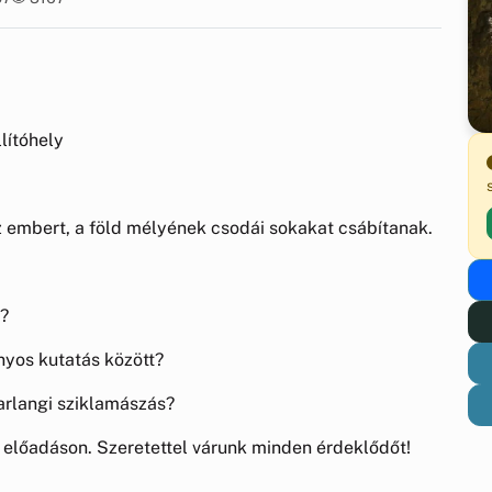
lítóhely
 embert, a föld mélyének csodái sokakat csábítanak.
t?
nyos kutatás között?
arlangi sziklamászás?
 előadáson. Szeretettel várunk minden érdeklődőt!