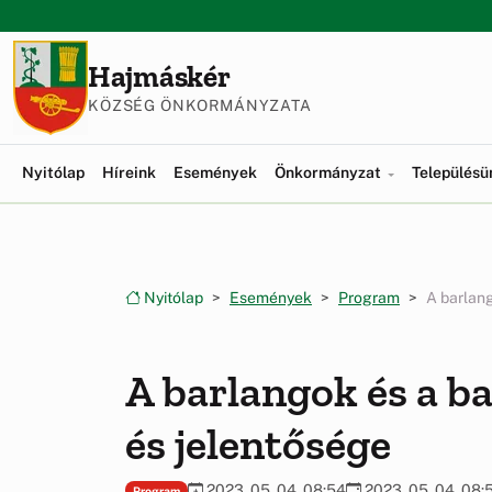
Ugrás a menüre
Ugrás a tartalomra
Hajmáskér
KÖZSÉG ÖNKORMÁNYZATA
Nyitólap
Híreink
Események
Önkormányzat
Település
Nyitólap
Események
Program
A barlan
A barlangok és a b
és jelentősége
2023. 05. 04. 08:54
2023. 05. 04. 08:
Program