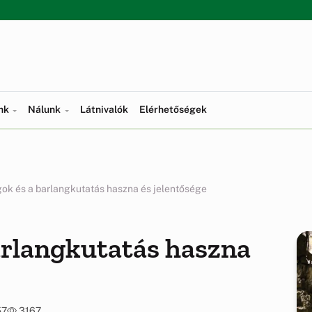
ünk
Nálunk
Látnivalók
Elérhetőségek
gok és a barlangkutatás haszna és jelentősége
arlangkutatás haszna
57
3167