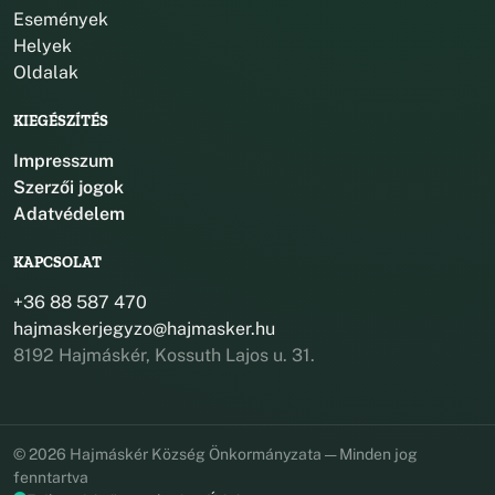
Események
Helyek
Oldalak
KIEGÉSZÍTÉS
Impresszum
Szerzői jogok
Adatvédelem
KAPCSOLAT
+36 88 587 470
hajmaskerjegyzo@hajmasker.hu
8192 Hajmáskér, Kossuth Lajos u. 31.
© 2026 Hajmáskér Község Önkormányzata — Minden jog
fenntartva