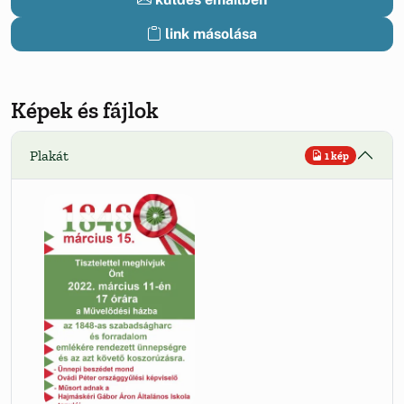
link másolása
Képek és fájlok
Plakát
1 kép