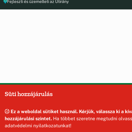
Fejleszti és üzemelteti az Útirány
Süti hozzájárulás
Ez a weboldal sütiket használ. Kérjük, válassza ki a kív
hozzájárulási szintet.
Ha többet szeretne megtudni olvass
adatvédelmi nyilatkozatunkat!