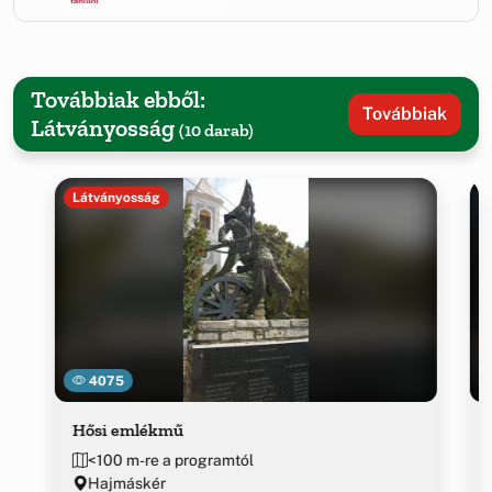
Továbbiak ebből:
Továbbiak
Látványosság
(10 darab)
Látványosság
4075
Hősi emlékmű
<100 m-re a programtól
Hajmáskér