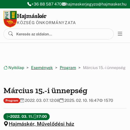
Ugrás a menüre
Ugrás a tartalomra
+36 88 587 470
hajmaskerjegyzo@hajmasker.hu
Hajmáskér
KÖZSÉG ÖNKORMÁNYZATA
Nyitólap
Események
Program
Március 15.-i ünnepség
Március 15.-i ünnepség
2022. 03. 07. 12:08
2025. 02. 10. 16:47
1570
Program
2022. 03. 11.
17:00
Hajmáskér, Művelődési ház