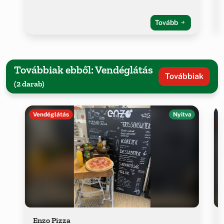
Tovább
Továbbiak ebből: Vendéglátás
Továbbiak
(2 darab)
Vendéglátás
Nyitva
Enzo Pizza