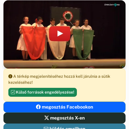
A térkép megjelenítéséhez hozzá kell járulnia a sütik
kezeléséhez!
Külső források engedélyezése!
megosztás Facebookon
megosztás X-en
küldés emailben