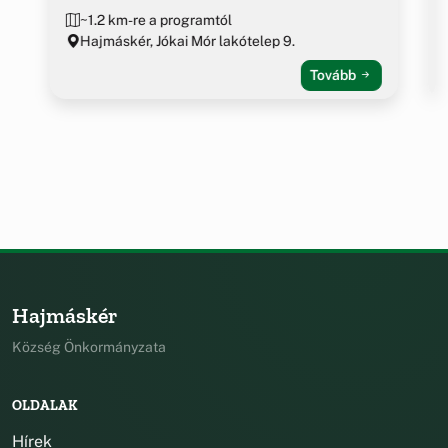
~1.2 km-re a programtól
Hajmáskér, Jókai Mór lakótelep 9.
Tovább
Hajmáskér
Község Önkormányzata
OLDALAK
Hírek