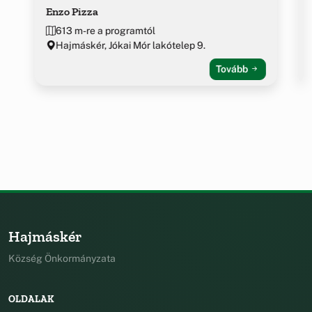
Enzo Pizza
613 m-re a programtól
Hajmáskér, Jókai Mór lakótelep 9.
Tovább
Hajmáskér
Község Önkormányzata
OLDALAK