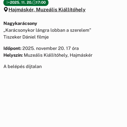
2025. 11. 20.
17:00
Hajmáskér, Muzeális Kiállítóhely
Nagykarácsony
„Karácsonykor lángra lobban a szerelem”
Tiszeker Dániel filmje
Időpont:
2025. november 20. 17 óra
Helyszín:
Muzeális Kiállítóhely, Hajmáskér
A belépés díjtalan