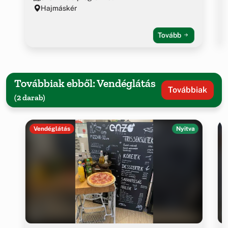
Hajmáskér
Tovább
Továbbiak ebből: Vendéglátás
Továbbiak
(2 darab)
Vendéglátás
Nyitva