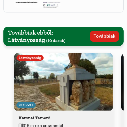
Továbbiak ebből:
Továbbiak
Látványosság
(10 darab)
Látványosság
15537
Katonai Temető
315 m-re a programtól