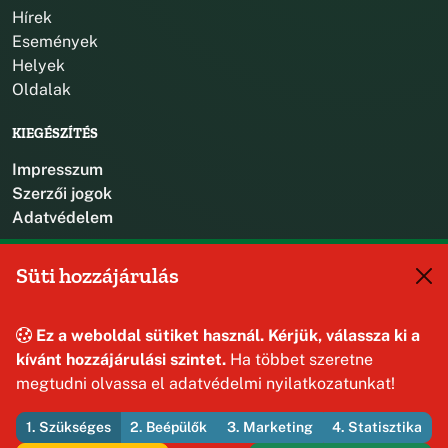
Hírek
Események
Helyek
Oldalak
KIEGÉSZÍTÉS
Impresszum
Szerzői jogok
Adatvédelem
KAPCSOLAT
Süti hozzájárulás
+36 88 587 470
hajmaskerjegyzo@hajmasker.hu
Ez a weboldal sütiket használ. Kérjük, válassza ki a
8192 Hajmáskér, Kossuth Lajos u. 31.
kívánt hozzájárulási szintet.
Ha többet szeretne
megtudni olvassa el adatvédelmi nyilatkozatunkat!
1. Szükséges
2. Beépülők
3. Marketing
4. Statisztika
© 2026 Hajmáskér Község Önkormányzata — Minden jog