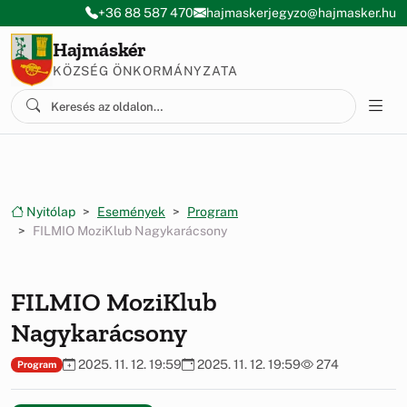
Ugrás a menüre
Ugrás a tartalomra
+36 88 587 470
hajmaskerjegyzo@hajmasker.hu
Hajmáskér
KÖZSÉG ÖNKORMÁNYZATA
Nyitólap
Események
Program
FILMIO MoziKlub Nagykarácsony
FILMIO MoziKlub
Nagykarácsony
2025. 11. 12. 19:59
2025. 11. 12. 19:59
274
Program