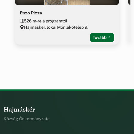
Enzo Pizza
526 m-re a programtól
Hajmáskér, Jókai Mór lakótelep 9.
Tovább
Hajmáskér
Község Önkormányzata