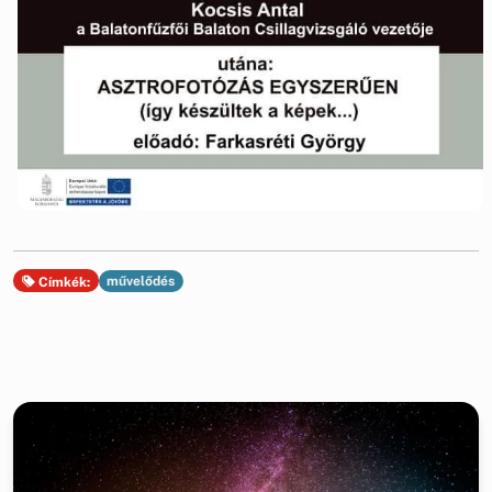
művelődés
Címkék: