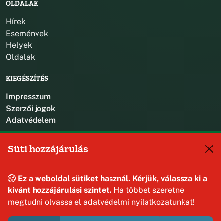
OLDALAK
Hírek
Események
Helyek
Oldalak
KIEGÉSZÍTÉS
Impresszum
Szerzői jogok
Adatvédelem
KAPCSOLAT
Süti hozzájárulás
+36 88 587 470
hajmaskerjegyzo@hajmasker.hu
Ez a weboldal sütiket használ. Kérjük, válassza ki a
8192 Hajmáskér, Kossuth Lajos u. 31.
kívánt hozzájárulási szintet.
Ha többet szeretne
megtudni olvassa el adatvédelmi nyilatkozatunkat!