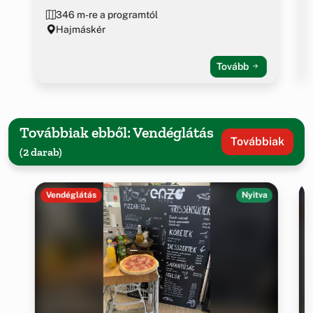
346 m-re a programtól
Hajmáskér
Tovább
Továbbiak ebből: Vendéglátás
Továbbiak
(2 darab)
Vendéglátás
Nyitva