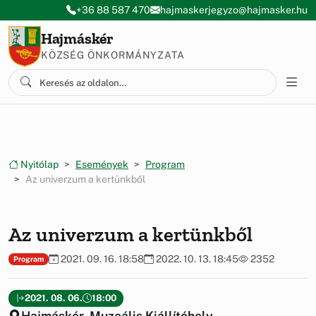
Ugrás a menüre
Ugrás a tartalomra
+36 88 587 470
hajmaskerjegyzo@hajmasker.hu
Hajmáskér
KÖZSÉG ÖNKORMÁNYZATA
Nyitólap
Események
Program
Az univerzum a kertünkből
Az univerzum a kertünkből
2021. 09. 16. 18:58
2022. 10. 13. 18:45
2352
Program
2021. 08. 06.
18:00
Hajmáskér, Muzeális Kiállítóhely