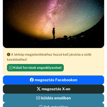
A térkép megjelenítéséhez hozzá kell járulnia a sütik
kezeléséhez!
Külső források engedélyezése!
megosztás Facebookon
megosztás X-en
küldés emailben