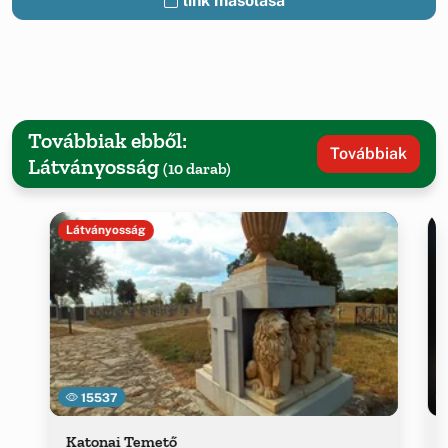
link másolása
Továbbiak ebből:
Továbbiak
Látványosság
(10 darab)
Látványosság
15537
Katonai Temető