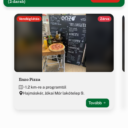
(2 darab)
Vendéglátás
Zárva
Enzo Pizza
~1.2 km-re a programtól
Hajmáskér, Jókai Mór lakótelep 9.
Tovább