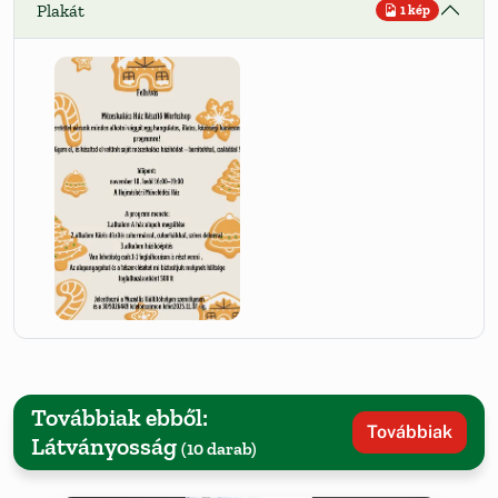
Plakát
1 kép
Továbbiak ebből:
Továbbiak
Látványosság
(10 darab)