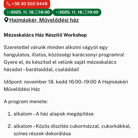
+36 30 502 6449
2025. 11. 18.
16:00
2025. 11. 18.
19:00
Hajmáskér, Művelődési ház
Mézeskalács Ház Készítő Workshop
Szeretettel várunk minden alkotni vágyót egy
hangulatos, illatos, közösségi karácsonyi programra!
Gyere el, és készítsd el velünk saját mézeskalács
házadat – barátaiddal, családdal!
Időpont: november 18. kedd 16:00–19:00 A Hajmáskéri
Művelődési Ház
A program menete:
alkalom – A ház alapok megépítése
alkalom – Közös díszítés cukormázzal, cukorkákkal,
színes részek dekorálása