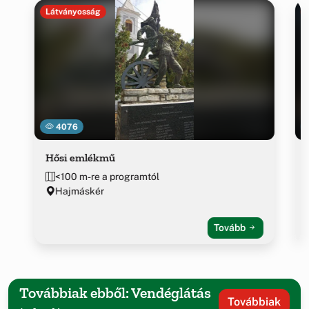
Látványosság
4076
Hősi emlékmű
<100 m-re a programtól
Hajmáskér
Tovább
Továbbiak ebből: Vendéglátás
Továbbiak