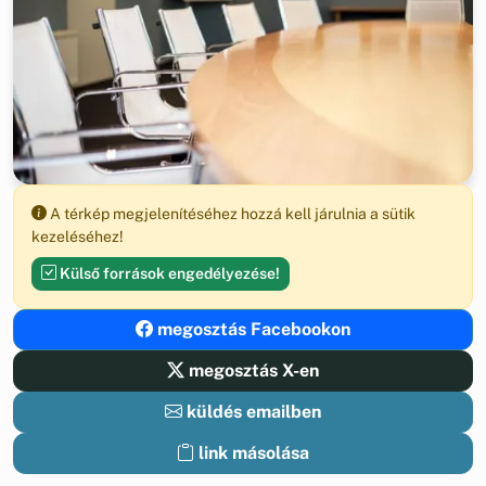
A térkép megjelenítéséhez hozzá kell járulnia a sütik
kezeléséhez!
Külső források engedélyezése!
megosztás Facebookon
megosztás X-en
küldés emailben
link másolása