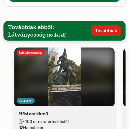
Továbbiak ebből:
Továbbiak
Látványosság
(10 darab)
Látványosság
4076
Hősi emlékmű
<100 m-re az értesítéstől
Hajmáskér