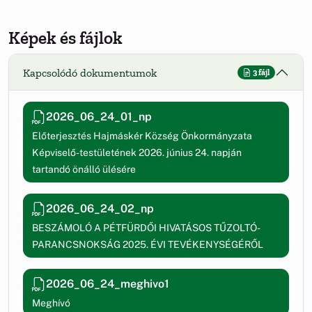
Képek és fájlok
Kapcsolódó dokumentumok
3 fájl
2026_06_24_01_np
Előterjesztés Hajmáskér Község Önkormányzata
Képviselő-testületének 2026. június 24. napján
tartandó önálló ülésére
2026_06_24_02_np
BESZÁMOLÓ A PÉTFÜRDŐI HIVATÁSOS TŰZOLTÓ-
PARANCSNOKSÁG 2025. ÉVI TEVÉKENYSÉGÉRŐL
2026_06_24_meghivo1
Meghívó