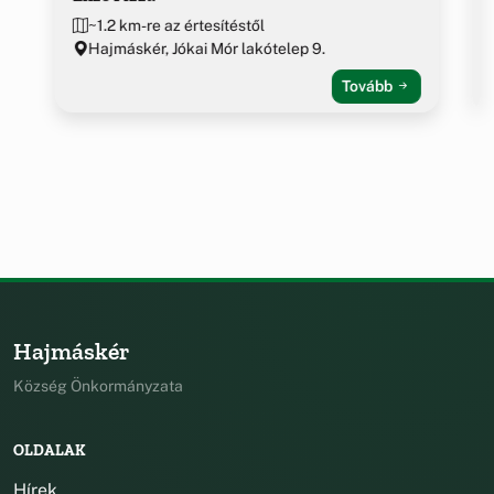
~1.2 km-re az értesítéstől
Hajmáskér, Jókai Mór lakótelep 9.
Tovább
Hajmáskér
Község Önkormányzata
OLDALAK
Hírek