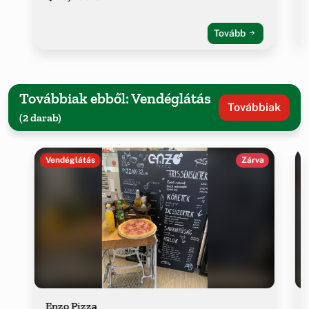
Tovább
Továbbiak ebből: Vendéglátás
Továbbiak
(2 darab)
Vendéglátás
Zárva
Enzo Pizza