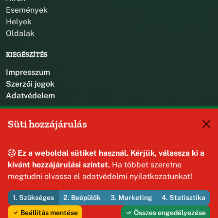
Események
Helyek
Oldalak
KIEGÉSZÍTÉS
Impresszum
Szerzői jogok
Adatvédelem
KAPCSOLAT
Süti hozzájárulás
+36 88 587 470
hajmaskerjegyzo@hajmasker.hu
Ez a weboldal sütiket használ. Kérjük, válassza ki a
8192 Hajmáskér, Kossuth Lajos u. 31.
kívánt hozzájárulási szintet.
Ha többet szeretne
megtudni olvassa el adatvédelmi nyilatkozatunkat!
1. Szükséges
2. Beépülők
3. Marketing
4. Statisztika
© 2026 Hajmáskér Község Önkormányzata — Minden jog
fenntartva
Beállítás mentése
Összes engedélyezése