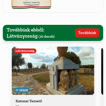
Továbbiak ebből:
Továbbiak
Látványosság
(10 darab)
Látványosság
15528
Katonai Temető