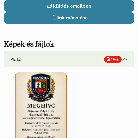
küldés emailben
link másolása
Képek és fájlok
Plakát
1 kép