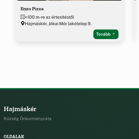
Enzo Pizza
<100 m-re az értesítéstől
Hajmáskér, Jókai Mór lakótelep 9.
Tovább
Hajmáskér
Község Önkormányzata
OLDALAK