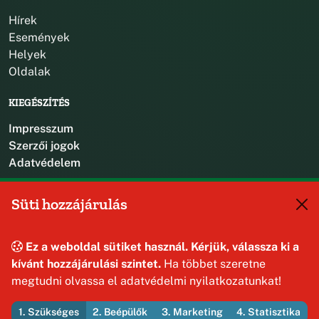
Hírek
Események
Helyek
Oldalak
KIEGÉSZÍTÉS
Impresszum
Szerzői jogok
Adatvédelem
KAPCSOLAT
Süti hozzájárulás
+36 88 587 470
hajmaskerjegyzo@hajmasker.hu
Ez a weboldal sütiket használ. Kérjük, válassza ki a
8192 Hajmáskér, Kossuth Lajos u. 31.
kívánt hozzájárulási szintet.
Ha többet szeretne
megtudni olvassa el adatvédelmi nyilatkozatunkat!
1. Szükséges
2. Beépülők
3. Marketing
4. Statisztika
© 2026 Hajmáskér Község Önkormányzata — Minden jog