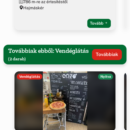
786 m-re az értesítéstől
Hajmáskér
Tovább
Továbbiak ebből: Vendéglátás
Továbbiak
(2 darab)
Vendéglátás
Nyitva