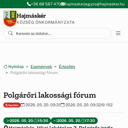
Ugrás a menüre
Ugrás a tartalomra
+36 88 587 470
hajmaskerjegyzo@hajmasker.hu
Hajmáskér
KÖZSÉG ÖNKORMÁNYZATA
Nyitólap
Események
Értesítés
Polgárőri lakossági fórum
Polgárőri lakossági fórum
2026. 05. 20. 09:31
2026. 05. 20. 09:32
152
Értesítés
2026. 05. 20.
15:30
2026. 05. 20.
17:30
Hajmáskér, Jókai lakótelep 3. Polgárőr iroda