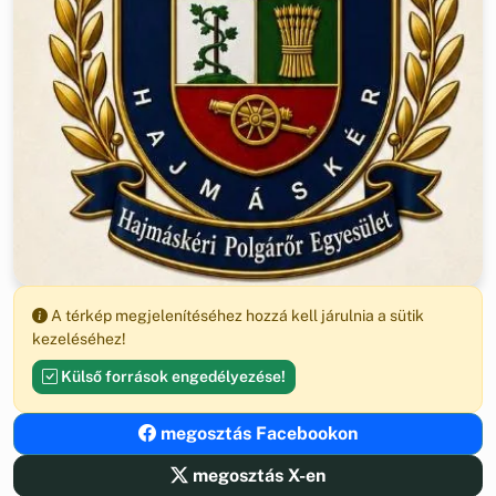
A térkép megjelenítéséhez hozzá kell járulnia a sütik
kezeléséhez!
Külső források engedélyezése!
megosztás Facebookon
megosztás X-en