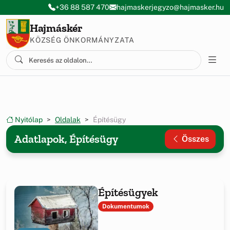
Ugrás a menüre
Ugrás a tartalomra
+36 88 587 470
hajmaskerjegyzo@hajmasker.hu
Hajmáskér
KÖZSÉG ÖNKORMÁNYZATA
Nyitólap
Oldalak
Építésügy
Adatlapok, Építésügy
Összes
Építésügyek
Dokumentumok