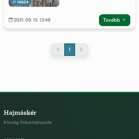
10824
Tovább
2021. 09. 10. 13:48
1
Hajmáskér
Község Önkormányzata