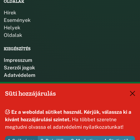
OLDALAK
Hírek
Események
Helyek
Oldalak
KIEGÉSZÍTÉS
Impresszum
Szerzői jogok
Adatvédelem
KAPCSOLAT
Süti hozzájárulás
+36 88 587 470
hajmaskerjegyzo@hajmasker.hu
Ez a weboldal sütiket használ. Kérjük, válassza ki a
8192 Hajmáskér, Kossuth Lajos u. 31.
kívánt hozzájárulási szintet.
Ha többet szeretne
megtudni olvassa el adatvédelmi nyilatkozatunkat!