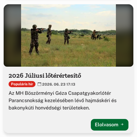
2026 Júliusi lőtérértesítő
Populáris hír
2026. 06. 23 17:13
Az MH Böszörményi Géza Csapatgyakorlótér
Parancsnokság kezelésében lévő hajmáskéri és
bakonykúti honvédségi területeken.
Elolvasom