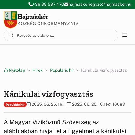
Ugrás a menüre
Ugrás a tartalomra
+36 88 587 470
hajmaskerjegyzo@hajmasker.hu
Hajmáskér
KÖZSÉG ÖNKORMÁNYZATA
Nyitólap
Hírek
Populáris hír
Kánikulai vízfogyasztás
Kánikulai vízfogyasztás
2025. 06. 25. 16:11
2025. 06. 25. 16:11
16083
Populáris hír
A Magyar Víziközmű Szövetség az
alábbiakban hívja fel a figyelmet a kánikulai