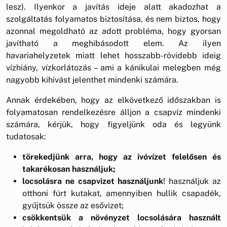
lesz). Ilyenkor a javítás ideje alatt akadozhat a
szolgáltatás folyamatos biztosítása, és nem biztos, hogy
azonnal megoldható az adott probléma, hogy gyorsan
javítható a meghibásodott elem. Az ilyen
havariahelyzetek miatt lehet hosszabb-rövidebb ideig
vízhiány, vízkorlátozás – ami a kánikulai melegben még
nagyobb kihívást jelenthet mindenki számára.
Annak érdekében, hogy az elkövetkező időszakban is
folyamatosan rendelkezésre álljon a csapvíz mindenki
számára, kérjük, hogy figyeljünk oda és legyünk
tudatosak:
törekedjünk arra, hogy az ivóvízet felelősen és
takarékosan használjuk;
locsolásra ne csapvizet használjunk
! használjuk az
otthoni fúrt kutakat, amennyiben hullik csapadék,
gyűjtsük össze az esővizet;
csökkentsük a növényzet locsolására használt