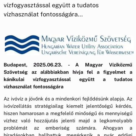
vízfogyasztással együtt a tudatos
vízhasználat fontosságára...
Budapest, 2025.06.23. - A Magyar Víziközmű
Szövetség az alábbiakban hívja fel a figyelmet a
kánikulai vízfogyasztással együtt a tudatos
vízhasználat fontosságára
Az ivóvíz a jövőnk és a mindenkori fejlődésünk alapja. Az
ivóvízellátás stratégiailag kiemelt jelentőségű kérdés,
hiszen hamarosan a megfelelő minőségű és mennyiségű
vízhez való hozzájutás jelenti majd a legkomolyabb
problémát az emberiség számára. Ahogyan a
híradásokban hallhattuk, megérkezik a nyár eddigi