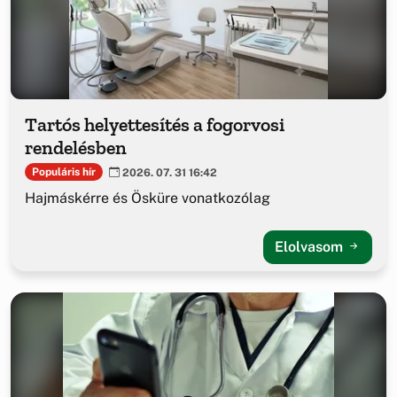
Tartós helyettesítés a fogorvosi
rendelésben
Populáris hír
2026. 07. 31 16:42
Hajmáskérre és Ösküre vonatkozólag
Elolvasom