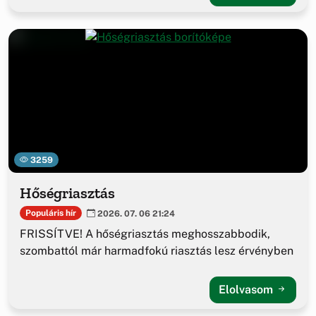
3259
Hőségriasztás
Populáris hír
2026. 07. 06 21:24
FRISSÍTVE! A hőségriasztás meghosszabbodik,
szombattól már harmadfokú riasztás lesz érvényben
Elolvasom