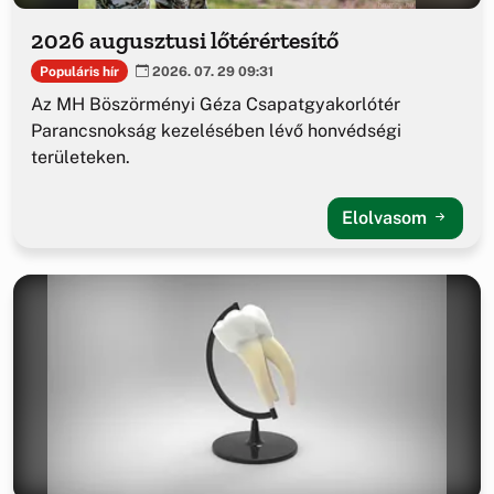
2026 augusztusi lőtérértesítő
Populáris hír
2026. 07. 29 09:31
Az MH Böszörményi Géza Csapatgyakorlótér
Parancsnokság kezelésében lévő honvédségi
területeken.
Elolvasom