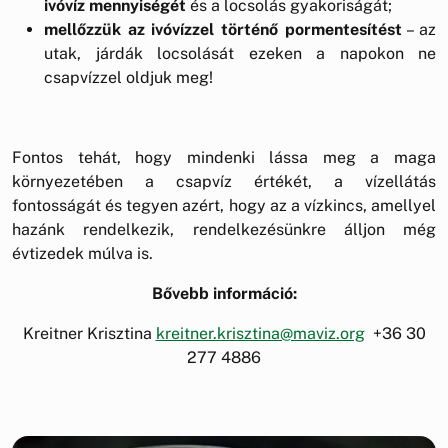
ivóvíz mennyiségét
és a locsolás gyakoriságát;
mellőzzük az ivóvízzel történő pormentesítést
– az
utak, járdák locsolását ezeken a napokon ne
csapvízzel oldjuk meg!
Fontos tehát, hogy mindenki lássa meg a maga
környezetében a csapvíz értékét, a vízellátás
fontosságát és tegyen azért, hogy az a vízkincs, amellyel
hazánk rendelkezik, rendelkezésünkre álljon még
évtizedek múlva is.
Bővebb információ:
Kreitner Krisztina
kreitner.krisztina@maviz.org
+36 30
277 4886