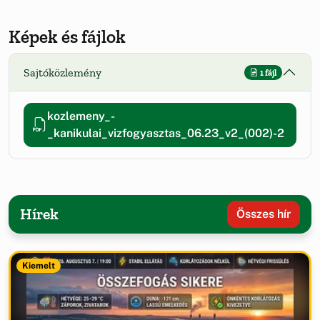
Képek és fájlok
Sajtóközlemény
1 fájl
kozlemeny_-
_kanikulai_vizfogyasztas_06.23_v2_(002)-2
Hírek
Összes hír
Kiemelt