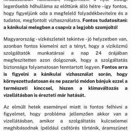
legerősebb hőhulláma az előttünk álló hétre – így fontos,
hogy figyeljünk oda a megfelelő folyadékbevitelre és a
tudatos, megfontolt vízhasználatra.
Fontos tudatosítani:
a kánikulai melegben a csapvíz a legjobb szomjoltó!
Magyarország - vízkészleteit tekintve - jó helyzetben van,
azonban fontos kiemelni azt a tényt, hogy a víziközmű
szolgáltatók munkatársai a nap 24 órájában
megfeszítetten azon dolgoznak, hogy a szolgáltatás
biztonsága folyamatosan fenntartott legyen.
Fontos arra
is figyelni a kánikulai vízhasználat során, hogy
környezettudatosan és ne pazarló módon bánjuk ezzel a
természeti kinccsel, hiszen a klímaváltozás a
vízellátásban is érezteti már hatását.
Az elmúlt hetek eseményei miatt is fontos felhívni a
figyelmet, hogy probléma jellemzően akkor van a
vízellátásban, amikor a szolgáltatás kulcselemei
meghibásodnak (például csőtörés történik, áramszünet