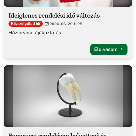
Ideiglenes rendelési idő változás
Közszolgálati hír
2026. 06. 29 11:25
Háziorvosi tájékoztatás
Elolvasom
Fogorvosi rendelésen helyettesítés