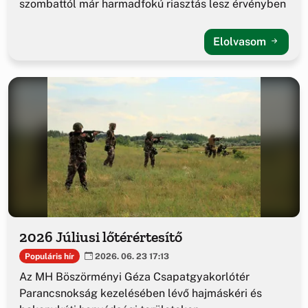
szombattól már harmadfokú riasztás lesz érvényben
Elolvasom
2026 Júliusi lőtérértesítő
Populáris hír
2026. 06. 23 17:13
Az MH Böszörményi Géza Csapatgyakorlótér
Parancsnokság kezelésében lévő hajmáskéri és