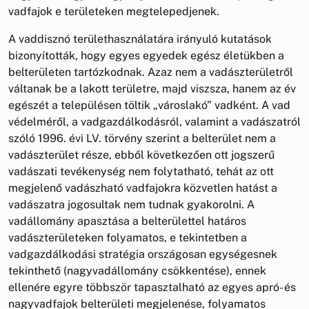
vadfajok e területeken megtelepedjenek.
A vaddisznó területhasználatára irányuló kutatások
bizonyították, hogy egyes egyedek egész életükben a
belterületen tartózkodnak. Azaz nem a vadászterületről
váltanak be a lakott területre, majd viszsza, hanem az év
egészét a településen töltik „városlakó” vadként. A vad
védelméről, a vadgazdálkodásról, valamint a vadászatról
szóló 1996. évi LV. törvény szerint a belterület nem a
vadászterület része, ebből következően ott jogszerű
vadászati tevékenység nem folytatható, tehát az ott
megjelenő vadászható vadfajokra közvetlen hatást a
vadászatra jogosultak nem tudnak gyakorolni. A
vadállomány apasztása a belterülettel határos
vadászterületeken folyamatos, e tekintetben a
vadgazdálkodási stratégia országosan egységesnek
tekinthető (nagyvadállomány csökkentése), ennek
ellenére egyre többször tapasztalható az egyes apró- és
nagyvadfajok belterületi megjelenése, folyamatos