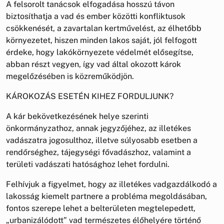
A felsorolt tanácsok elfogadása hosszú távon
biztosíthatja a vad és ember közötti konfliktusok
csökkenését, a zavartalan kertművelést, az élhetőbb
környezetet, hiszen minden lakos saját, jól felfogott
érdeke, hogy lakókörnyezete védelmét elősegítse,
abban részt vegyen, így vad által okozott károk
megelőzésében is közreműködjön.
KÁROKOZÁS ESETÉN KIHEZ FORDULJUNK?
A kár bekövetkezésének helye szerinti
önkormányzathoz, annak jegyzőjéhez, az illetékes
vadászatra jogosulthoz, illetve súlyosabb esetben a
rendőrséghez, tájegységi fővadászhoz, valamint a
területi vadászati hatósághoz lehet fordulni.
Felhívjuk a figyelmet, hogy az illetékes vadgazdálkodó a
lakosság kiemelt partnere a probléma megoldásában,
fontos szerepe lehet a belterületen megtelepedett,
„urbanizálódott” vad természetes élőhelyére történő