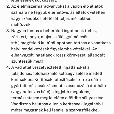
jelenésének kockázatát.
Az élelmiszermaradványokat a vadon élő állatok
számára ne tegyük elérhetővé, az állatok véletlen
vagy szándékos etetését teljes mértékben
mellőzzük!
Nagyon fontos a belterületi ingatlanok (telek,
zártkert, tanya, major, szőlő, gyümölcsös
stb.) megfelelő kultúrállapotban tartása a vonatkozó
helyi rendelkezések figyelembe vételével. Az
elhanyagolt ingatlanok rossz környezeti állapotát
szüntessük meg!
A vad által veszélyeztetett ingatlanokat a
tulajdonos, földhasználó költségviselése mellett
kerítsük be. Kerítések létesítésekor erre a célra
gyártott erős, csúszásmentes csomózású drótháló
(vagy betonvas háló) a legjobb megoldás,
természetesen megfelelően a földbe süllyesztve.
Vaddisznó bejutása ellen a kerítésnek legalább 1
méter magasnak kell lennie, a szarvasfélékkel