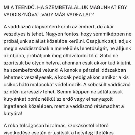
MI A TEENDŐ, HA SZEMBETALÁLJUK MAGUNKAT EGY
VADDISZNÓVAL VAGY MÁS VADFAJJAL?
A vaddisznó alapvetően kerüli az embert, de akár
veszélyes is lehet. Nagyon fontos, hogy semmiképpen ne
próbáljunk az állat közelébe kerülni. Csapjunk zajt, adjuk
meg a vaddisznónak a menekülés lehetőségét, ne álljunk
az útjába, próbáljunk meg eltávolodni tőle. Soha ne
szorítsuk be olyan helyre, ahonnan csak akkor tud kijutni,
ha szembefordul velünk! A kanok a párzási időszakban
lehetnek veszélyesek, a kocák pedig akkor, amikor a kis
csíkos hátú malacokat védelmezik. A sebesült vaddisznó
szintén agresszív lehet. Semmiképpen ne sétáltassuk
kutyánkat póráz nélkül az erdő vagy elhanyagolt
ingatlanok közelében, mert a vaddisznó rátámadhat a
kutyára!
A róka túlságosan bizalmas, szokásostól eltérő
viselkedése esetén értesítsük a helyileg illetékes