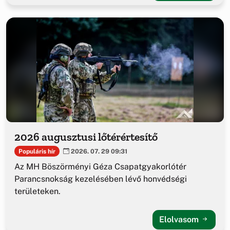
2026 augusztusi lőtérértesítő
Populáris hír
2026. 07. 29 09:31
Az MH Böszörményi Géza Csapatgyakorlótér
Parancsnokság kezelésében lévő honvédségi
területeken.
Elolvasom