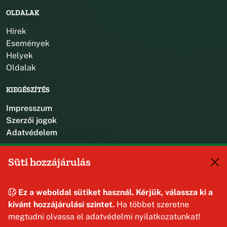
OLDALAK
Hírek
Események
Helyek
Oldalak
KIEGÉSZÍTÉS
Impresszum
Szerzői jogok
Adatvédelem
KAPCSOLAT
Süti hozzájárulás
+36 88 587 470
hajmaskerjegyzo@hajmasker.hu
Ez a weboldal sütiket használ. Kérjük, válassza ki a
8192 Hajmáskér, Kossuth Lajos u. 31.
kívánt hozzájárulási szintet.
Ha többet szeretne
megtudni olvassa el adatvédelmi nyilatkozatunkat!