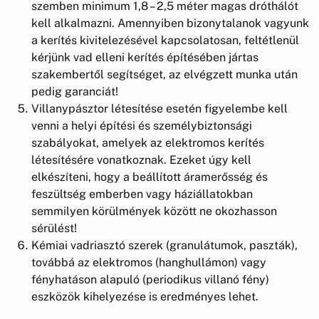
szemben minimum 1,8 – 2,5 méter magas dróthálót
kell alkalmazni. Amennyiben bizonytalanok vagyunk
a kerítés kivitelezésével kapcsolatosan, feltétlenül
kérjünk vad elleni kerítés építésében jártas
szakembertől segítséget, az elvégzett munka után
pedig garanciát!
Villanypásztor létesítése esetén figyelembe kell
venni a helyi építési és személybiztonsági
szabályokat, amelyek az elektromos kerítés
létesítésére vonatkoznak. Ezeket úgy kell
elkészíteni, hogy a beállított áramerősség és
feszültség emberben vagy háziállatokban
semmilyen körülmények között ne okozhasson
sérülést!
Kémiai vadriasztó szerek (granulátumok, paszták),
továbbá az elektromos (hanghullámon) vagy
fényhatáson alapuló (periodikus villanó fény)
eszközök kihelyezése is eredményes lehet.