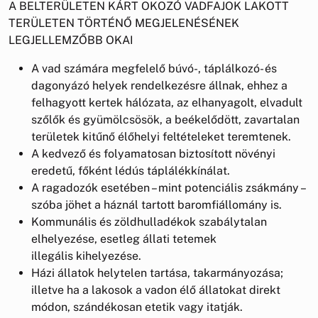
A BELTERÜLETEN KÁRT OKOZÓ VADFAJOK LAKOTT
TERÜLETEN TÖRTÉNŐ MEGJELENÉSÉNEK
LEGJELLEMZŐBB OKAI
A vad számára megfelelő búvó-, táplálkozó- és
dagonyázó helyek rendelkezésre állnak, ehhez a
felhagyott kertek hálózata, az elhanyagolt, elvadult
szőlők és gyümölcsösök, a beékelődött, zavartalan
területek kitűnő élőhelyi feltételeket teremtenek.
A kedvező és folyamatosan biztosított növényi
eredetű, főként lédús táplálékkínálat.
A ragadozók esetében – mint potenciális zsákmány –
szóba jöhet a háznál tartott baromfiállomány is.
Kommunális és zöldhulladékok szabálytalan
elhelyezése, esetleg állati tetemek
illegális kihelyezése.
Házi állatok helytelen tartása, takarmányozása;
illetve ha a lakosok a vadon élő állatokat direkt
módon, szándékosan etetik vagy itatják.