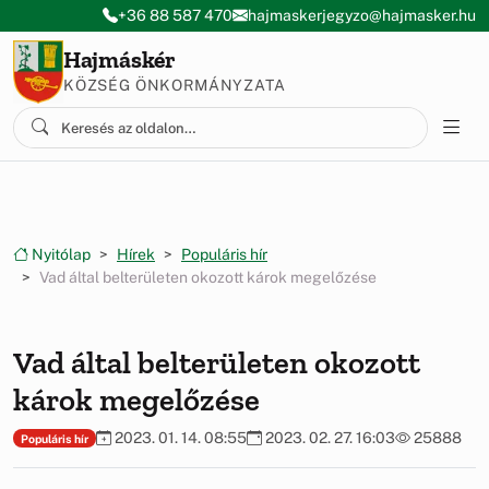
Ugrás a menüre
Ugrás a tartalomra
+36 88 587 470
hajmaskerjegyzo@hajmasker.hu
Hajmáskér
KÖZSÉG ÖNKORMÁNYZATA
Nyitólap
Hírek
Populáris hír
Vad által belterületen okozott károk megelőzése
Vad által belterületen okozott
károk megelőzése
2023. 01. 14. 08:55
2023. 02. 27. 16:03
25888
Populáris hír