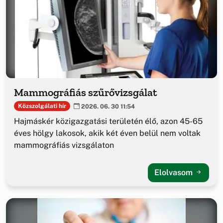
Mammográfiás szűrővizsgálat
Közszolgálati hír
2026. 06. 30 11:54
Hajmáskér közigazgatási területén élő, azon 45-65
éves hölgy lakosok, akik két éven belül nem voltak
mammográfiás vizsgálaton
Elolvasom