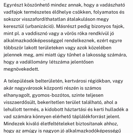
Egyrészt köszönhető mindez annak, hogy a vadászható
vadfajok természetes élőhelye csökken, folyamatos és
sokszor visszafordíthatatlan átalakuláson megy
keresztül (urbanizáció). Másrészt pedig bizonyos fajok,
mint pl. a vaddisznó vagy a vörös róka rendkívül jó
alkalmazkodóképességgel rendelkeznek, ezért egyre
többször lakott területeken vagy azok közelében
jelennek meg, ami miatt úgy tűnhet a lakosság számára,
hogy a vadállomány létszáma jelentősen
megnövekedett.
A települések belterületén, kertvárosi régiókban, vagy
akár nagyvárosok központi részén is számos
elhanyagolt, gyomos-bozótos, szinte teljesen
visszaerdősült, bekerítetlen terület található, ahol a
lehullott termés, a kidobott háztartási és kerti hulladék a
vad számára könnyen elérhető táplálékforrást jelent.
Mindezek kiváló életfeltételeket biztosítanak ahhoz,
hogy az amúgy is nagyon jó alkalmazkodóképességű