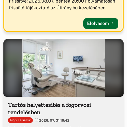
Frissítve: 2026.08.07. péntek 20:00 Folyamatosan
frissülő tájékoztató az Útirány.hu kezelésében
Elolvasom
Tartós helyettesítés a fogorvosi
rendelésben
Populáris hír
2026. 07. 31 16:42