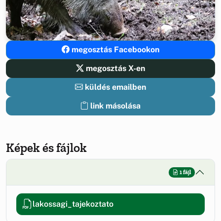
megosztás Facebookon
megosztás X-en
küldés emailben
link másolása
Képek és fájlok
1 fájl
lakossagi_tajekoztato