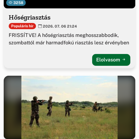
3258
Hőségriasztás
Populáris hír
2026. 07. 06 21:24
FRISSÍTVE! A hőségriasztás meghosszabbodik,
szombattól már harmadfokú riasztás lesz érvényben
Elolvasom