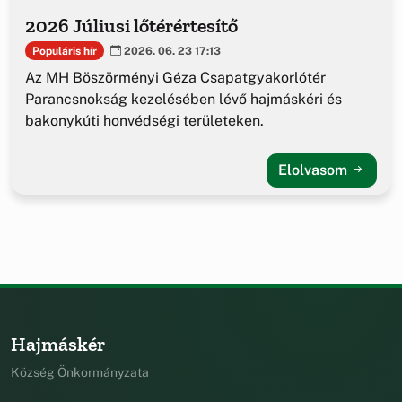
2026 Júliusi lőtérértesítő
Populáris hír
2026. 06. 23 17:13
Az MH Böszörményi Géza Csapatgyakorlótér
Parancsnokság kezelésében lévő hajmáskéri és
bakonykúti honvédségi területeken.
Elolvasom
Hajmáskér
Község Önkormányzata