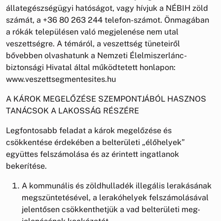
állategészségügyi hatóságot, vagy hívjuk a NÉBIH zöld
számát, a +36 80 263 244 telefon-számot. Önmagában
a rókák településen való megjelenése nem utal
veszettségre. A témáról, a veszettség tüneteiről
bővebben olvashatunk a Nemzeti Élelmiszerlánc-
biztonsági Hivatal által működtetett honlapon:
www.veszettsegmentesites.hu
A KÁROK MEGELŐZÉSE SZEMPONTJÁBÓL HASZNOS
TANÁCSOK A LAKOSSÁG RÉSZÉRE
Legfontosabb feladat a károk megelőzése és
csökkentése érdekében a belterületi „élőhelyek”
együttes felszámolása és az érintett ingatlanok
bekerítése.
A kommunális és zöldhulladék illegális lerakásának
megszüntetésével, a lerakóhelyek felszámolásával
jelentősen csökkenthetjük a vad belterületi meg-