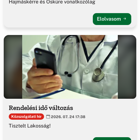
Hajmáskérre és Ösküre vonatkozólag
Elolvasom
Rendelési idő változás
Közszolgálati hír
2026. 07. 24 17:38
Tisztelt Lakosság!