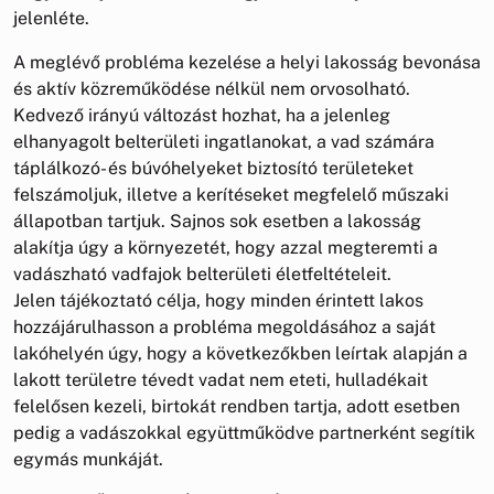
jelenléte.
A meglévő probléma kezelése a helyi lakosság bevonása
és aktív közreműködése nélkül nem orvosolható.
Kedvező irányú változást hozhat, ha a jelenleg
elhanyagolt belterületi ingatlanokat, a vad számára
táplálkozó- és búvóhelyeket biztosító területeket
felszámoljuk, illetve a kerítéseket megfelelő műszaki
állapotban tartjuk. Sajnos sok esetben a lakosság
alakítja úgy a környezetét, hogy azzal megteremti a
vadászható vadfajok belterületi életfeltételeit.
Jelen tájékoztató célja, hogy minden érintett lakos
hozzájárulhasson a probléma megoldásához a saját
lakóhelyén úgy, hogy a következőkben leírtak alapján a
lakott területre tévedt vadat nem eteti, hulladékait
felelősen kezeli, birtokát rendben tartja, adott esetben
pedig a vadászokkal együttműködve partnerként segítik
egymás munkáját.