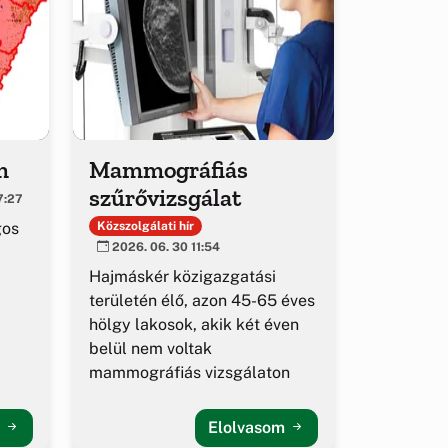
m
Mammográfiás
szűrővizsgálat
7:27
gos
Közszolgálati hír
2026. 06. 30 11:54
Hajmáskér közigazgatási
területén élő, azon 45-65 éves
hölgy lakosok, akik két éven
belül nem voltak
mammográfiás vizsgálaton
m
Elolvasom