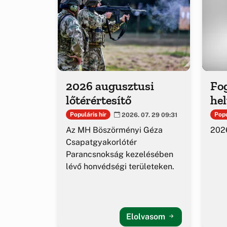
2026 augusztusi
Fog
lőtérértesítő
hel
Populáris hír
Popu
2026. 07. 29 09:31
Az MH Böszörményi Géza
2026
Csapatgyakorlótér
Parancsnokság kezelésében
lévő honvédségi területeken.
Elolvasom