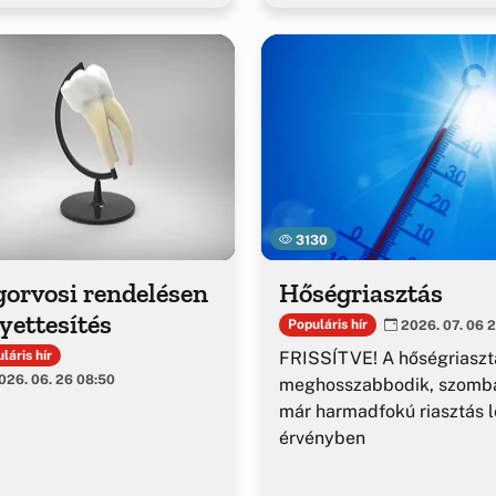
3130
gorvosi rendelésen
Hőségriasztás
yettesítés
Populáris hír
2026. 07. 06 2
FRISSÍTVE! A hőségriaszt
láris hír
26. 06. 26 08:50
meghosszabbodik, szomba
már harmadfokú riasztás l
érvényben