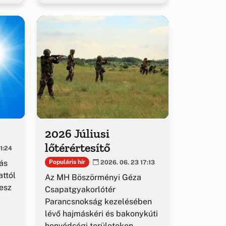
2026 Júliusi
lőtérértesítő
1:24
ás
Populáris hír
2026. 06. 23 17:13
ttól
Az MH Böszörményi Géza
esz
Csapatgyakorlótér
Parancsnokság kezelésében
lévő hajmáskéri és bakonykúti
honvédségi területeken.