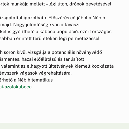
ortok munkája mellett – légi úton, drónok bevetésével
vizsgálattal igazolható. Előszűrés céljából a Nébih
 majd. Nagy jelentősége van a tavaszi
el is gyéríthető a kabóca populáció, ezért országos
abban érintett területeken légi permetezéssel
soron kívül vizsgálja a potenciális növényvédő
ésmentes, hazai előállítású és tanúsított
 valamint az elhagyott ültetvények kiemelt kockázata
kényszerkivágások végrehajtására.
érhető a Nébih tematikus
kai-szolokaboca