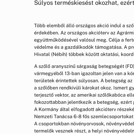
Súlyos terméskiesést okozhat, ezért
Több elemből álló országos akció indul a sz
érdekében. Az országos akcióterv az Agrármi
együttműködésével valósul meg. Célja a fert
védelme és a gazdálkodók támogatása. A pr
Hivatal (Nébih) többek között oktatási, koor
A szőlő aranyszínű sárgaság betegségét (FD)
vármegyéből 13-ban igazoltan jelen van a kó
területek érintettek súlyosan. A betegség az
a szőlőben rendkívüli károkat okoz. Ismert g
terjesztő vektor, az amerikai szőlőkabóca ell
fokozottabban jelentkezik a betegség, ezért
A Kormány által elfogadott akcióterv részek
Nemzeti Tanácsa 6-8 fős szemlecsoportokat ál
A csoportokban növényorvosok, növényvédelm
termelők vesznek részt, a helyi növényvédel