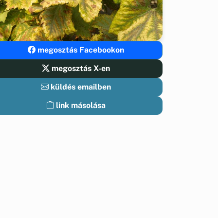
megosztás Facebookon
megosztás X-en
küldés emailben
link másolása