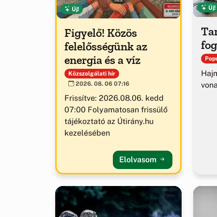
Új!
Új!
Tar
Figyelő! Közös
fog
felelősségünk az
energia és a víz
Popu
Hajm
Közszolgálati hír
von
2026. 08. 06 07:16
Frissítve: 2026.08.06. kedd
07:00 Folyamatosan frissülő
tájékoztató az Útirány.hu
kezelésében
Elolvasom