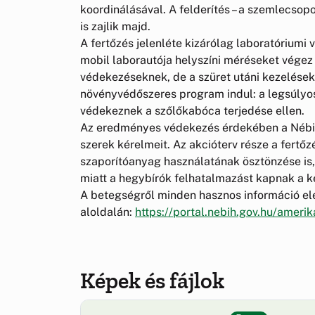
koordinálásával. A felderítés – a szemlecsop
is zajlik majd.
A fertőzés jelenléte kizárólag laboratóriumi 
mobil laborautója helyszíni méréseket végez
védekezéseknek, de a szüret utáni kezelésekk
növényvédőszeres program indul: a legsúlyos
védekeznek a szőlőkabóca terjedése ellen.
Az eredményes védekezés érdekében a Nébih 
szerek kérelmeit. Az akcióterv része a fertőz
szaporítóanyag használatának ösztönzése is,
miatt a hegybírók felhatalmazást kapnak a 
A betegségről minden hasznos információ el
aloldalán:
https://portal.nebih.gov.hu/ameri
Képek és fájlok