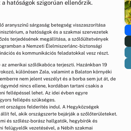
 a hatóságok szigorúan ellenőrzik.
őlő aranyszínű sárgaság betegség visszaszorítása
nisztérium, a hatóságok és a szakmai szervezetek
őzés terjedésének megállítása, a szőlőültetvények
ogramban a Nemzeti Élelmiszerlánc-biztonsági
dinációs és kommunikációs feladatokkal vesz részt.
 az amerikai szőlőkabóca terjeszti. Hazánkban 19
rokozó, különösen Zala, valamint a Balaton környéki
 emberre nem jelent veszélyt és a borba sem jut át, de
yógymód nincs ellene, kordában tartani csakis a
eni fellépéssel lehet. Az idei évben egyre
 gyors fellépés szükséges.
ént országos felderítés indul. A Hegyközségek
lít fel, akik országszerte bejárják a szőlőterületeket.
i és szőlész-borász hallgatók, hegybírók és
mi felügyelők vezetésével, a Nébih szakmai