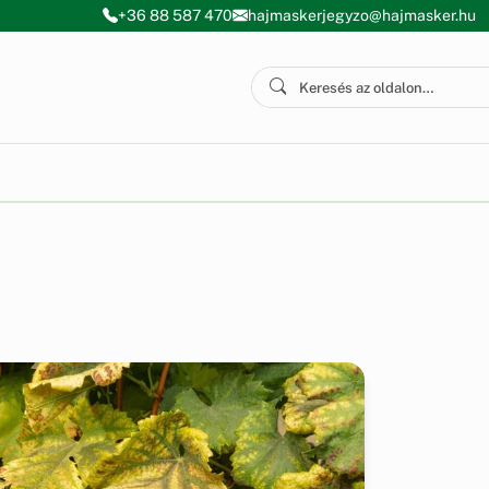
+36 88 587 470
hajmaskerjegyzo@hajmasker.hu