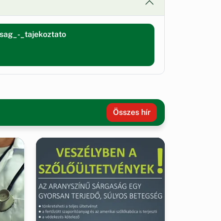
sag_-_tajekoztato
Összes hír