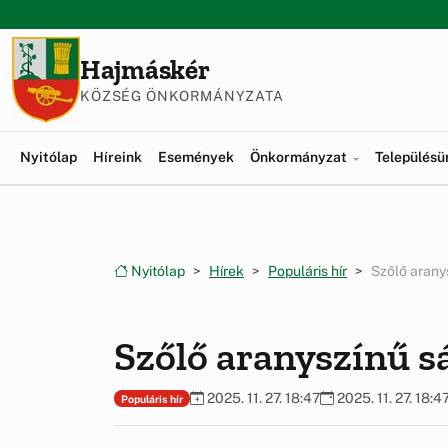
Ugrás a menüre
Ugrás a tartalomra
Hajmáskér
KÖZSÉG ÖNKORMÁNYZATA
Nyitólap
Híreink
Események
Önkormányzat
Település
Nyitólap
Hírek
Populáris hír
Szőlő arany
Szőlő aranyszínű s
2025. 11. 27. 18:47
2025. 11. 27. 18:4
Populáris hír