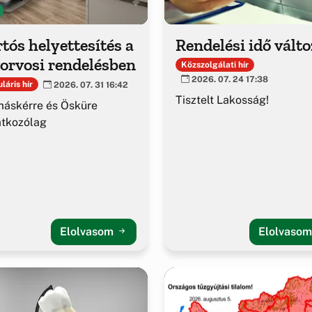
tós helyettesítés a
Rendelési idő vált
orvosi rendelésben
Közszolgálati hír
2026. 07. 24 17:38
láris hír
2026. 07. 31 16:42
Tisztelt Lakosság!
áskérre és Ösküre
atkozólag
Elolvasom
Elolvaso