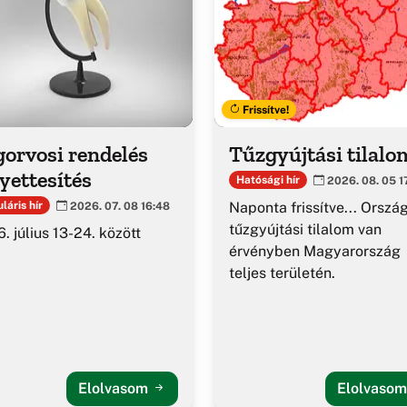
Frissítve!
orvosi rendelés
Tűzgyújtási tilalo
yettesítés
Hatósági hír
2026. 08. 05 1
Naponta frissítve... Orszá
láris hír
2026. 07. 08 16:48
tűzgyújtási tilalom van
. július 13-24. között
érvényben Magyarország
teljes területén.
Elolvasom
Elolvaso