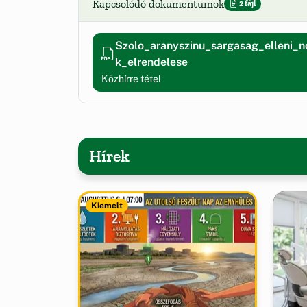
Kapcsolódó dokumentumok
2 fájl
Szolo_aranyszinu_sargasag_elleni_
k_elrendelese
Közhírre tétel
Hírek
Kiemelt