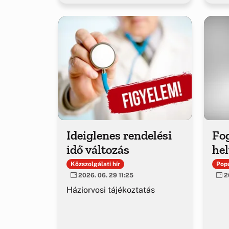
Ideiglenes rendelési
Fo
idő változás
hel
Közszolgálati hír
Popu
2026. 06. 29 11:25
20
Háziorvosi tájékoztatás