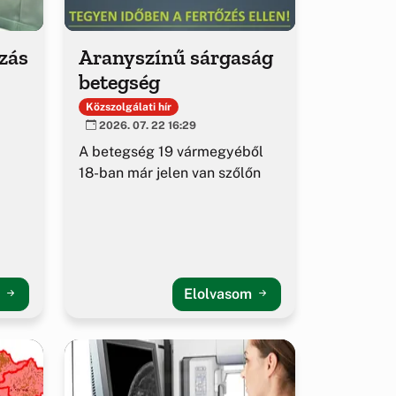
ozás
Aranyszínű sárgaság
betegség
Közszolgálati hír
2026. 07. 22 16:29
A betegség 19 vármegyéből
18-ban már jelen van szőlőn
m
Elolvasom