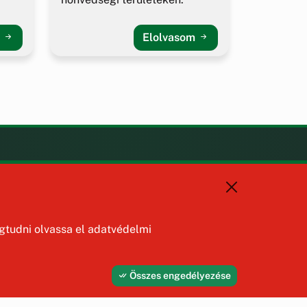
m
Elolvasom
KAPCSOLAT
+36 88 587 470
hajmaskerjegyzo@hajmasker.hu
8192 Hajmáskér, Kossuth Lajos
tudni olvassa el adatvédelmi
u. 31.
Összes engedélyezése
Fejleszti és üzemelteti az Útirány