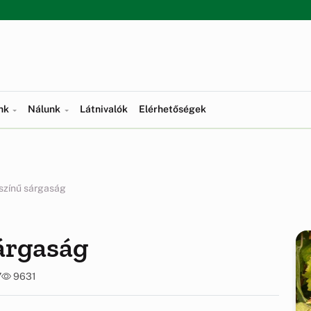
ünk
Nálunk
Látnivalók
Elérhetőségek
színű sárgaság
árgaság
7
9631