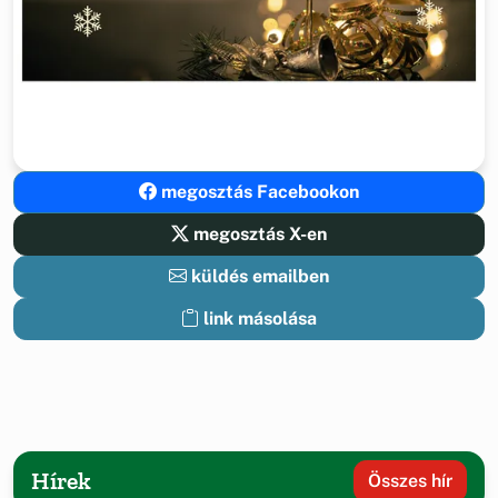
megosztás Facebookon
megosztás X-en
küldés emailben
link másolása
Hírek
Összes hír