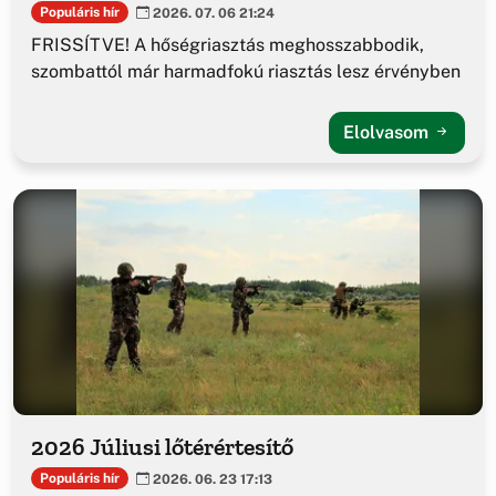
Populáris hír
2026. 07. 06 21:24
FRISSÍTVE! A hőségriasztás meghosszabbodik,
szombattól már harmadfokú riasztás lesz érvényben
Elolvasom
2026 Júliusi lőtérértesítő
Populáris hír
2026. 06. 23 17:13