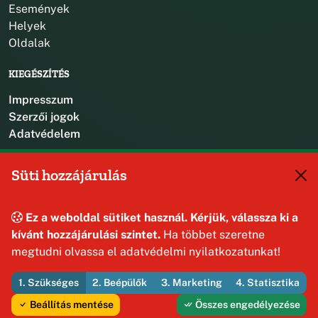
Események
Helyek
Oldalak
KIEGÉSZÍTÉS
Impresszum
Szerzői jogok
Adatvédelem
KAPCSOLAT
Süti hozzájárulás
+36 88 587 470
hajmaskerjegyzo@hajmasker.hu
Ez a weboldal sütiket használ. Kérjük, válassza ki a
8192 Hajmáskér, Kossuth Lajos u. 31.
kívánt hozzájárulási szintet.
Ha többet szeretne
megtudni olvassa el adatvédelmi nyilatkozatunkat!
1. Szükséges
2. Beépülők
3. Marketing
4. Statisztika
© 2026 Hajmáskér Község Önkormányzata — Minden jog
fenntartva
Beállítás mentése
Összes engedélyezése