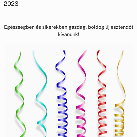
2023
Egészségben és sikerekben gazdag, boldog új esztendőt
kívánunk!