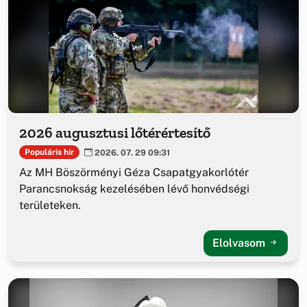
2026 augusztusi lőtérértesítő
Populáris hír
2026. 07. 29 09:31
Az MH Böszörményi Géza Csapatgyakorlótér
Parancsnokság kezelésében lévő honvédségi
területeken.
Elolvasom