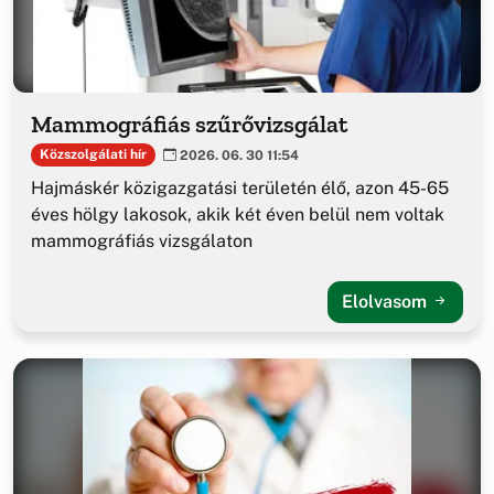
Mammográfiás szűrővizsgálat
Közszolgálati hír
2026. 06. 30 11:54
Hajmáskér közigazgatási területén élő, azon 45-65
éves hölgy lakosok, akik két éven belül nem voltak
mammográfiás vizsgálaton
Elolvasom