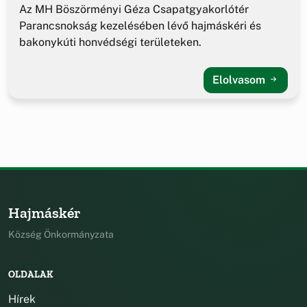
Az MH Böszörményi Géza Csapatgyakorlótér
Parancsnokság kezelésében lévő hajmáskéri és
bakonykúti honvédségi területeken.
Elolvasom
Hajmáskér
Község Önkormányzata
OLDALAK
Hírek