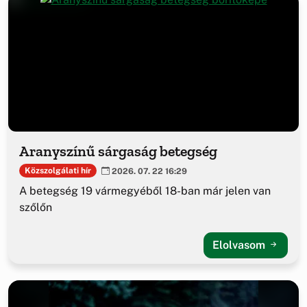
Aranyszínű sárgaság betegség
Közszolgálati hír
2026. 07. 22 16:29
A betegség 19 vármegyéből 18-ban már jelen van
szőlőn
Elolvasom