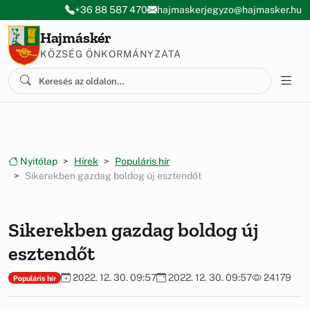
Ugrás a menüre
Ugrás a tartalomra
+36 88 587 470
hajmaskerjegyzo@hajmasker.hu
Hajmáskér
KÖZSÉG ÖNKORMÁNYZATA
Nyitólap
Hírek
Populáris hír
Sikerekben gazdag boldog új esztendőt
Sikerekben gazdag boldog új
esztendőt
2022. 12. 30. 09:57
2022. 12. 30. 09:57
24179
Populáris hír