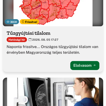
3031
Frissítve!
Tűzgyújtási tilalom
Hatósági hír
2026. 08. 05 17:27
Naponta frissítve... Országos tűzgyújtási tilalom van
érvényben Magyarország teljes területén.
Elolvasom