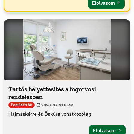
Elolvasom
Tartós helyettesítés a fogorvosi
rendelésben
Populáris hír
2026. 07. 31 16:42
Hajmáskérre és Ösküre vonatkozólag
Elolvasom