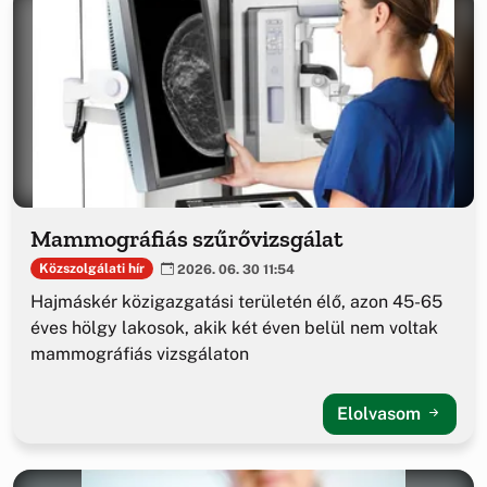
Mammográfiás szűrővizsgálat
Közszolgálati hír
2026. 06. 30 11:54
Hajmáskér közigazgatási területén élő, azon 45-65
éves hölgy lakosok, akik két éven belül nem voltak
mammográfiás vizsgálaton
Elolvasom