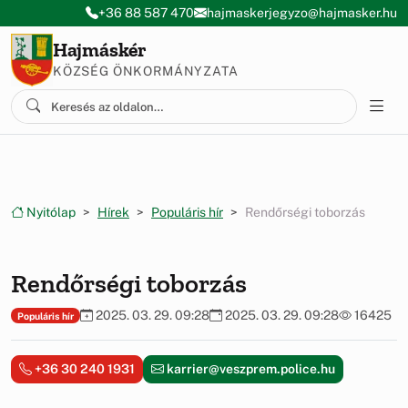
Ugrás a menüre
Ugrás a tartalomra
+36 88 587 470
hajmaskerjegyzo@hajmasker.hu
Hajmáskér
KÖZSÉG ÖNKORMÁNYZATA
Nyitólap
Hírek
Populáris hír
Rendőrségi toborzás
Rendőrségi toborzás
2025. 03. 29. 09:28
2025. 03. 29. 09:28
16425
Populáris hír
+36 30 240 1931
karrier@veszprem.police.hu