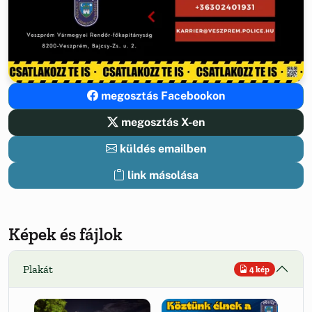
megosztás Facebookon
megosztás X-en
küldés emailben
link másolása
Képek és fájlok
Plakát
4 kép