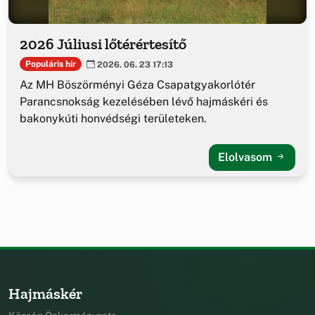
2026 Júliusi lőtérértesítő
Populáris hír
2026. 06. 23 17:13
Az MH Böszörményi Géza Csapatgyakorlótér
Parancsnokság kezelésében lévő hajmáskéri és
bakonykúti honvédségi területeken.
Elolvasom
Hajmáskér