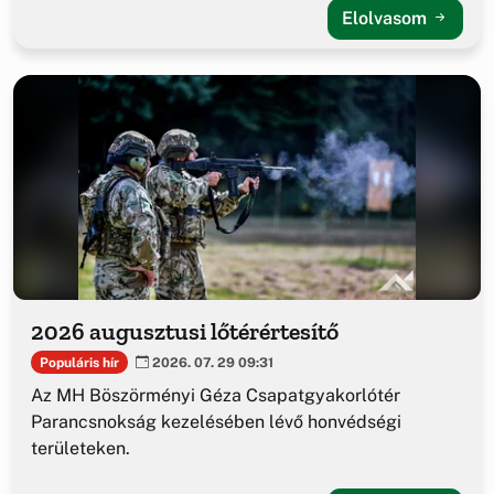
Elolvasom
2026 augusztusi lőtérértesítő
Populáris hír
2026. 07. 29 09:31
Az MH Böszörményi Géza Csapatgyakorlótér
Parancsnokság kezelésében lévő honvédségi
területeken.