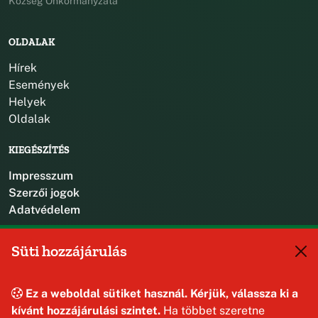
Község Önkormányzata
OLDALAK
Hírek
Események
Helyek
Oldalak
KIEGÉSZÍTÉS
Impresszum
Szerzői jogok
Adatvédelem
KAPCSOLAT
Süti hozzájárulás
+36 88 587 470
hajmaskerjegyzo@hajmasker.hu
Ez a weboldal sütiket használ. Kérjük, válassza ki a
8192 Hajmáskér, Kossuth Lajos u. 31.
kívánt hozzájárulási szintet.
Ha többet szeretne