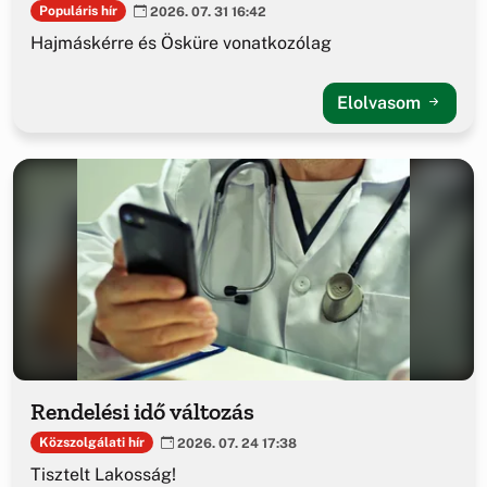
Populáris hír
2026. 07. 31 16:42
Hajmáskérre és Ösküre vonatkozólag
Elolvasom
Rendelési idő változás
Közszolgálati hír
2026. 07. 24 17:38
Tisztelt Lakosság!