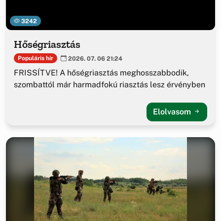
3242
Hőségriasztás
Populáris hír
2026. 07. 06 21:24
FRISSÍTVE! A hőségriasztás meghosszabbodik,
szombattól már harmadfokú riasztás lesz érvényben
Elolvasom