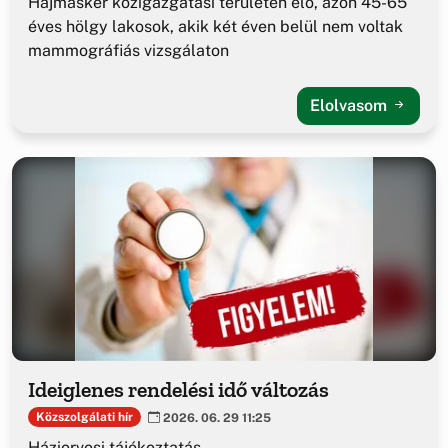
Hajmáskér közigazgatási területén élő, azon 45-65
éves hölgy lakosok, akik két éven belül nem voltak
mammográfiás vizsgálaton
Elolvasom
Ideiglenes rendelési idő változás
Közszolgálati hír
2026. 06. 29 11:25
Háziorvosi tájékoztatás