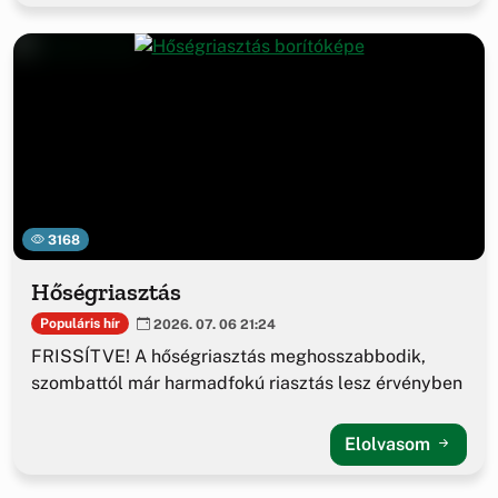
3168
Hőségriasztás
Populáris hír
2026. 07. 06 21:24
FRISSÍTVE! A hőségriasztás meghosszabbodik,
szombattól már harmadfokú riasztás lesz érvényben
Elolvasom