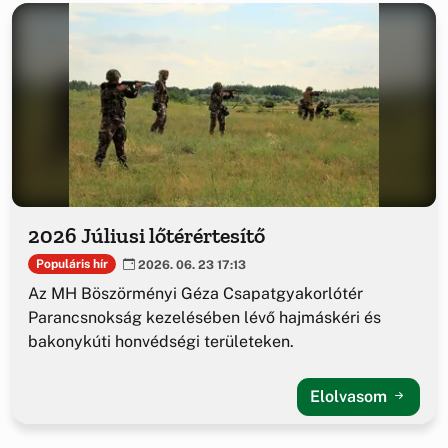
2026 Júliusi lőtérértesítő
Populáris hír
2026. 06. 23 17:13
Az MH Böszörményi Géza Csapatgyakorlótér
Parancsnokság kezelésében lévő hajmáskéri és
bakonykúti honvédségi területeken.
Elolvasom