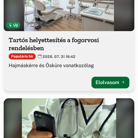
Új!
Tartós helyettesítés a fogorvosi
rendelésben
Populáris hír
2026. 07. 31 16:42
Hajmáskérre és Ösküre vonatkozólag
Elolvasom