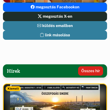
megosztás Facebookon
megosztás X-en
küldés emailben
link másolása
Hírek
Összes hír
Kiemelt