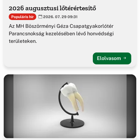
2026 augusztusi lőtérértesítő
Populáris hír
2026. 07. 29 09:31
Az MH Böszörményi Géza Csapatgyakorlótér
Parancsnokság kezelésében lévő honvédségi
területeken.
Elolvasom