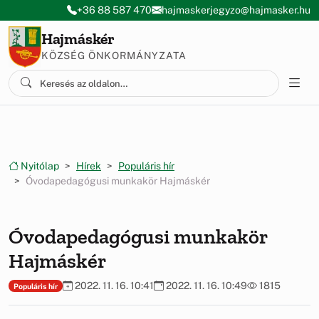
Ugrás a menüre
Ugrás a tartalomra
+36 88 587 470
hajmaskerjegyzo@hajmasker.hu
Hajmáskér
KÖZSÉG ÖNKORMÁNYZATA
Nyitólap
Hírek
Populáris hír
Óvodapedagógusi munkakör Hajmáskér
Óvodapedagógusi munkakör
Hajmáskér
2022. 11. 16. 10:41
2022. 11. 16. 10:49
1815
Populáris hír