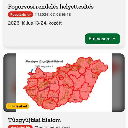
Fogorvosi rendelés helyettesítés
Populáris hír
2026. 07. 08 16:48
2026. július 13-24. között
Elolvasom
Frissítve!
Tűzgyújtási tilalom
Hatósági hír
2026. 08. 05 17:27