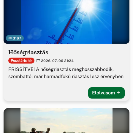
3167
Hőségriasztás
Populáris hír
2026. 07. 06 21:24
FRISSÍTVE! A hőségriasztás meghosszabbodik,
szombattól már harmadfokú riasztás lesz érvényben
Elolvasom