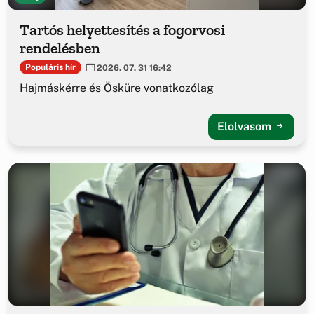
Tartós helyettesítés a fogorvosi
rendelésben
Populáris hír
2026. 07. 31 16:42
Hajmáskérre és Ösküre vonatkozólag
Elolvasom