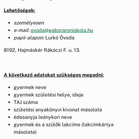
Lehetőségek:
személyesen
e-mail:
ovoda@gaboraroniskola.hu
papír alapon:
Lurkó Óvoda
8192, Hajmáskér Rákóczi F. u. 13.
A következő adatokat szükséges megadni:
gyermek neve
gyermek születési helye, ideje
TAJ száma
születési anyakönyvi kivonat másolata
édesanyja leánykori neve
gyermek és a szülők lakcíme (lakcímkártya
másolata)