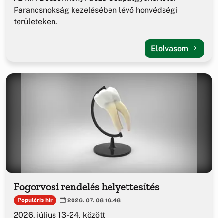
Parancsnokság kezelésében lévő honvédségi
területeken.
Elolvasom
Fogorvosi rendelés helyettesítés
Populáris hír
2026. 07. 08 16:48
2026. július 13-24. között