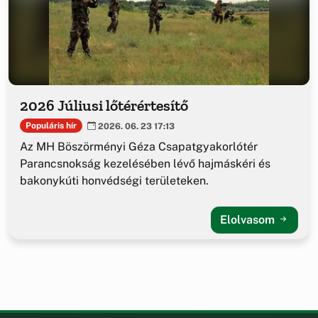
2026 Júliusi lőtérértesítő
Populáris hír
2026. 06. 23 17:13
Az MH Böszörményi Géza Csapatgyakorlótér
Parancsnokság kezelésében lévő hajmáskéri és
bakonykúti honvédségi területeken.
Elolvasom