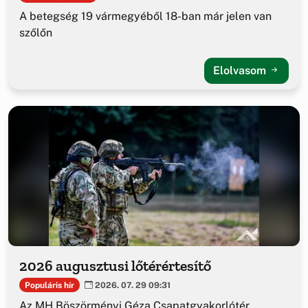
A betegség 19 vármegyéből 18-ban már jelen van
szőlőn
Elolvasom
2026 augusztusi lőtérértesítő
Populáris hír
2026. 07. 29 09:31
Az MH Böszörményi Géza Csapatgyakorlótér