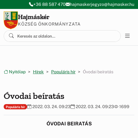
Ugrás a menüre
Ugrás a tartalomra
+36 88 587 470
hajmaskerjegyzo@hajmasker.hu
Hajmáskér
KÖZSÉG ÖNKORMÁNYZATA
Nyitólap
Hírek
Populáris hír
Óvodai beíratás
Óvodai beíratás
2022. 03. 24. 09:23
2022. 03. 24. 09:23
1699
Populáris hír
ÓVODAI BEIRATÁS