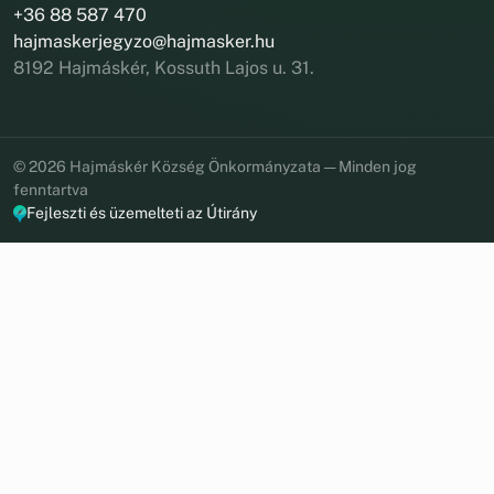
+36 88 587 470
hajmaskerjegyzo@hajmasker.hu
8192 Hajmáskér, Kossuth Lajos u. 31.
© 2026 Hajmáskér Község Önkormányzata — Minden jog
fenntartva
Fejleszti és üzemelteti az Útirány