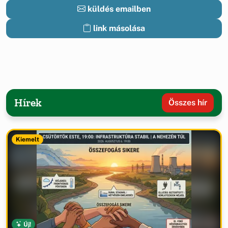
küldés emailben
link másolása
Hírek
Összes hír
Kiemelt
Új!