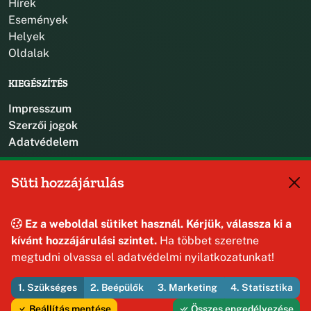
Hírek
Események
Helyek
Oldalak
KIEGÉSZÍTÉS
Impresszum
Szerzői jogok
Adatvédelem
KAPCSOLAT
Süti hozzájárulás
+36 88 587 470
hajmaskerjegyzo@hajmasker.hu
Ez a weboldal sütiket használ. Kérjük, válassza ki a
8192 Hajmáskér, Kossuth Lajos u. 31.
kívánt hozzájárulási szintet.
Ha többet szeretne
megtudni olvassa el adatvédelmi nyilatkozatunkat!
1. Szükséges
2. Beépülők
3. Marketing
4. Statisztika
© 2026 Hajmáskér Község Önkormányzata — Minden jog
fenntartva
Beállítás mentése
Összes engedélyezése