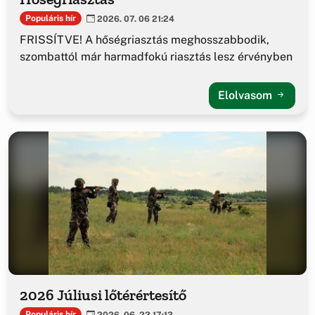
Populáris hír
2026. 07. 06 21:24
FRISSÍTVE! A hőségriasztás meghosszabbodik,
szombattól már harmadfokú riasztás lesz érvényben
Elolvasom
2026 Júliusi lőtérértesítő
Populáris hír
2026. 06. 23 17:13