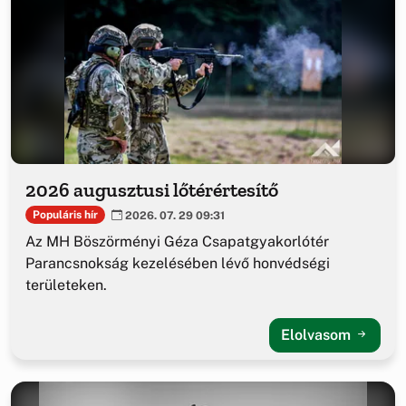
2026 augusztusi lőtérértesítő
Populáris hír
2026. 07. 29 09:31
Az MH Böszörményi Géza Csapatgyakorlótér
Parancsnokság kezelésében lévő honvédségi
területeken.
Elolvasom