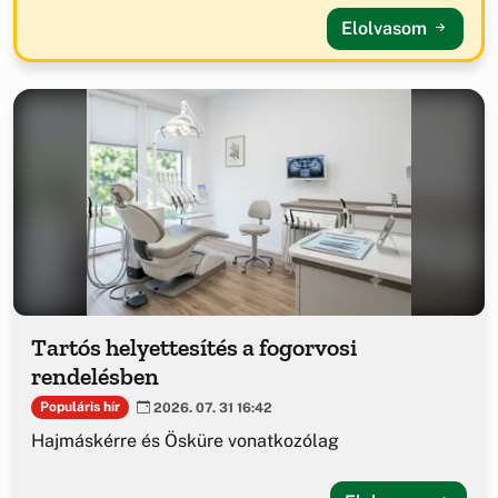
Elolvasom
Tartós helyettesítés a fogorvosi
rendelésben
Populáris hír
2026. 07. 31 16:42
Hajmáskérre és Ösküre vonatkozólag