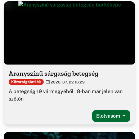
Aranyszínű sárgaság betegség
Közszolgálati hír
2026. 07. 22 16:29
A betegség 19 vármegyéből 18-ban már jelen van
szőlőn
Elolvasom