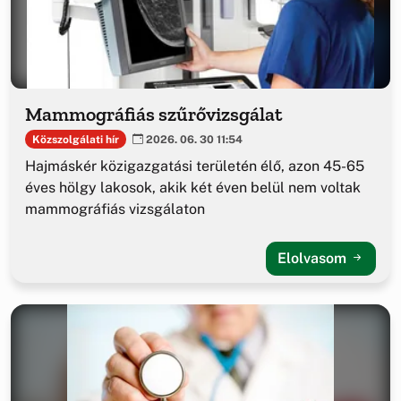
Mammográfiás szűrővizsgálat
Közszolgálati hír
2026. 06. 30 11:54
Hajmáskér közigazgatási területén élő, azon 45-65
éves hölgy lakosok, akik két éven belül nem voltak
mammográfiás vizsgálaton
Elolvasom