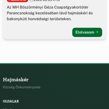
Az MH Böszörményi Géza Csapatgyakorlótér
Parancsnokság kezelésében lévő hajmáskéri és
bakonykúti honvédségi területeken.
Elolvasom
Hajmáskér
Község Önkormányzata
OLDALAK