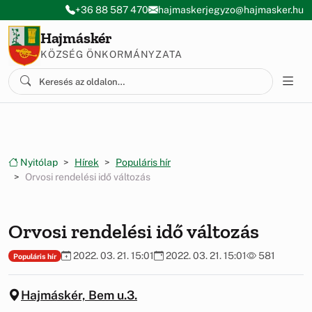
Ugrás a menüre
Ugrás a tartalomra
+36 88 587 470
hajmaskerjegyzo@hajmasker.hu
Hajmáskér
KÖZSÉG ÖNKORMÁNYZATA
Nyitólap
Hírek
Populáris hír
Orvosi rendelési idő változás
Orvosi rendelési idő változás
2022. 03. 21. 15:01
2022. 03. 21. 15:01
581
Populáris hír
Hajmáskér, Bem u.3.