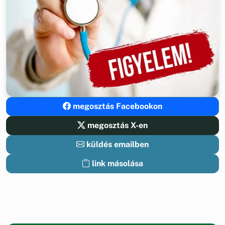
megosztás Facebookon
megosztás X-en
küldés emailben
link másolása