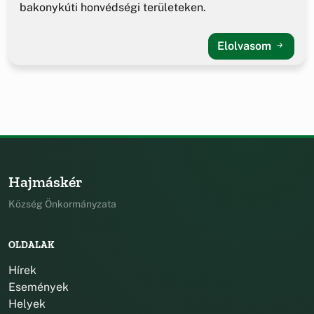
bakonykúti honvédségi területeken.
Elolvasom
Hajmáskér
Község Önkormányzata
OLDALAK
Hírek
Események
Helyek