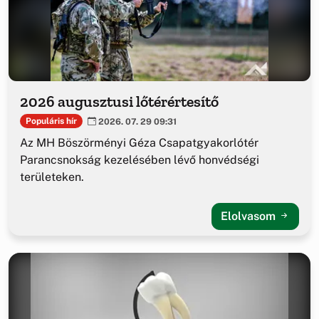
2026 augusztusi lőtérértesítő
Populáris hír
2026. 07. 29 09:31
Az MH Böszörményi Géza Csapatgyakorlótér
Parancsnokság kezelésében lévő honvédségi
területeken.
Elolvasom