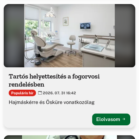
Tartós helyettesítés a fogorvosi
rendelésben
Populáris hír
2026. 07. 31 16:42
Hajmáskérre és Ösküre vonatkozólag
Elolvasom