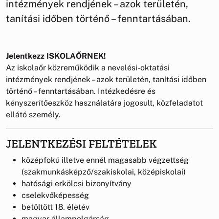
intézmények rendjének – azok területén,
tanítási időben történő – fenntartásában.
Jelentkezz ISKOLAŐRNEK!
Az iskolaőr közreműködik a nevelési-oktatási
intézmények rendjének – azok területén, tanítási időben
történő – fenntartásában. Intézkedésre és
kényszerítőeszköz használatára jogosult, közfeladatot
ellátó személy.
JELENTKEZÉSI FELTÉTELEK
középfokú illetve ennél magasabb végzettség
(szakmunkásképző/szakiskolai, középiskolai)
hatósági erkölcsi bizonyítvány
cselekvőképesség
betöltött 18. életév
magyar állampolgárság