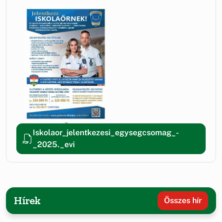
Iskolaor_jelentkezesi_egysegcsomag_-
_2025._evi
Hírek
Összes hír