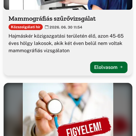
Mammográfiás szűrővizsgálat
Közszolgálati hír
2026. 06. 30 11:54
Hajmáskér közigazgatási területén élő, azon 45-65
éves hölgy lakosok, akik két éven belül nem voltak
mammográfiás vizsgálaton
Elolvasom