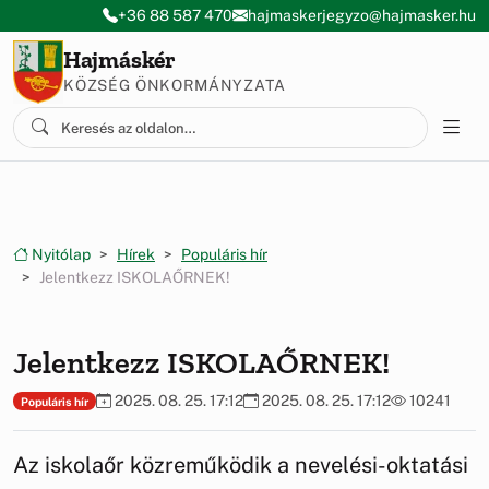
Ugrás a menüre
Ugrás a tartalomra
+36 88 587 470
hajmaskerjegyzo@hajmasker.hu
Hajmáskér
KÖZSÉG ÖNKORMÁNYZATA
Nyitólap
Hírek
Populáris hír
Jelentkezz ISKOLAŐRNEK!
Jelentkezz ISKOLAŐRNEK!
2025. 08. 25. 17:12
2025. 08. 25. 17:12
10241
Populáris hír
Az iskolaőr közreműködik a nevelési-oktatási