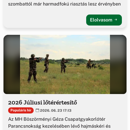
szombattól már harmadfokú riasztás lesz érvényben
Elolvasom
2026 Júliusi lőtérértesítő
Populáris hír
2026. 06. 23 17:13
Az MH Böszörményi Géza Csapatgyakorlótér
Parancsnokság kezelésében lévő hajmáskéri és