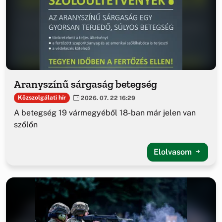
Aranyszínű sárgaság betegség
Közszolgálati hír
2026. 07. 22 16:29
A betegség 19 vármegyéből 18-ban már jelen van
szőlőn
Elolvasom