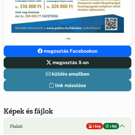
megosztás Facebookon
megosztás X-en
küldés emailben
link másolása
Képek és fájlok
Plakát
1 kép
1 fájl