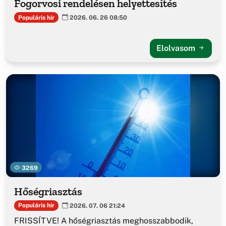
Fogorvosi rendelésen helyettesítés
Populáris hír
2026. 06. 26 08:50
Elolvasom
3269
Hőségriasztás
Populáris hír
2026. 07. 06 21:24
FRISSÍTVE! A hőségriasztás meghosszabbodik,