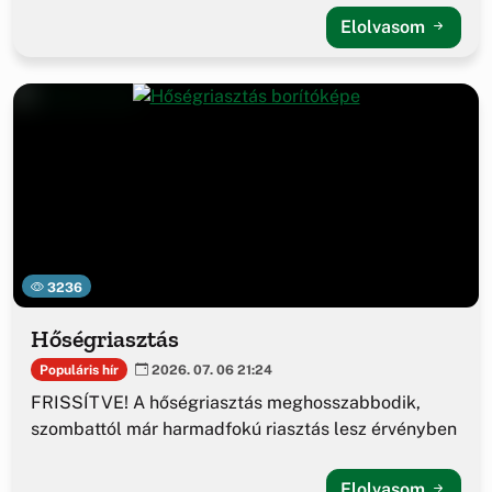
Elolvasom
3236
Hőségriasztás
Populáris hír
2026. 07. 06 21:24
FRISSÍTVE! A hőségriasztás meghosszabbodik,
szombattól már harmadfokú riasztás lesz érvényben
Elolvasom