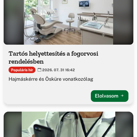
Tartós helyettesítés a fogorvosi
rendelésben
Populáris hír
2026. 07. 31 16:42
Hajmáskérre és Ösküre vonatkozólag
Elolvasom