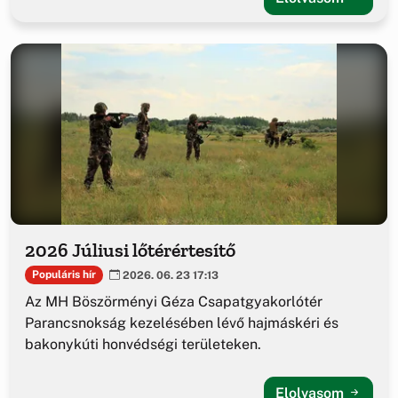
2026 Júliusi lőtérértesítő
Populáris hír
2026. 06. 23 17:13
Az MH Böszörményi Géza Csapatgyakorlótér
Parancsnokság kezelésében lévő hajmáskéri és
bakonykúti honvédségi területeken.
Elolvasom