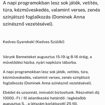
A napi programokban lesz sok játék, vetítés,
túra, kézműveskedés, valamint verses, zenés
színjátszó foglalkozás (Dominek Anna
színésznő vezetésével).
Kedves Gyerekek! (Kedves Szülők!)
Várunk Benneteket augusztus 15-19-ig 8-16 óráig, a
művelődési házba, nyári napközis táborba.
A napi programokban lesz sok játék, vetítés, túra,
kézműveskedés, valamint verses, zenés színjátszó
foglalkozás (Dominek Anna színésznő vezetésével).
Ebédet és uzsonnát, innivalót biztosítunk. Részvételi díj:
10000.- Ft / fő Jelentkezési határidő : legkésőbb
augusztus 5. , a létszám korlátozott( 25 fő).