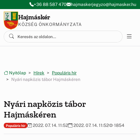
Ugrás a menüre
Ugrás a tartalomra
+36 88 587 470
hajmaskerjegyzo@hajmasker.hu
Hajmáskér
KÖZSÉG ÖNKORMÁNYZATA
Nyitólap
Hírek
Populáris hír
Nyári napközis tábor Hajmáskéren
Nyári napközis tábor
Hajmáskéren
2022. 07. 14. 11:52
2022. 07. 14. 11:52
1854
Populáris hír