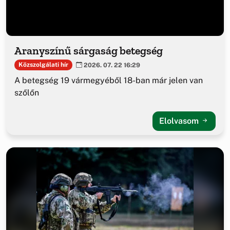
Aranyszínű sárgaság betegség
Közszolgálati hír
2026. 07. 22 16:29
A betegség 19 vármegyéből 18-ban már jelen van
szőlőn
Elolvasom