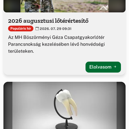
2026 augusztusi lőtérértesítő
Populáris hír
2026. 07. 29 09:31
Az MH Böszörményi Géza Csapatgyakorlótér
Parancsnokság kezelésében lévő honvédségi
területeken.
Elolvasom