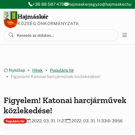
Ugrás a menüre
Ugrás a tartalomra
+36 88 587 470
hajmaskerjegyzo@hajmasker.hu
Hajmáskér
KÖZSÉG ÖNKORMÁNYZATA
Nyitólap
Hírek
Populáris hír
Figyelem! Katonai harcjárművek közlekedése!
Figyelem! Katonai harcjárművek
közlekedése!
2022. 03. 31. 11:27
2022. 03. 31. 11:33
3956
Populáris hír