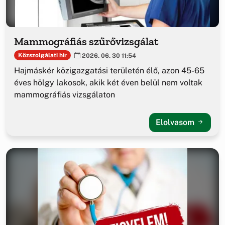
Mammográfiás szűrővizsgálat
Közszolgálati hír
2026. 06. 30 11:54
Hajmáskér közigazgatási területén élő, azon 45-65
éves hölgy lakosok, akik két éven belül nem voltak
mammográfiás vizsgálaton
Elolvasom