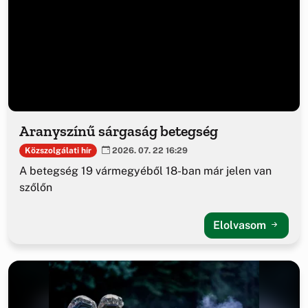
Aranyszínű sárgaság betegség
Közszolgálati hír
2026. 07. 22 16:29
A betegség 19 vármegyéből 18-ban már jelen van
szőlőn
Elolvasom