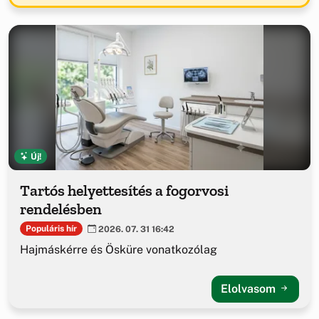
Új!
Tartós helyettesítés a fogorvosi
rendelésben
Populáris hír
2026. 07. 31 16:42
Hajmáskérre és Ösküre vonatkozólag
Elolvasom