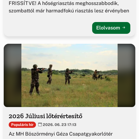
FRISSÍTVE! A hőségriasztás meghosszabbodik,
szombattól már harmadfokú riasztás lesz érvényben
Elolvasom
2026 Júliusi lőtérértesítő
Populáris hír
2026. 06. 23 17:13
Az MH Böszörményi Géza Csapatgyakorlótér