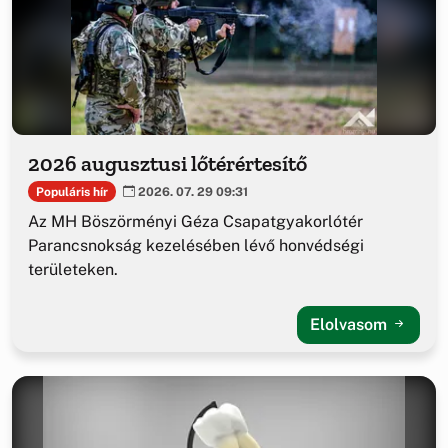
2026 augusztusi lőtérértesítő
Populáris hír
2026. 07. 29 09:31
Az MH Böszörményi Géza Csapatgyakorlótér
Parancsnokság kezelésében lévő honvédségi
területeken.
Elolvasom