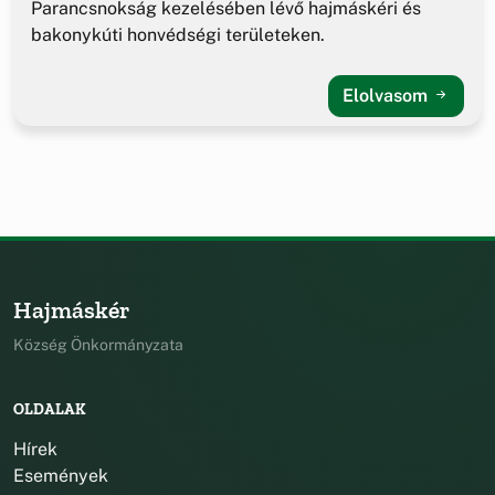
Parancsnokság kezelésében lévő hajmáskéri és
bakonykúti honvédségi területeken.
Elolvasom
Hajmáskér
Község Önkormányzata
OLDALAK
Hírek
Események