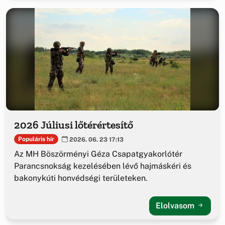
2026 Júliusi lőtérértesítő
Populáris hír
2026. 06. 23 17:13
Az MH Böszörményi Géza Csapatgyakorlótér
Parancsnokság kezelésében lévő hajmáskéri és
bakonykúti honvédségi területeken.
Elolvasom