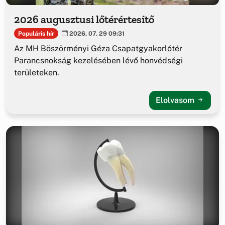
2026 augusztusi lőtérértesítő
Populáris hír
2026. 07. 29 09:31
Az MH Böszörményi Géza Csapatgyakorlótér
Parancsnokság kezelésében lévő honvédségi
területeken.
Elolvasom