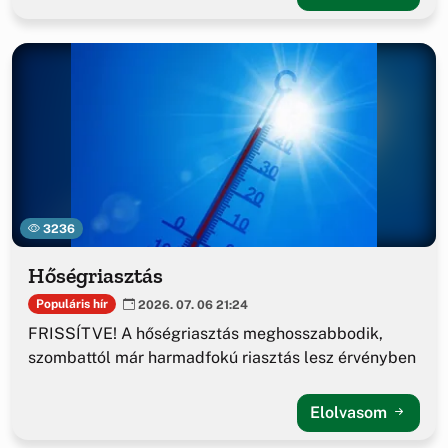
3236
Hőségriasztás
Populáris hír
2026. 07. 06 21:24
FRISSÍTVE! A hőségriasztás meghosszabbodik,
szombattól már harmadfokú riasztás lesz érvényben
Elolvasom