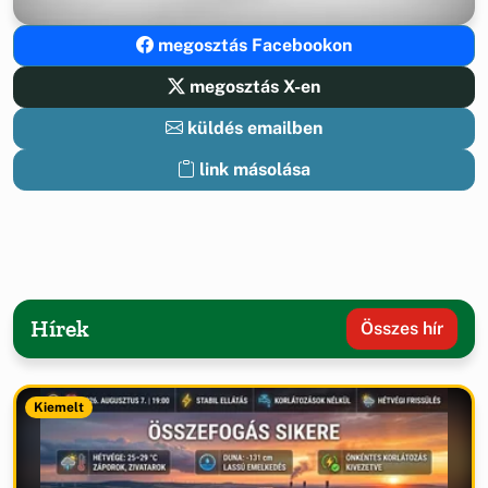
megosztás Facebookon
megosztás X-en
küldés emailben
link másolása
Hírek
Összes hír
Kiemelt