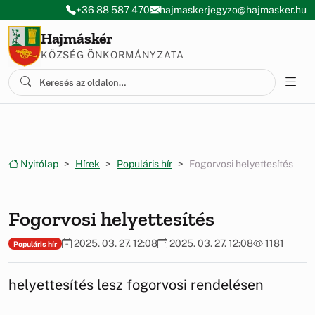
Ugrás a menüre
Ugrás a tartalomra
+36 88 587 470
hajmaskerjegyzo@hajmasker.hu
Hajmáskér
KÖZSÉG ÖNKORMÁNYZATA
Nyitólap
Hírek
Populáris hír
Fogorvosi helyettesítés
Fogorvosi helyettesítés
2025. 03. 27. 12:08
2025. 03. 27. 12:08
1181
Populáris hír
helyettesítés lesz fogorvosi rendelésen