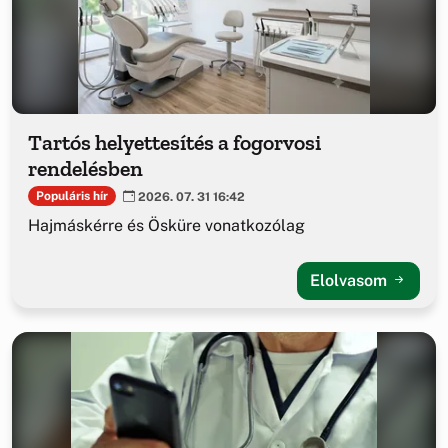
Tartós helyettesítés a fogorvosi
rendelésben
Populáris hír
2026. 07. 31 16:42
Hajmáskérre és Ösküre vonatkozólag
Elolvasom