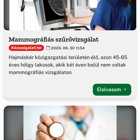
Mammográfiás szűrővizsgálat
Közszolgálati hír
2026. 06. 30 11:54
Hajmáskér közigazgatási területén élő, azon 45-65
éves hölgy lakosok, akik két éven belül nem voltak
mammográfiás vizsgálaton
Elolvasom