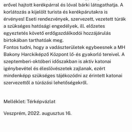
erővel hajtott kerékpárral és lóval bárki látogathatja. A
korlátozás a kijelölt turista és kerékpárutakra is
érvényes! Eseti rendezvények, szervezett, vezetett túrák
a szükséges hatósági engedélyek, ill. előzetes
egyeztetés követő erdőgazdálkodói hozzájárulás
birtokában tarthatóak meg.
Fontos tudni, hogy a vadászterületek egybeesnek a MH
Bakony Harckiképző Központ lő- és gyakorló tereivel. A
szeptemberi-októberi időszakban is aktív katonai
igénybevétel és éleslövészetek zajlanak, ezért
mindenképp szükséges tájékozódni az érintett katonai
szervezettől a túrázási lehetőségekről.
Melléklet: Térképvázlat
Veszprém, 2022. augusztus 16.