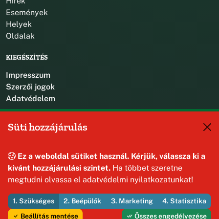
Hírek
Események
Helyek
Oldalak
KIEGÉSZÍTÉS
Impresszum
Szerzői jogok
Adatvédelem
KAPCSOLAT
Süti hozzájárulás
+36 88 587 470
hajmaskerjegyzo@hajmasker.hu
Ez a weboldal sütiket használ. Kérjük, válassza ki a
8192 Hajmáskér, Kossuth Lajos u. 31.
kívánt hozzájárulási szintet.
Ha többet szeretne
megtudni olvassa el adatvédelmi nyilatkozatunkat!
1. Szükséges
2. Beépülők
3. Marketing
4. Statisztika
© 2026 Hajmáskér Község Önkormányzata — Minden jog
fenntartva
Beállítás mentése
Összes engedélyezése