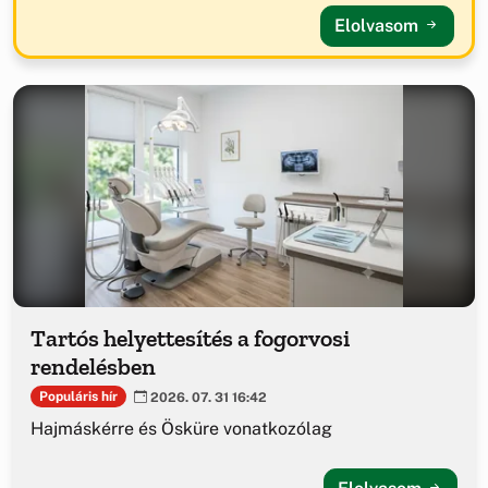
Elolvasom
Tartós helyettesítés a fogorvosi
rendelésben
Populáris hír
2026. 07. 31 16:42
Hajmáskérre és Ösküre vonatkozólag