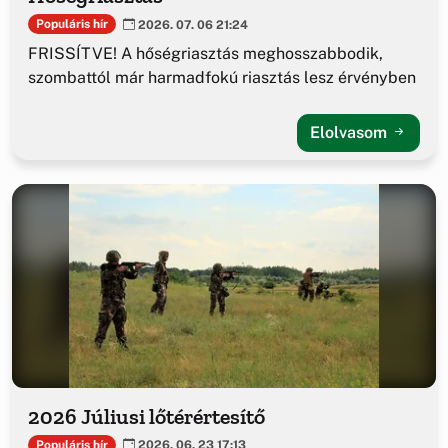
Populáris hír
2026. 07. 06 21:24
FRISSÍTVE! A hőségriasztás meghosszabbodik,
szombattól már harmadfokú riasztás lesz érvényben
Elolvasom
2026 Júliusi lőtérértesítő
Populáris hír
2026. 06. 23 17:13