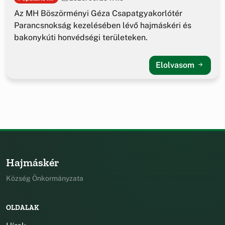
Az MH Böszörményi Géza Csapatgyakorlótér
Parancsnokság kezelésében lévő hajmáskéri és
bakonykúti honvédségi területeken.
Elolvasom
Hajmáskér
Község Önkormányzata
OLDALAK