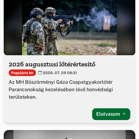
2026 augusztusi lőtérértesítő
Populáris hír
2026. 07. 29 09:31
Az MH Böszörményi Géza Csapatgyakorlótér
Parancsnokság kezelésében lévő honvédségi
területeken.
Elolvasom