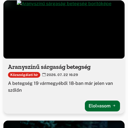
Aranyszínű sárgaság betegség
Közszolgálati hír
2026. 07. 22 16:29
A betegség 19 vármegyéből 18-ban már jelen van
szőlőn
Elolvasom