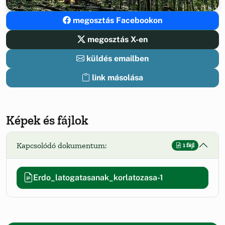
megosztás Facebookon
megosztás X-en
küldés emailben
link másolása
Képek és fájlok
Kapcsolódó dokumentum:
1 fájl
Erdo_latogatasanak_korlatozasa-1