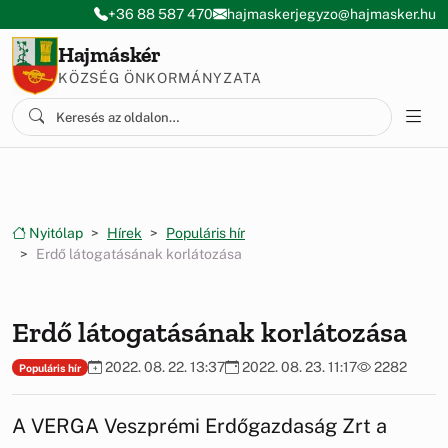
Ugrás a menüre
Ugrás a tartalomra
+36 88 587 470
hajmaskerjegyzo@hajmasker.hu
Hajmáskér
KÖZSÉG ÖNKORMÁNYZATA
Nyitólap
Hírek
Populáris hír
Erdő látogatásának korlátozása
Erdő látogatásának korlátozása
2022. 08. 22. 13:37
2022. 08. 23. 11:17
2282
Populáris hír
A VERGA Veszprémi Erdőgazdaság Zrt a