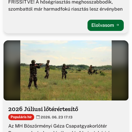
FRISSÍTVE! A hőségriasztás meghosszabbodik,
szombattól már harmadfokú riasztás lesz érvényben
Elolvasom
2026 Júliusi lőtérértesítő
Populáris hír
2026. 06. 23 17:13
Az MH Böszörményi Géza Csapatgyakorlótér