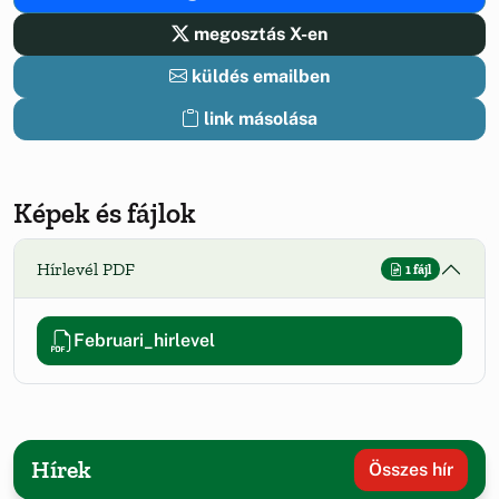
megosztás X-en
küldés emailben
link másolása
Képek és fájlok
Hírlevél PDF
1 fájl
Februari_hirlevel
Hírek
Összes hír