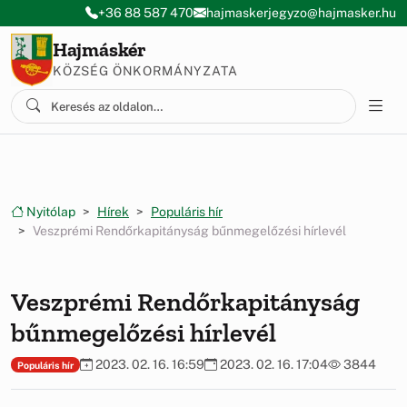
Ugrás a menüre
Ugrás a tartalomra
+36 88 587 470
hajmaskerjegyzo@hajmasker.hu
Hajmáskér
KÖZSÉG ÖNKORMÁNYZATA
Nyitólap
Hírek
Populáris hír
Veszprémi Rendőrkapitányság bűnmegelőzési hírlevél
Veszprémi Rendőrkapitányság
bűnmegelőzési hírlevél
2023. 02. 16. 16:59
2023. 02. 16. 17:04
3844
Populáris hír