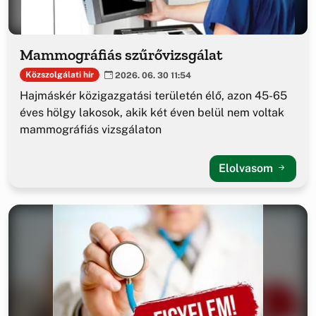
Mammográfiás szűrővizsgálat
Közszolgálati hír
2026. 06. 30 11:54
Hajmáskér közigazgatási területén élő, azon 45-65
éves hölgy lakosok, akik két éven belül nem voltak
mammográfiás vizsgálaton
Elolvasom