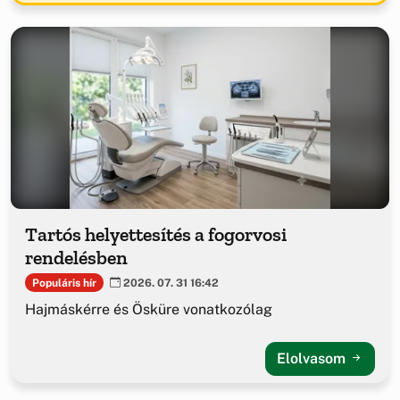
Tartós helyettesítés a fogorvosi
rendelésben
Populáris hír
2026. 07. 31 16:42
Hajmáskérre és Ösküre vonatkozólag
Elolvasom