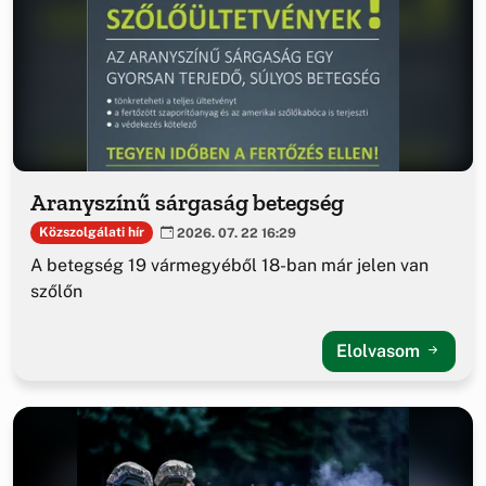
Aranyszínű sárgaság betegség
Közszolgálati hír
2026. 07. 22 16:29
A betegség 19 vármegyéből 18-ban már jelen van
szőlőn
Elolvasom