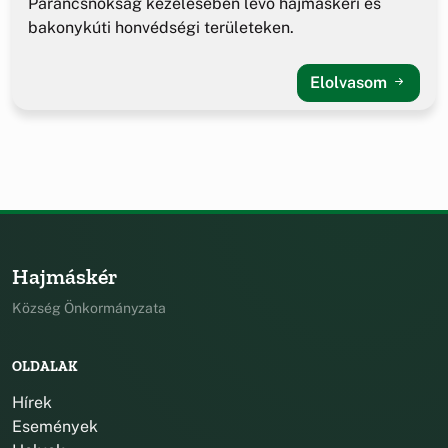
Parancsnokság kezelésében lévő hajmáskéri és
bakonykúti honvédségi területeken.
Elolvasom
Hajmáskér
Község Önkormányzata
OLDALAK
Hírek
Események