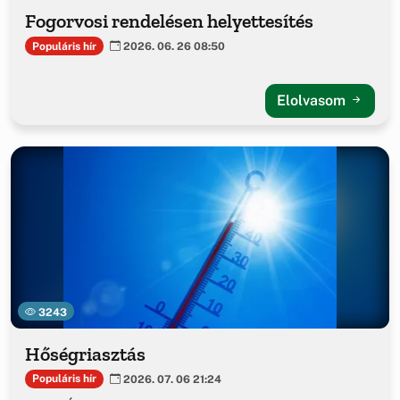
Fogorvosi rendelésen helyettesítés
Populáris hír
2026. 06. 26 08:50
Elolvasom
3243
Hőségriasztás
Populáris hír
2026. 07. 06 21:24