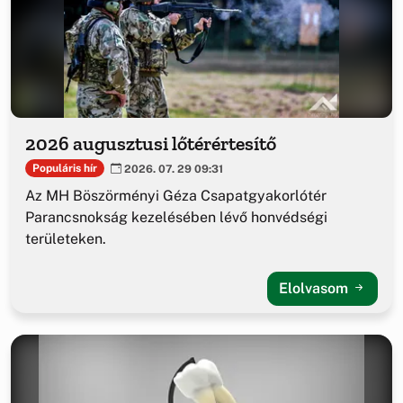
2026 augusztusi lőtérértesítő
Populáris hír
2026. 07. 29 09:31
Az MH Böszörményi Géza Csapatgyakorlótér
Parancsnokság kezelésében lévő honvédségi
területeken.
Elolvasom