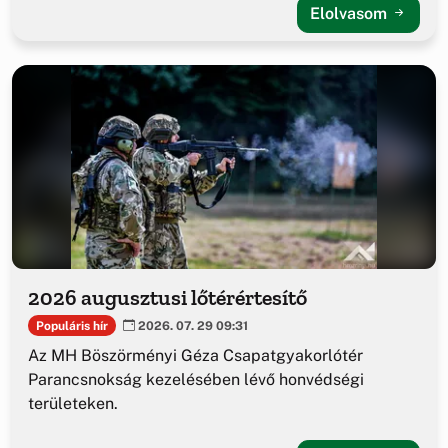
Elolvasom
2026 augusztusi lőtérértesítő
Populáris hír
2026. 07. 29 09:31
Az MH Böszörményi Géza Csapatgyakorlótér
Parancsnokság kezelésében lévő honvédségi
területeken.