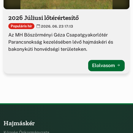
2026 Júliusi lőtérértesítő
Populáris hír
2026. 06. 23 17:13
Az MH Böszörményi Géza Csapatgyakorlótér
Parancsnokság kezelésében lévő hajmáskéri és
bakonykúti honvédségi területeken.
Elolvasom
Hajmáskér
Község Önkormányzata