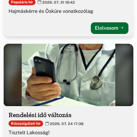
Populáris hír
2026. 07. 31 16:42
Hajmáskérre és Ösküre vonatkozólag
Elolvasom
Rendelési idő változás
Közszolgálati hír
2026. 07. 24 17:38
Tisztelt Lakosság!