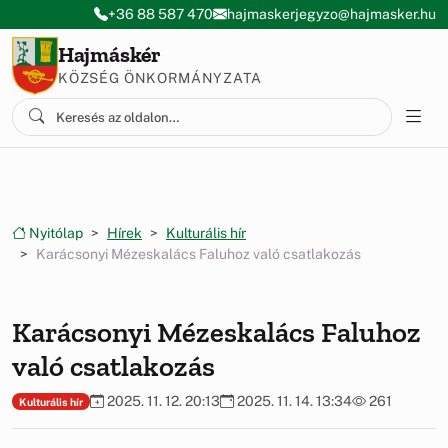
Ugrás a menüre
Ugrás a tartalomra
+36 88 587 470
hajmaskerjegyzo@hajmasker.hu
Hajmáskér
KÖZSÉG ÖNKORMÁNYZATA
Nyitólap
Hírek
Kulturális hír
Karácsonyi Mézeskalács Faluhoz való csatlakozás
Karácsonyi Mézeskalács Faluhoz
való csatlakozás
2025. 11. 12. 20:13
2025. 11. 14. 13:34
261
Kulturális hír