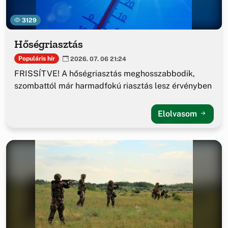
3129
Hőségriasztás
Populáris hír
2026. 07. 06 21:24
FRISSÍTVE! A hőségriasztás meghosszabbodik,
szombattól már harmadfokú riasztás lesz érvényben
Elolvasom