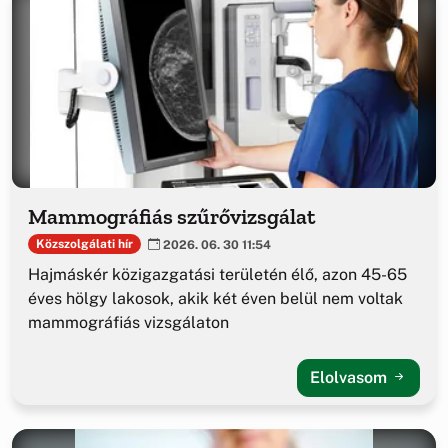
Mammográfiás szűrővizsgálat
Közszolgálati hír
2026. 06. 30 11:54
Hajmáskér közigazgatási területén élő, azon 45-65
éves hölgy lakosok, akik két éven belül nem voltak
mammográfiás vizsgálaton
Elolvasom