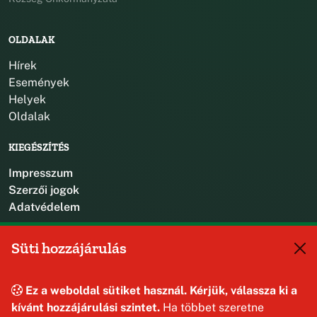
OLDALAK
Hírek
Események
Helyek
Oldalak
KIEGÉSZÍTÉS
Impresszum
Szerzői jogok
Adatvédelem
KAPCSOLAT
Süti hozzájárulás
+36 88 587 470
hajmaskerjegyzo@hajmasker.hu
Ez a weboldal sütiket használ. Kérjük, válassza ki a
8192 Hajmáskér, Kossuth Lajos u. 31.
kívánt hozzájárulási szintet.
Ha többet szeretne