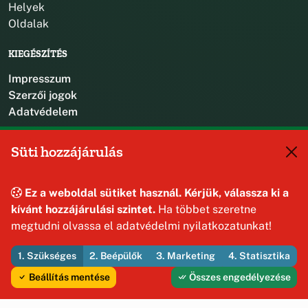
Helyek
Oldalak
KIEGÉSZÍTÉS
Impresszum
Szerzői jogok
Adatvédelem
KAPCSOLAT
Süti hozzájárulás
+36 88 587 470
hajmaskerjegyzo@hajmasker.hu
Ez a weboldal sütiket használ. Kérjük, válassza ki a
8192 Hajmáskér, Kossuth Lajos u. 31.
kívánt hozzájárulási szintet.
Ha többet szeretne
megtudni olvassa el adatvédelmi nyilatkozatunkat!
1. Szükséges
2. Beépülők
3. Marketing
4. Statisztika
© 2026 Hajmáskér Község Önkormányzata — Minden jog
fenntartva
Beállítás mentése
Összes engedélyezése
Fejleszti és üzemelteti az Útirány