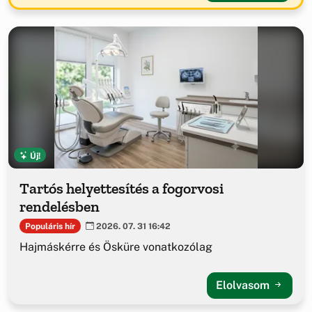
Új!
Tartós helyettesítés a fogorvosi
rendelésben
Populáris hír
2026. 07. 31 16:42
Hajmáskérre és Ösküre vonatkozólag
Elolvasom