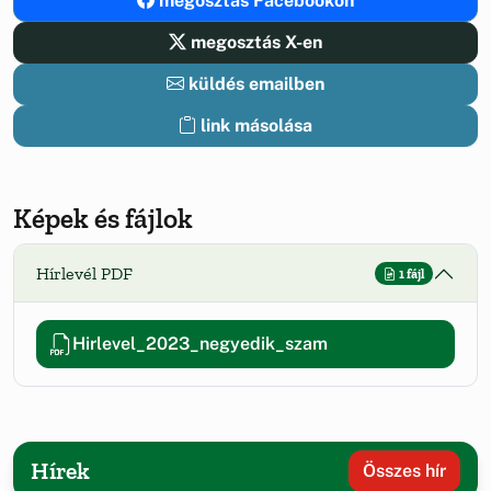
megosztás Facebookon
megosztás X-en
küldés emailben
link másolása
Képek és fájlok
Hírlevél PDF
1 fájl
Hirlevel_2023_negyedik_szam
Hírek
Összes hír