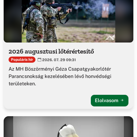
2026 augusztusi lőtérértesítő
Populáris hír
2026. 07. 29 09:31
Az MH Böszörményi Géza Csapatgyakorlótér
Parancsnokság kezelésében lévő honvédségi
területeken.
Elolvasom