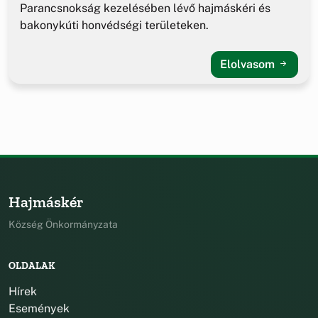
Parancsnokság kezelésében lévő hajmáskéri és
bakonykúti honvédségi területeken.
Elolvasom
Hajmáskér
Község Önkormányzata
OLDALAK
Hírek
Események