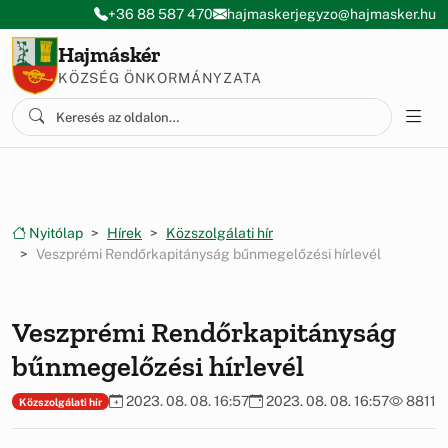
Ugrás a menüre
Ugrás a tartalomra
+36 88 587 470
hajmaskerjegyzo@hajmasker.hu
Hajmáskér
KÖZSÉG ÖNKORMÁNYZATA
Nyitólap
Hírek
Közszolgálati hír
Veszprémi Rendőrkapitányság bűnmegelőzési hírlevél
Veszprémi Rendőrkapitányság
bűnmegelőzési hírlevél
2023. 08. 08. 16:57
2023. 08. 08. 16:57
8811
Közszolgálati hír