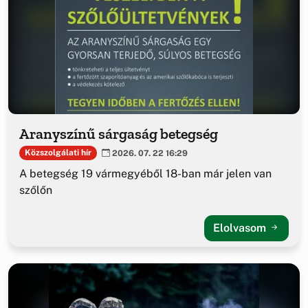
Aranyszínű sárgaság betegség
Közszolgálati hír
2026. 07. 22 16:29
A betegség 19 vármegyéből 18-ban már jelen van
szőlőn
Elolvasom