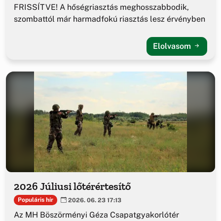
FRISSÍTVE! A hőségriasztás meghosszabbodik,
szombattól már harmadfokú riasztás lesz érvényben
Elolvasom
2026 Júliusi lőtérértesítő
Populáris hír
2026. 06. 23 17:13
Az MH Böszörményi Géza Csapatgyakorlótér