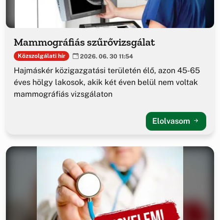
Mammográfiás szűrővizsgálat
Közszolgálati hír
2026. 06. 30 11:54
Hajmáskér közigazgatási területén élő, azon 45-65
éves hölgy lakosok, akik két éven belül nem voltak
mammográfiás vizsgálaton
Elolvasom